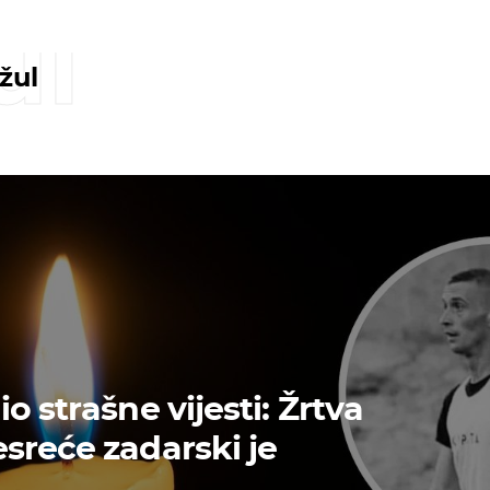
ul
žul
o strašne vijesti: Žrtva
sreće zadarski je