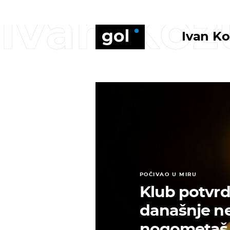
Ivan Kož
Ivan Ko
POČIVAO U MIRU
Klub potvrdi
današnje ne
nogometaš