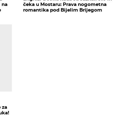
i na
čeka u Mostaru: Prava nogometna
e
romantika pod Bijelim Brijegom
 za
uka!