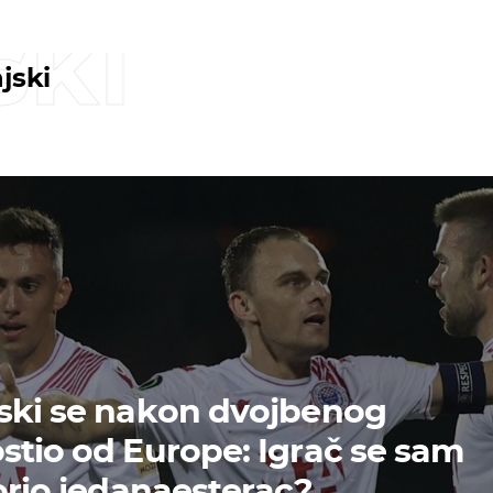
ski
jski
ski se nakon dvojbenog
stio od Europe: Igrač se sam
borio jedanaesterac?