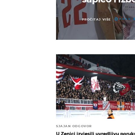
PROČITAJ VIŠE
SJAJAN ODGOVOR
U Zenici izvjesili uvredljivu poruk