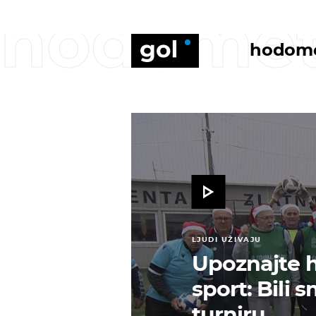
hodome
hodom
LJUDI UŽIVAJU
Upoznajte h
sport: Bili
turniru