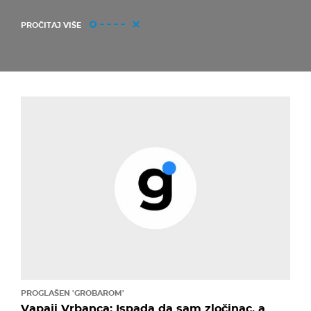
PROČITAJ VIŠE
PROGLAŠEN 'GROBAROM'
Vapaji Vrbanca: Ispada da sam zločinac, a