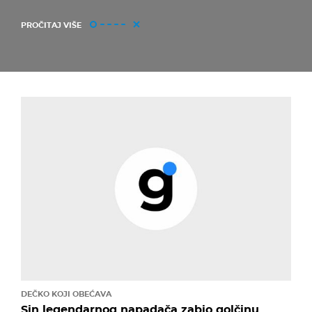
PROČITAJ VIŠE
DEČKO KOJI OBEĆAVA
Sin legendarnog napadača zabio golčinu