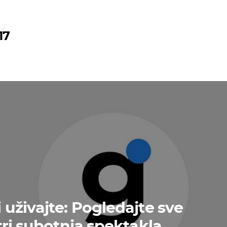
7
17
uživajte: Pogledajte sve
tri subotnja spektakla