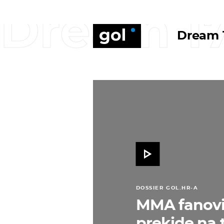
Dream 1
Dream 
DOSSIER GOL.HR-A
MMA fanovi 
prekide na 