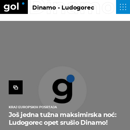
Dinamo -
Dinamo - Ludogorec
KRAJ EUROPSKIH POSRTAJA
Još jedna tužna maksimirska noć:
Ludogorec opet srušio Dinamo!