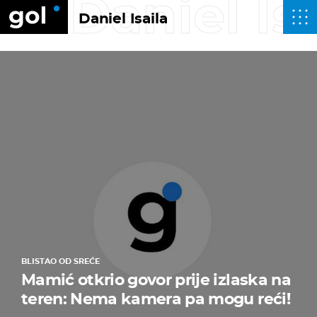
Daniel Is
Daniel Isaila
BLISTAO OD SREĆE
Mamić otkrio govor prije izlaska na
teren: Nema kamera pa mogu reći!