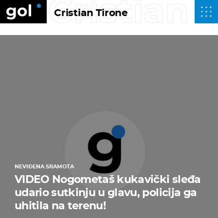
Cristian 
Cristian Tirone
NEVIĐENA SRAMOTA
VIDEO Nogometaš kukavički sleđa
udario sutkinju u glavu, policija ga
uhitila na terenu!