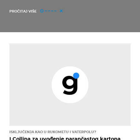
PROČITAJ VIŠE
ISKLJUČENJA KAO U RUKOMETU I VATERPOLU?
I Collina za uvođenje narančastog kartona