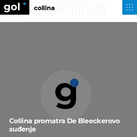
collina
collina
Collina promatra De Bleeckerovo
suđenje