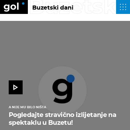
Buzetski
Buzetski dani
A NIJE MU BILO NIŠTA
Pogledajte stravično izlijetanje na
spektaklu u Buzetu!