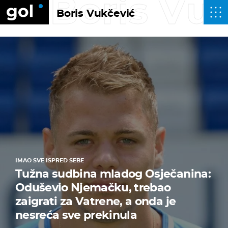
Boris Vu
Boris Vukčević
IMAO SVE ISPRED SEBE
Tužna sudbina mladog Osječanina:
Oduševio Njemačku, trebao
zaigrati za Vatrene, a onda je
nesreća sve prekinula