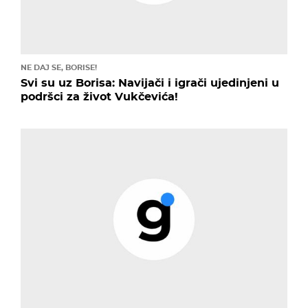
NE DAJ SE, BORISE!
Svi su uz Borisa: Navijači i igrači ujedinjeni u
podršci za život Vukčevića!