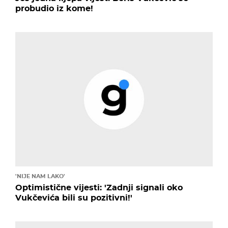
probudio iz kome!
'NIJE NAM LAKO'
Optimistične vijesti: 'Zadnji signali oko
Vukčevića bili su pozitivni!'