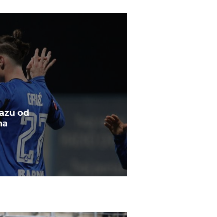
razu od
na