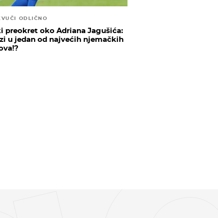
ZVUČI ODLIČNO
ki preokret oko Adriana Jagušića:
zi u jedan od najvećih njemačkih
ova!?