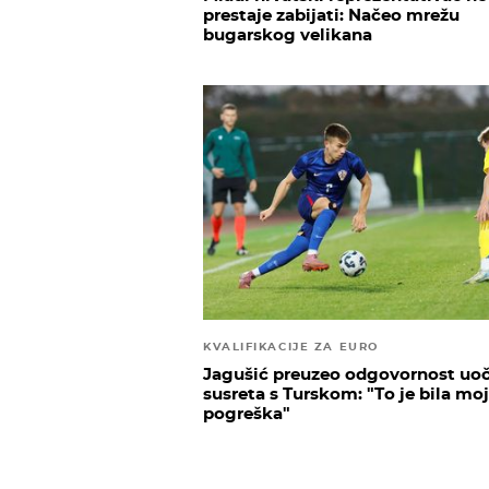
prestaje zabijati: Načeo mrežu
bugarskog velikana
KVALIFIKACIJE ZA EURO
Jagušić preuzeo odgovornost uoč
susreta s Turskom: "To je bila mo
pogreška"