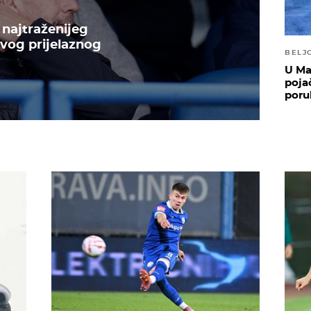
najtraženijeg
vog prijelaznog
BELJ
U Ma
poja
poru