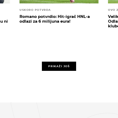
USKORO POTVRDA
OVO 
Romano potvrdio: Hit-igrač HNL-a
Veli
u ni
odlazi za 6 milijuna eura!
Odla
klub
PRIKAŽI JOŠ