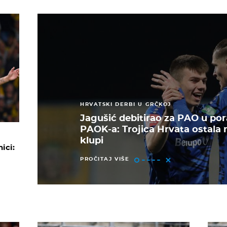
HRVATSKI DERBI U GRČKOJ
Jagušić debitirao za PAO u po
PAOK-a: Trojica Hrvata ostala 
klupi
ici:
PROČITAJ VIŠE