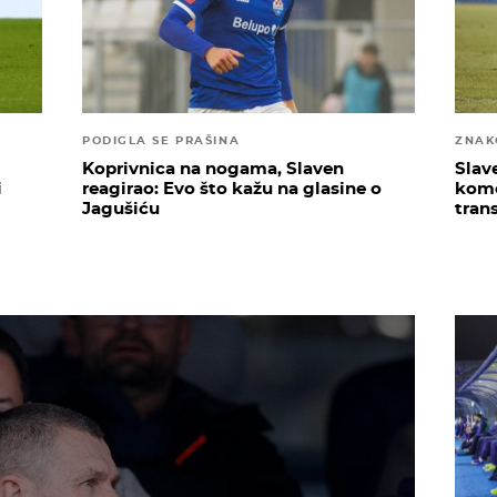
PODIGLA SE PRAŠINA
ZNAK
Koprivnica na nogama, Slaven
Slav
i
reagirao: Evo što kažu na glasine o
kome
Jagušiću
tran