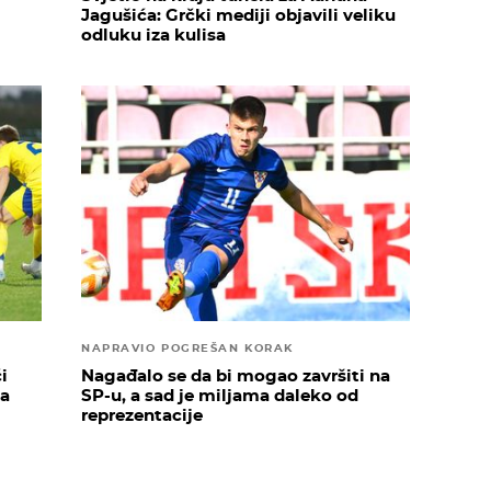
Jagušića: Grčki mediji objavili veliku
odluku iza kulisa
NAPRAVIO POGREŠAN KORAK
i
Nagađalo se da bi mogao završiti na
ja
SP-u, a sad je miljama daleko od
reprezentacije