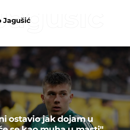
Jagušić
 Jagušić
ni ostavio jak dojam u
tiče se kao muha u masti"