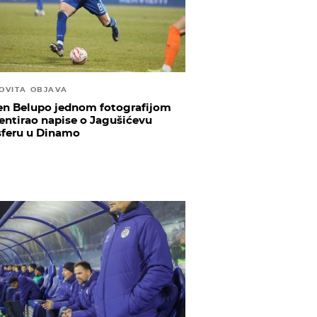
OVITA OBJAVA
en Belupo jednom fotografijom
ntirao napise o Jagušićevu
sferu u Dinamo