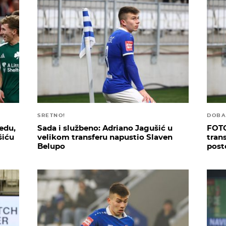
SRETNO!
DOBA
edu,
Sada i službeno: Adriano Jagušić u
FOTO
šiću
velikom transferu napustio Slaven
trans
Belupo
post