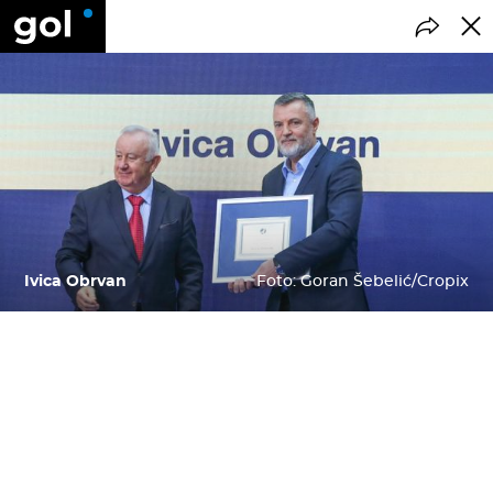
Ivica Obrvan
Foto: Goran Šebelić/Cropix