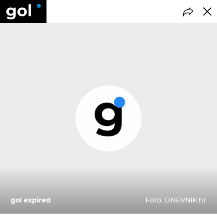
gol expired
Foto: DNEVNIK.hr