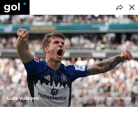
Luka Vušković
Foto: Profimedia