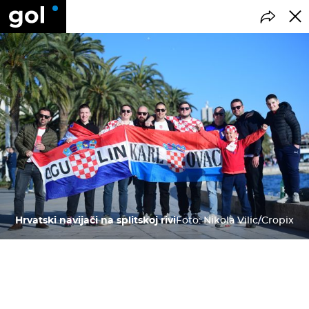
Hrvatski navijači na splitskoj rivi
Foto: Nikola Vilic/Cropix