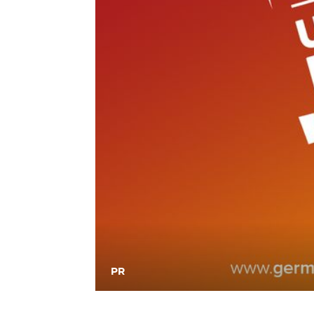
GERMANIA SPORT
BESPLATNI ONLINE CASINO BONUS
ISKORISTITE GA ODMAH!
PR
Kladionica
Casino