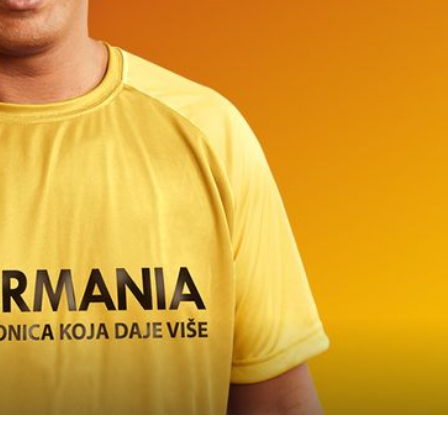
NE OPET
Slatki život s dvije djevojke Ronaldinhu
a,
došao na naplatu, ili će platiti ili opet mora
!
u zatvor