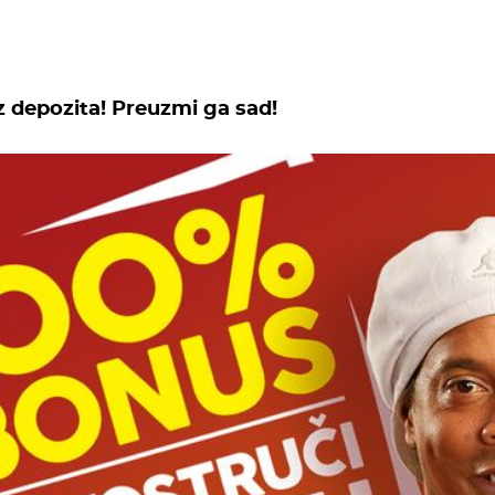
z depozita! Preuzmi ga sad!