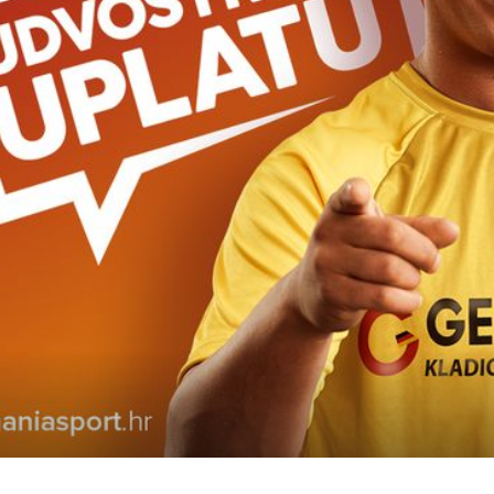
EKSKLUZIVNO: PREUZMI BESPLATAN CASINO
BONUS!
 -
Zaigraj popularne casino igre Book of R
Sizzling Hot, Lucky Lady's Charm online