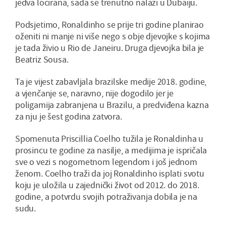
jedva locirana, sada se trenutno nalazi u Dubaiju.
Podsjetimo, Ronaldinho se prije tri godine planirao
oženiti ni manje ni više nego s obje djevojke s kojima
je tada živio u Rio de Janeiru. Druga djevojka bila je
Beatriz Sousa.
Ta je vijest zabavljala brazilske medije 2018. godine,
a vjenčanje se, naravno, nije dogodilo jer je
poligamija zabranjena u Brazilu, a predviđena kazna
za nju je šest godina zatvora.
Spomenuta Priscillia Coelho tužila je Ronaldinha u
prosincu te godine za nasilje, a medijima je ispričala
sve o vezi s nogometnom legendom i još jednom
ženom. Coelho traži da joj Ronaldinho isplati svotu
koju je uložila u zajednički život od 2012. do 2018.
godine, a potvrdu svojih potraživanja dobila je na
sudu.