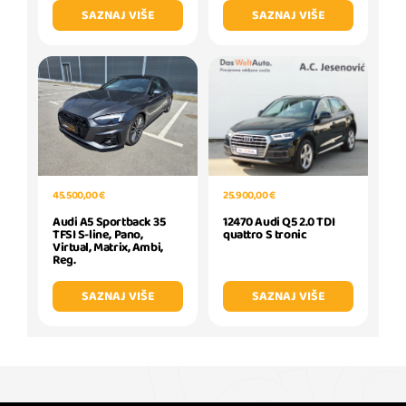
SAZNAJ VIŠE
SAZNAJ VIŠE
25.900,00 €
45.500,00 €
12470 Audi Q5 2.0 TDI
Audi A5 Sportback 35
quattro S tronic
TFSI S-line, Pano,
Virtual, Matrix, Ambi,
Reg.
SAZNAJ VIŠE
SAZNAJ VIŠE