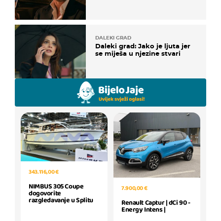
DALEKI GRAD
Daleki grad: Jako je ljuta jer
se miješa u njezine stvari
343.116,00 €
NIMBUS 305 Coupe
7.900,00 €
dogovorite
razgledavanje u Splitu
Renault Captur | dCi 90 -
Energy Intens |