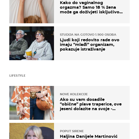
Kako do vaginalnog
orgazma? Samo 18 % žena
može ga doživjeti isključivo
na ovaj način
STUDIJA NA GOTOVO 1.900 OSOBA
Ljudi koji redovito rade ovo
imaju “mlađi” organizam,
pokazuje istraživanje
LIFESTYLE
NOVE KOLEKCIJE
Ako su vam dosadile
“obične” plave traperice, ove
jeseni dolazite na svoje -
izdvajamo 15 hit modela
POPUT SIRENE
Haljina Danijele Martinović