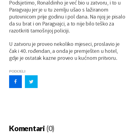
Podsjetimo, Ronaldinho je već bio u zatvoru, i to u
Paragvaju jer je u tu zemlju ušao s lažiranom
putovnicom prije godinu i pol dana. Na njoj je pisalo
da su brat i on Paragvajci, a to nije bilo teško za
razotkriti tamošnjoj policiji.
U zatvoru je proveo nekoliko mjeseci, proslavio je
čak i 40. rođendan, a onda je premješten u hotel,
gdje je ostatak kazne proveo u kućnom pritvoru.
PODIJELI
Komentari
(0)