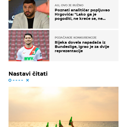
AU, OVO JE RUŽNO
Poznati analitičar popljuvao
Hrgovića: "Lako ga je
pogoditi, ne kreće se, ne
koristi noge..."
POJAČANJE KONKURENCIJE
Rijeka dovela napadača iz
Bundeslige, igrao je za dvije
reprezentacije
Nastavi čitati