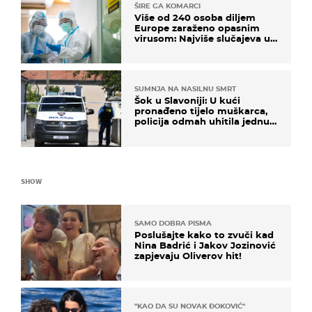
ŠIRE GA KOMARCI
Više od 240 osoba diljem
Europe zaraženo opasnim
virusom: Najviše slučajeva u
našem susjedstvu
SUMNJA NA NASILNU SMRT
Šok u Slavoniji: U kući
pronađeno tijelo muškarca,
policija odmah uhitila jednu
osobu
SHOW
SAMO DOBRA PISMA
Poslušajte kako to zvuči kad
Nina Badrić i Jakov Jozinović
zapjevaju Oliverov hit!
"KAO DA SU NOVAK ĐOKOVIĆ"