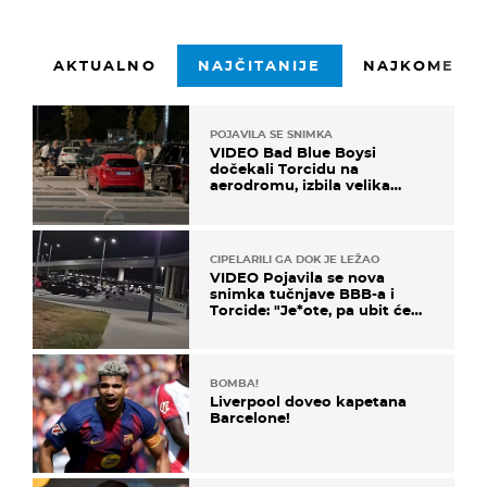
AKTUALNO
NAJČITANIJE
NAJKOMENTI
POJAVILA SE SNIMKA
VIDEO Bad Blue Boysi
dočekali Torcidu na
aerodromu, izbila velika
masovna tučnjava
CIPELARILI GA DOK JE LEŽAO
VIDEO Pojavila se nova
snimka tučnjave BBB-a i
Torcide: "Je*ote, pa ubit će
ga!"
BOMBA!
Liverpool doveo kapetana
Barcelone!