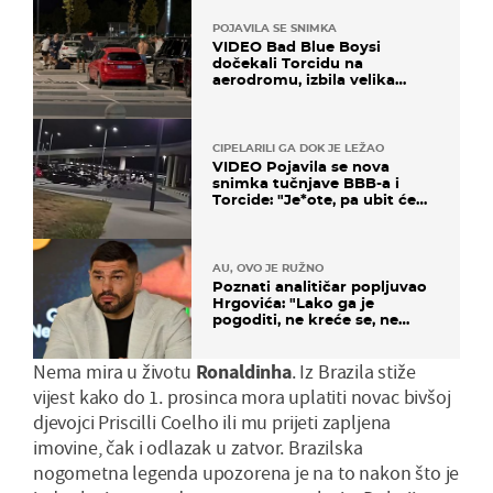
POJAVILA SE SNIMKA
VIDEO Bad Blue Boysi
dočekali Torcidu na
aerodromu, izbila velika
masovna tučnjava
CIPELARILI GA DOK JE LEŽAO
VIDEO Pojavila se nova
snimka tučnjave BBB-a i
Torcide: "Je*ote, pa ubit će
ga!"
AU, OVO JE RUŽNO
Poznati analitičar popljuvao
Hrgovića: "Lako ga je
pogoditi, ne kreće se, ne
koristi noge..."
Nema mira u životu
Ronaldinha
. Iz Brazila stiže
vijest kako do 1. prosinca mora uplatiti novac bivšoj
djevojci Priscilli Coelho ili mu prijeti zapljena
imovine, čak i odlazak u zatvor. Brazilska
nogometna legenda upozorena je na to nakon što je