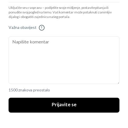
Uključite se u raspravu – podijelite svoje mišljenje, postavite pitanja ili
ponudite svoj pogled na temu. Vaš komentar može potaknuti zanimljiv
dijalog i obogatiti zajednicu našeg portala.
Važna obavijest
!
1500 znakova preostalo
Prijavite se