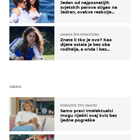
Jedan od najpoznatijih
svjetskih parova stigao na
Jadran, ovakve reakcije
vjerojatno nisu očekivali
DANAS ŽIVI POVUČENO
Znate li tko je ovo? Kao
dijete ostala je bez oba
roditelja, a onda i bez
milijuna koje je trebala
naslijediti
ZABAVA
POKAŽITE ŠTO ZNATE!
Samo pravi intelektualci
mogu riješiti ovaj kviz bez
ijedne pogreške