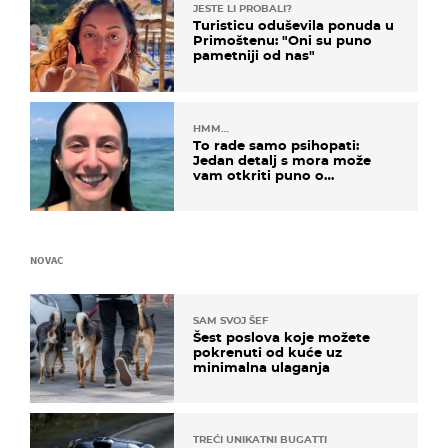
JESTE LI PROBALI?
Turisticu oduševila ponuda u
Primoštenu: "Oni su puno
pametniji od nas"
HMM…
To rade samo psihopati:
Jedan detalj s mora može
vam otkriti puno o
prijateljima
NOVAC
SAM SVOJ ŠEF
Šest poslova koje možete
pokrenuti od kuće uz
minimalna ulaganja
TREĆI UNIKATNI BUGATTI