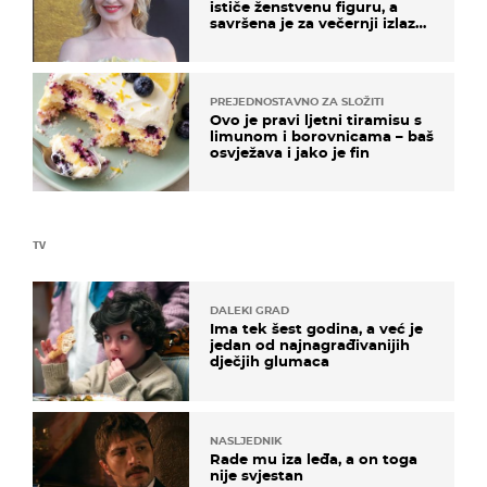
ističe ženstvenu figuru, a
savršena je za večernji izlazak
na moru
PREJEDNOSTAVNO ZA SLOŽITI
Ovo je pravi ljetni tiramisu s
limunom i borovnicama – baš
osvježava i jako je fin
TV
DALEKI GRAD
Ima tek šest godina, a već je
jedan od najnagrađivanijih
dječjih glumaca
NASLJEDNIK
Rade mu iza leđa, a on toga
nije svjestan