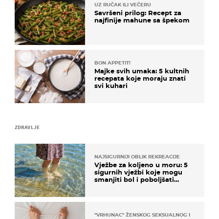
UZ RUČAK ILI VEČERU
Savršeni prilog: Recept za
najfinije mahune sa špekom
BON APPETIT!
Majke svih umaka: 5 kultnih
recepata koje moraju znati
svi kuhari
ZDRAVLJE
NAJSIGURNIJI OBLIK REKREACIJE
Vježbe za koljeno u moru: 5
sigurnih vježbi koje mogu
smanjiti bol i poboljšati
pokretljivost
"VRHUNAC" ŽENSKOG SEKSUALNOG ISKUSTVA