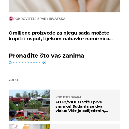
POKROVITELJ SPAR HRVATSKA
Omiljene proizvode za njegu sada možete
kupiti i usput, tijekom nabavke namirnica...
Pronađite što vas zanima
VIJESTI
KOD BJELOVARA
FOTO/VIDEO Stižu prve
snimke! Sudarila se dva
vlaka: Više je ozlijeđenih,
hitne službe na terenu