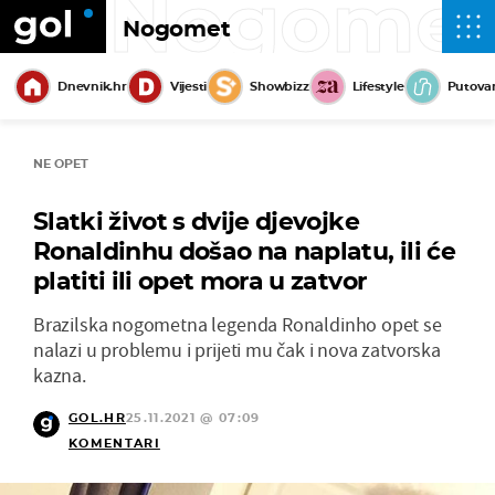
Nogome
Nogomet
Dnevnik.hr
Vijesti
Showbizz
Lifestyle
Putova
NE OPET
Slatki život s dvije djevojke
Ronaldinhu došao na naplatu, ili će
platiti ili opet mora u zatvor
Brazilska nogometna legenda Ronaldinho opet se
nalazi u problemu i prijeti mu čak i nova zatvorska
kazna.
GOL.HR
25.11.2021 @ 07:09
KOMENTARI