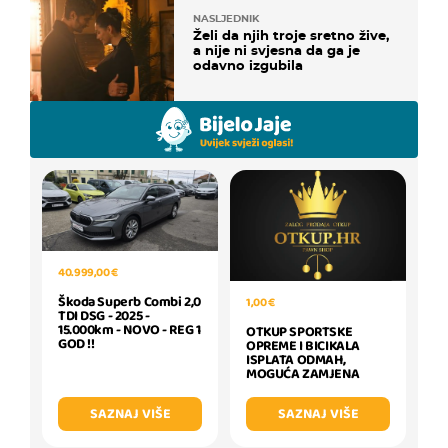
NASLJEDNIK
Želi da njih troje sretno žive,
a nije ni svjesna da ga je
odavno izgubila
40.999,00 €
Škoda Superb Combi 2,0
1,00 €
TDI DSG - 2025 -
15.000km - NOVO - REG 1
OTKUP SPORTSKE
GOD !!
OPREME I BICIKALA
ISPLATA ODMAH,
MOGUĆA ZAMJENA
SAZNAJ VIŠE
SAZNAJ VIŠE