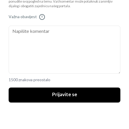
ponudite svoj pogled na temu. Vaš komentar može potaknuti zanimljiv
dijalog i obogatiti zajednicu našeg portala.
Važna obavijest
!
1500 znakova preostalo
Prijavite se