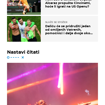
Alcaraz propušta Cincinatti,
hoće li igrati na US Openu?
SLAŽE SE STOŽER
Daliću će se pridružiti jedan
od omiljenih Vatrenih,
pomoćnici i dalje dvoje oko
ponude
Nastavi čitati