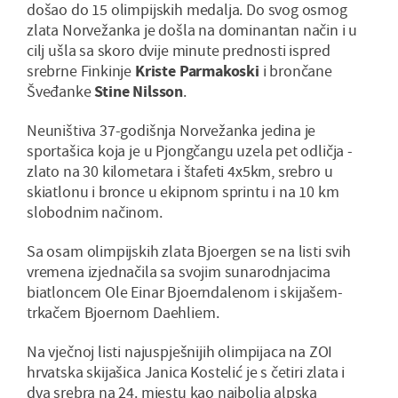
došao do 15 olimpijskih medalja. Do svog osmog
zlata Norvežanka je došla na dominantan način i u
cilj ušla sa skoro dvije minute prednosti ispred
srebrne Finkinje
Kriste Parmakoski
i brončane
Šveđanke
Stine Nilsson
.
Neuništiva 37-godišnja Norvežanka jedina je
sportašica koja je u Pjongčangu uzela pet odličja -
zlato na 30 kilometara i štafeti 4x5km, srebro u
skiatlonu i bronce u ekipnom sprintu i na 10 km
slobodnim načinom.
Sa osam olimpijskih zlata Bjoergen se na listi svih
vremena izjednačila sa svojim sunarodnjacima
biatloncem Ole Einar Bjoerndalenom i skijašem-
trkačem Bjoernom Daehliem.
Na vječnoj listi najuspješnijih olimpijaca na ZOI
hrvatska skijašica Janica Kostelić je s četiri zlata i
dva srebra na 24. mjestu kao najbolja alpska