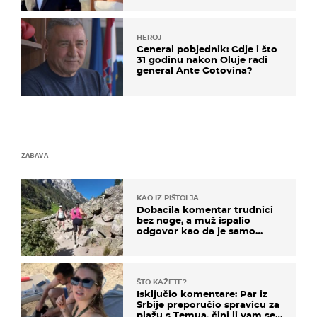
HEROJ
General pobjednik: Gdje i što
31 godinu nakon Oluje radi
general Ante Gotovina?
ZABAVA
KAO IZ PIŠTOLJA
Dobacila komentar trudnici
bez noge, a muž ispalio
odgovor kao da je samo
čekao…
ŠTO KAŽETE?
Isključio komentare: Par iz
Srbije preporučio spravicu za
plažu s Temua, čini li vam se