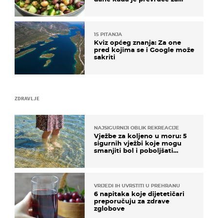
kuhanje
15 PITANJA
Kviz općeg znanja: Za one
pred kojima se i Google može
sakriti
ZDRAVLJE
NAJSIGURNIJI OBLIK REKREACIJE
Vježbe za koljeno u moru: 5
sigurnih vježbi koje mogu
smanjiti bol i poboljšati
pokretljivost
VRIJEDI IH UVRSTITI U PREHRANU
6 napitaka koje dijetetičari
preporučuju za zdrave
zglobove