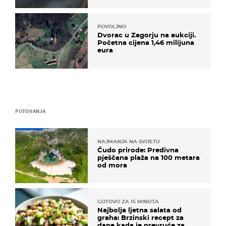
POVOLJNO
Dvorac u Zagorju na aukciji.
Početna cijena 1,46 milijuna
eura
PUTOVANJA
NAJMANJA NA SVIJETU
Čudo prirode: Predivna
pješčana plaža na 100 metara
od mora
GOTOVO ZA 15 MINUTA
Najbolja ljetna salata od
graha: Brzinski recept za
dane kada je prevruće za