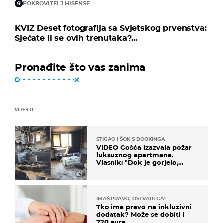
POKROVITELJ HISENSE
KVIZ Deset fotografija sa Svjetskog prvenstva:
Sjećate li se ovih trenutaka?...
Pronađite što vas zanima
VIJESTI
STIGAO I ŠOK S BOOKINGA
VIDEO Gošća izazvala požar
luksuznog apartmana.
Vlasnik: "Dok je gorjelo,
smijali su se, pili i pokazivali
mi srednji prst"
IMAŠ PRAVO, OSTVARI GA!
Tko ima pravo na inkluzivni
dodatak? Može se dobiti i
720 eura