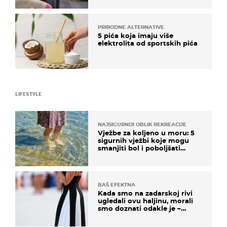
PRIRODNE ALTERNATIVE
5 pića koja imaju više
elektrolita od sportskih pića
LIFESTYLE
NAJSIGURNIJI OBLIK REKREACIJE
Vježbe za koljeno u moru: 5
sigurnih vježbi koje mogu
smanjiti bol i poboljšati
pokretljivost
BAŠ EFEKTNA
Kada smo na zadarskoj rivi
ugledali ovu haljinu, morali
smo doznati odakle je –
košta samo 18 eura