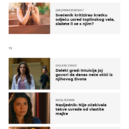
(NE)PRIMJERENA?
Svećenik kritizirao kratku
odjeću usred toplinskog vala,
slažete li se s njim?
TV
DALEKI GRAD
Daleki grad: Intuicija joj
govori da danas neće otići iz
njihovog života
NASLJEDNIK
Nasljednik: Nije očekivala
takve uvrede od vlastite
majke