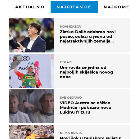
AKTUALNO
NAJČITANIJE
NAJKOMENTI
NOVI IZAZOV
Zlatko Dalić odabrao novi
posao, odlazi u jednu od
najatraktivnijih zemalja
svijeta
ODLAZI
Umirovila se jedna od
najboljih skijašica novog
doba
SVE OBJAVIO
VIDEO Australac ošišao
Modrića i pokazao novu
Lukinu frizuru
NEMA KRAJA
Novi šok u teniskom svijetu: