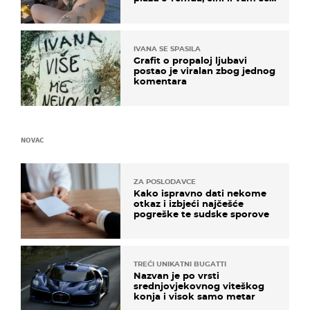
ovo sigurnim?
IVANA SE SPASILA
Grafit o propaloj ljubavi
postao je viralan zbog jednog
komentara
NOVAC
ZA POSLODAVCE
Kako ispravno dati nekome
otkaz i izbjeći najčešće
pogreške te sudske sporove
TREĆI UNIKATNI BUGATTI
Nazvan je po vrsti
srednjovjekovnog viteškog
konja i visok samo metar