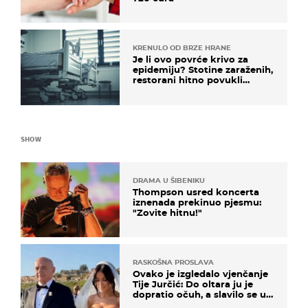
KRENULO OD BRZE HRANE
Je li ovo povrće krivo za
epidemiju? Stotine zaraženih,
restorani hitno povukli
proizvod
SHOW
DRAMA U ŠIBENIKU
Thompson usred koncerta
iznenada prekinuo pjesmu:
"Zovite hitnu!"
RASKOŠNA PROSLAVA
Ovako je izgledalo vjenčanje
Tije Jurčić: Do oltara ju je
dopratio očuh, a slavilo se uz
Olivera i Rozgu