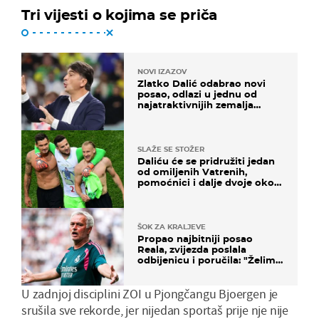
Tri vijesti o kojima se priča
NOVI IZAZOV
Zlatko Dalić odabrao novi
posao, odlazi u jednu od
najatraktivnijih zemalja
svijeta
SLAŽE SE STOŽER
Daliću će se pridružiti jedan
od omiljenih Vatrenih,
pomoćnici i dalje dvoje oko
ponude
ŠOK ZA KRALJEVE
Propao najbitniji posao
Reala, zvijezda poslala
odbijenicu i poručila: "Želim
u Barcelonu"
U zadnjoj disciplini ZOI u Pjongčangu Bjoergen je
srušila sve rekorde, jer nijedan sportaš prije nje nije