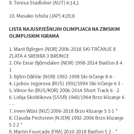
9. Teresa Stadlober (AUT) 4:14,1
10. Masako Ishida (JAP) 4:20,8
LISTA NAJUSPJEŠNIJIH OLIMPIJACA NA ZIMSKIM
OLIMPIJSKIM IGRAMA
1. Marit Björgen (NOR) 2006-2018 SKI-TRČANJE 8
ZLATA 4 SREBRA 3 BRONCE
2. Ole Einar Björndalen (NOR) 1998-2014 Biatlon 8 4
1
3. Björn Dählie (NOR) 1992-1998 Ski-trčanje 8 4 -
4. Ljubov Jegorova (RUS) 1992/1994 Ski-trčanje 6 3 -
5. Viktor An (RUS/KOR) 2006-2014 Short Track 6 - 2
6. Lidija Skoblikova (SSSR) 1960/1964 Brzo klizanje 6
- -
7. Ireen Wüst (NIZ) 2006-2018 Brzo klizanje 5 5 1 *
8. Claudia Pechstein (NJEM) 1992-2006 Brzo klizanje
5 2 2 *
9. Martin Fourcade (FRA) 2010-2018 Biatlon 5 2 - *