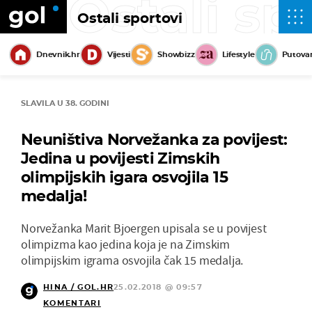
Ostali sp
Ostali sportovi
Dnevnik.hr
Vijesti
Showbizz
Lifestyle
Putova
SLAVILA U 38. GODINI
Neuništiva Norvežanka za povijest:
Jedina u povijesti Zimskih
olimpijskih igara osvojila 15
medalja!
Norvežanka Marit Bjoergen upisala se u povijest
olimpizma kao jedina koja je na Zimskim
olimpijskim igrama osvojila čak 15 medalja.
HINA / GOL.HR
25.02.2018 @ 09:57
KOMENTARI