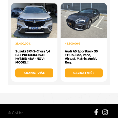
23.400,00 €
45.500,00 €
Suzuki SX4 S-Cross 1,4
Audi A5 Sportback 35
GL+ PREMIUM 2WD
TFSI S-line, Pano,
HYBRID 48V - NOVI
Virtual, Matrix, Ambi,
MODEL!!!
Reg.
SAZNAJ VIŠE
SAZNAJ VIŠE
© Gol.hr