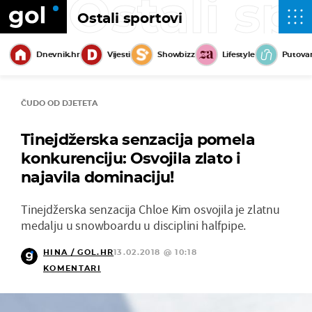
Ostali sp
Ostali sportovi
Dnevnik.hr
Vijesti
Showbizz
Lifestyle
Putova
ČUDO OD DJETETA
Tinejdžerska senzacija pomela
konkurenciju: Osvojila zlato i
najavila dominaciju!
Tinejdžerska senzacija Chloe Kim osvojila je zlatnu
medalju u snowboardu u disciplini halfpipe.
HINA / GOL.HR
13.02.2018 @ 10:18
KOMENTARI