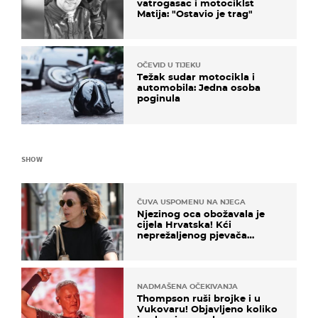
vatrogasac i motociklst
Matija: "Ostavio je trag"
OČEVID U TIJEKU
Težak sudar motocikla i
automobila: Jedna osoba
poginula
SHOW
ČUVA USPOMENU NA NJEGA
Njezinog oca obožavala je
cijela Hrvatska! Kći
neprežaljenog pjevača
projurila špicom na dva
kotača
NADMAŠENA OČEKIVANJA
Thompson ruši brojke i u
Vukovaru! Objavljeno koliko