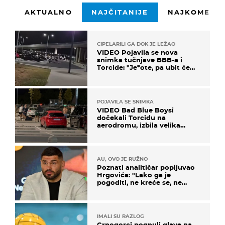
AKTUALNO
NAJČITANIJE
NAJKOMENTI
CIPELARILI GA DOK JE LEŽAO
VIDEO Pojavila se nova
snimka tučnjave BBB-a i
Torcide: "Je*ote, pa ubit će
ga!"
POJAVILA SE SNIMKA
VIDEO Bad Blue Boysi
dočekali Torcidu na
aerodromu, izbila velika
masovna tučnjava
AU, OVO JE RUŽNO
Poznati analitičar popljuvao
Hrgovića: "Lako ga je
pogoditi, ne kreće se, ne
koristi noge..."
IMALI SU RAZLOG
Crnogorci pognuli glave na