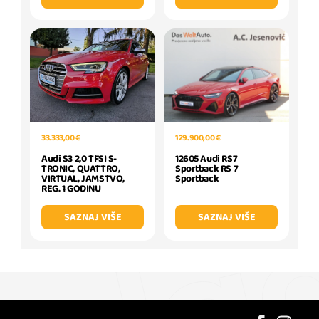
129.900,00 €
33.333,00 €
12605 Audi RS7
Audi S3 2,0 TFSI S-
Sportback RS 7
TRONIC, QUATTRO,
Sportback
VIRTUAL, JAMSTVO,
REG. 1 GODINU
SAZNAJ VIŠE
SAZNAJ VIŠE