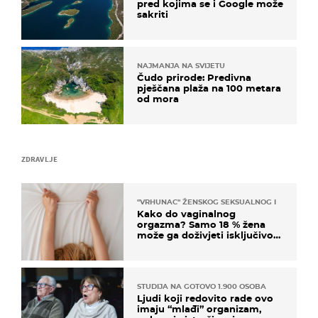
pred kojima se i Google može
sakriti
NAJMANJA NA SVIJETU
Čudo prirode: Predivna
pješčana plaža na 100 metara
od mora
ZDRAVLJE
"VRHUNAC" ŽENSKOG SEKSUALNOG ISKUSTVA
Kako do vaginalnog
orgazma? Samo 18 % žena
može ga doživjeti isključivo
na ovaj način
STUDIJA NA GOTOVO 1.900 OSOBA
Ljudi koji redovito rade ovo
imaju “mlađi” organizam,