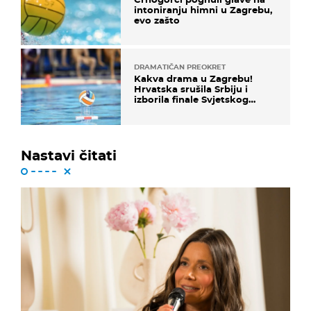
intoniranju himni u Zagrebu,
evo zašto
DRAMATIČAN PREOKRET
Kakva drama u Zagrebu!
Hrvatska srušila Srbiju i
izborila finale Svjetskog
prvenstva
Nastavi čitati