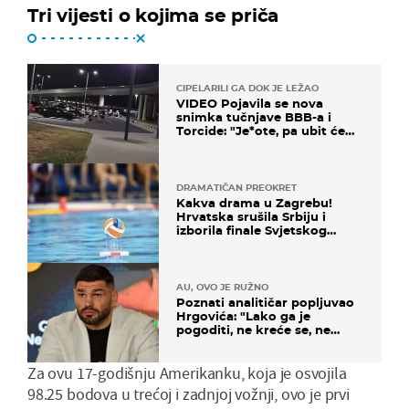
Tri vijesti o kojima se priča
CIPELARILI GA DOK JE LEŽAO
VIDEO Pojavila se nova
snimka tučnjave BBB-a i
Torcide: "Je*ote, pa ubit će
ga!"
DRAMATIČAN PREOKRET
Kakva drama u Zagrebu!
Hrvatska srušila Srbiju i
izborila finale Svjetskog
prvenstva
AU, OVO JE RUŽNO
Poznati analitičar popljuvao
Hrgovića: "Lako ga je
pogoditi, ne kreće se, ne
koristi noge..."
Za ovu 17-godišnju Amerikanku, koja je osvojila
98.25 bodova u trećoj i zadnjoj vožnji, ovo je prvi