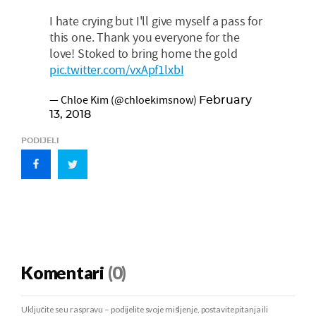
I hate crying but I'll give myself a pass for
this one. Thank you everyone for the
love! Stoked to bring home the gold
pic.twitter.com/vxApf1lxbI
— Chloe Kim (@chloekimsnow)
February
13, 2018
PODIJELI
Komentari
(0)
Uključite se u raspravu – podijelite svoje mišljenje, postavite pitanja ili