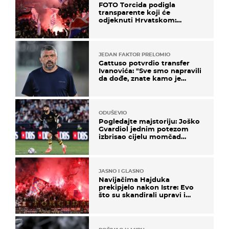
FOTO Torcida podigla
transparente koji će
odjeknuti Hrvatskom:
Prozvali "moralne vertikale"
JEDAN FAKTOR PRELOMIO
Gattuso potvrdio transfer
Ivanovića: "Sve smo napravili
da dođe, znate kamo je
otišao..."
ODUŠEVIO
Pogledajte majstoriju: Joško
Gvardiol jednim potezom
izbrisao cijelu momčad
Atletica
JASNO I GLASNO
Navijačima Hajduka
prekipjelo nakon Istre: Evo
što su skandirali upravi i
predsjedniku Biliću