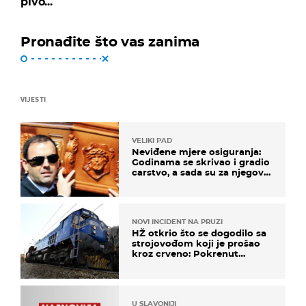
pivo...
Pronađite što vas zanima
VIJESTI
VELIKI PAD
Neviđene mjere osiguranja:
Godinama se skrivao i gradio
carstvo, a sada su za njegovo
izručenje naručili posebno
vozilo
NOVI INCIDENT NA PRUZI
HŽ otkrio što se dogodilo sa
strojovođom koji je prošao
kroz crveno: Pokrenut
inspekcijski nadzor
U SLAVONIJI