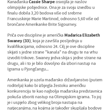
Kanađanka
Cassie Sharpe
osvojila je naslov
olimpijske pobjednice. Ona je za svoju izvedbu u
finalu dobila 3,20 bodova više od srebrne
Francuskinje Marie Martinod, odnosno 5,60 više od
brončane Amerikanke Brite Sigourney.
Priča ove discipline je američka
Mađarica Elizabeth
Swaney (33)
, koja je završila posljednja u
kvalifikacijama, odnosno 24. Cilj je ove discipline
skijati s jedne strane "kanala" na drugu te na vrhu
izvoditi trikove. Swaney jedva skija s jedne strane na
drugu, ali i to je bilo dovoljno da izbori nastup na
Igrama u Pjongčangu...
Amerikanka je uzela mađarsko državljanstvo (putem
roditelja) kako bi izbjegla žestoku američku
konkurenciju te kao najbolja mađarska predstavnica
pokuša izboriti nastup na Olimpijskim igrama. To joj
je i uspjelo zbog velikog broja nastupa na
natjecanjima, na kojima je također skupljala bodove