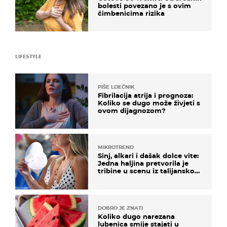
bolesti povezano je s ovim
čimbenicima rizika
LIFESTYLE
PIŠE LIJEČNIK
Fibrilacija atrija i prognoza:
Koliko se dugo može živjeti s
ovom dijagnozom?
MIKROTREND
Sinj, alkari i dašak dolce vite:
Jedna haljina pretvorila je
tribine u scenu iz talijanskog
filma
DOBRO JE ZNATI
Koliko dugo narezana
lubenica smije stajati u