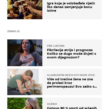
Igra koja je oslobađala riječi:
Što danas zamjenjuje bocu
istine
ZDRAVLJE
PIŠE LIJEČNIK
Fibrilacija atrija i prognoza:
Koliko se dugo može živjeti s
ovom dijagnozom?
ALARMANTNI REZULTATI NOVE STUDIJE
Više od trećine žena ne zna
da prolazi kroz
perimenopauzu! Evo zašto su
simptomi toliko zbunjujući
VAŽNO!
Gotovo 90 % smrti od srčanih