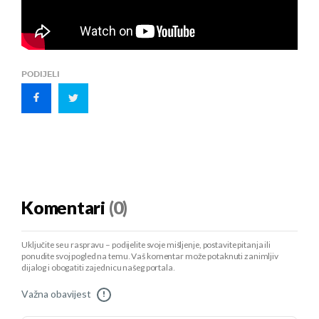
PODIJELI
Komentari
(0)
Uključite se u raspravu – podijelite svoje mišljenje, postavite pitanja ili
ponudite svoj pogled na temu. Vaš komentar može potaknuti zanimljiv
dijalog i obogatiti zajednicu našeg portala.
Važna obavijest
!