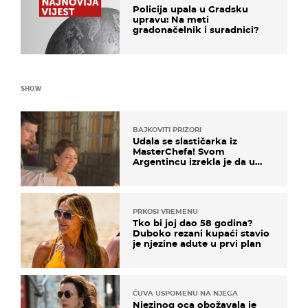
Policija upala u Gradsku
upravu: Na meti
gradonačelnik i suradnici?
SHOW
BAJKOVITI PRIZORI
Udala se slastičarka iz
MasterChefa! Svom
Argentincu izrekla je da u
rodnoj Hercegovini
PRKOSI VREMENU
Tko bi joj dao 58 godina?
Duboko rezani kupaći stavio
je njezine adute u prvi plan
ČUVA USPOMENU NA NJEGA
Njezinog oca obožavala je