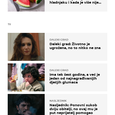
hladnjaku i kada je više nije
sigurno jesti?
TV
DALEKI GRAD
Daleki grad: Životno je
ugrožena, no to nitko ne zna
DALEKI GRAD
Ima tek šest godina, a već je
jedan od najnagrađivanijih
dječjih glumaca
NASLJEDNIK
Nasljednik: Ponovni sukob
dviju obitelji, no ovaj mu je
put neprijatelj pomogao