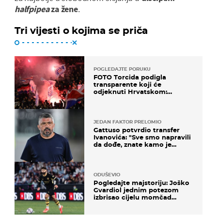
halfpipea
za žene
.
Tri vijesti o kojima se priča
POGLEDAJTE PORUKU
FOTO Torcida podigla
transparente koji će
odjeknuti Hrvatskom:
Prozvali "moralne vertikale"
JEDAN FAKTOR PRELOMIO
Gattuso potvrdio transfer
Ivanovića: "Sve smo napravili
da dođe, znate kamo je
otišao..."
ODUŠEVIO
Pogledajte majstoriju: Joško
Gvardiol jednim potezom
izbrisao cijelu momčad
Atletica