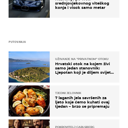
srednjovjekovnog viteškog
konja i visok samo metar
PUTOVANJA
UŽIVANJE NA "PRIVATNOM" OTOKU
Hrvatski otok na kojem živi
samo jedan stanovnik:
Ljepotan koji je diljem svijeta
poznat po svojem "bijelom
zlatu"
TJEDNI JELOVNIK
7 laganih jela savršenih za
ljeto koje ćemo kuhati ovaj
tjedan – brzo se pripremaju
POKROVITELJ CARLSBERG