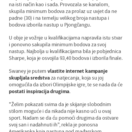
na isti način kao i sada. Provozala se kanalom,
skupila minimum bodova za prolaz uz uvjet da ne
padne (30) i na temelju velikog broja nastupa i
bodova izborila nastup u Pjongčangu.
U obje je vožnje u kvalifikacijama napravila istu stvar
i ponovno sakupila minimum bodova za svoj
nastup. Najbolja u kvalifikacijama bila je pobjednica
Sharpe, koja je osvojila 93,40 bodova i izborila finale.
Swaney je putem
vlastite internet kampanje
skupljala sredstva
za natjecanja, koja su joj
omogućila da izbori Olimpijske igre, te se nada da će
postati inspiracija drugima
.
"Želim pokazati svima da je skijanje slobodnim
stilom moguće i da nikada nije kasno ući u ovaj
sport. Nadam se da ću pomoći drugima da ostvare
svoj san i nadahnuti ih", rekla je ponosna
Amerikanka koja nastupa pod mađarskom