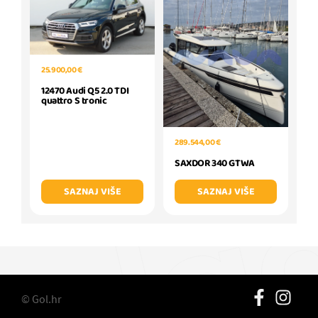
25.900,00 €
12470 Audi Q5 2.0 TDI
quattro S tronic
289.544,00 €
SAXDOR 340 GTWA
SAZNAJ VIŠE
SAZNAJ VIŠE
© Gol.hr