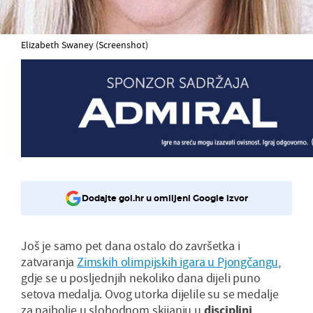
Elizabeth Swaney (Screenshot)
Dodajte gol.hr u omiljeni Google izvor
Još je samo pet dana ostalo do završetka i
zatvaranja
Zimskih olimpijskih igara u Pjongčangu
,
gdje se u posljednjih nekoliko dana dijeli puno
setova medalja. Ovog utorka dijelile su se medalje
za najbolje u slobodnom skijanju u
disciplini