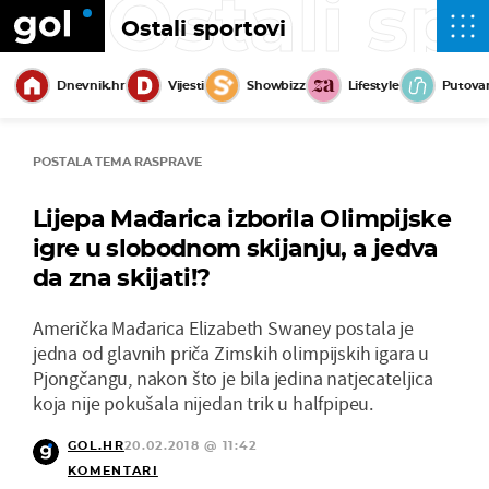
Ostali sp
Ostali sportovi
Dnevnik.hr
Vijesti
Showbizz
Lifestyle
Putova
POSTALA TEMA RASPRAVE
Lijepa Mađarica izborila Olimpijske
igre u slobodnom skijanju, a jedva
da zna skijati!?
Američka Mađarica Elizabeth Swaney postala je
jedna od glavnih priča Zimskih olimpijskih igara u
Pjongčangu, nakon što je bila jedina natjecateljica
koja nije pokušala nijedan trik u halfpipeu.
GOL.HR
20.02.2018 @ 11:42
KOMENTARI