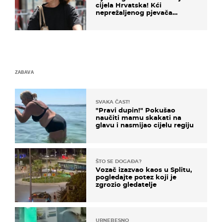
cijela Hrvatska! Kći
neprežaljenog pjevača
projurila špicom na dva
kotača
ZABAVA
SVAKA ČAST!
"Pravi dupin!" Pokušao
naučiti mamu skakati na
glavu i nasmijao cijelu regiju
ŠTO SE DOGAĐA?
Vozač izazvao kaos u Splitu,
pogledajte potez koji je
zgrozio gledatelje
URNEBESNO