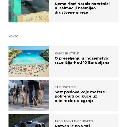
Nema ribe! Natpis na tržnici
u Dalmaciji nasmijao
društvene mreže
NOVAC
KAMO BI OTIŠLI?
O preseljenju u inozemstvo
razmišlja 9 od 10 Europljana
SAM SVOJ ŠEF
Šest poslova koje možete
pokrenuti od kuće uz
minimalna ulaganja
TREĆI UNIKATNI BUGATTI
Nazvan je po vrsti