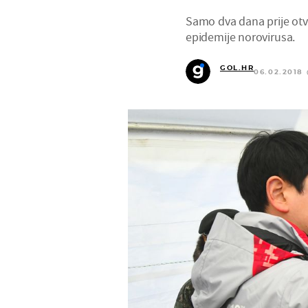
Samo dva dana prije otva
epidemije norovirusa.
GOL.HR
06.02.2018 