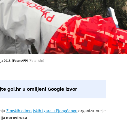
-ja 2018. (Foto: AFP)
(Foto: Afp)
te gol.hr u omiljeni Google izvor
anja
Zimskih olimpijskih igara u Pjongčangu
organizatore je
ja norovirusa
.