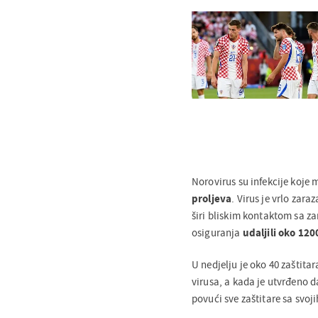
Norovirus su infekcije koj
proljeva
. Virus je vrlo zar
širi bliskim kontaktom sa z
osiguranja
udaljili oko 120
U nedjelju je oko 40 zaštit
virusa, a kada je utvrđeno d
povući sve zaštitare sa svoji