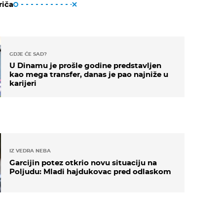
riča
GDJE ĆE SAD?
U Dinamu je prošle godine predstavljen
kao mega transfer, danas je pao najniže u
karijeri
IZ VEDRA NEBA
Garcijin potez otkrio novu situaciju na
Poljudu: Mladi hajdukovac pred odlaskom