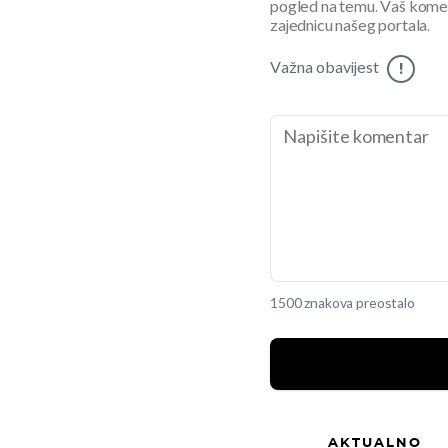
pogled na temu. Vaš koment
zajednicu našeg portala.
Važna obavijest
!
1500 znakova preostalo
AKTUALNO