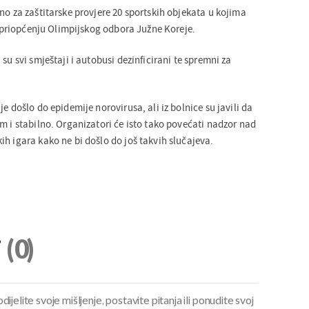
no za zaštitarske provjere 20 sportskih objekata u kojima
 u priopćenju Olimpijskog odbora Južne Koreje.
su svi smještaji i autobusi dezinficirani te spremni za
e došlo do epidemije norovirusa, ali iz bolnice su javili da
m i stabilno. Organizatori će isto tako povećati nadzor nad
h igara kako ne bi došlo do još takvih slučajeva.
i
(0)
ijelite svoje mišljenje, postavite pitanja ili ponudite svoj