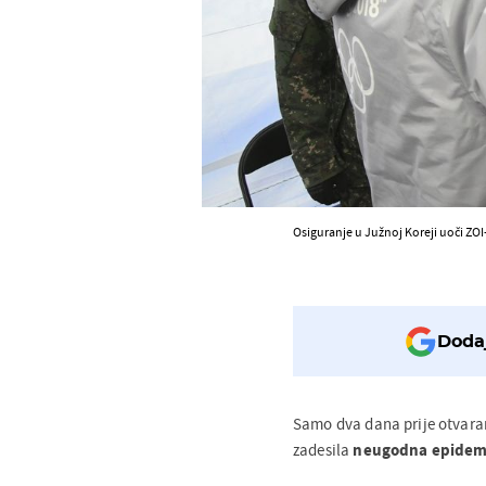
Osiguranje u Južnoj Koreji uoči ZOI
Dodaj
Samo dva dana prije otvar
zadesila
neugodna epidemi