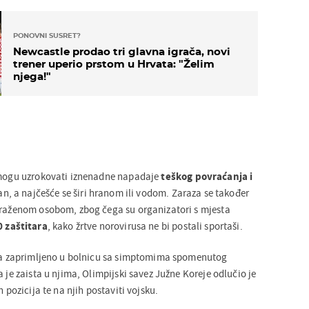
PONOVNI SUSRET?
Newcastle prodao tri glavna igrača, novi
trener uperio prstom u Hrvata: "Želim
njega!"
e mogu uzrokovati iznenadne napadaje
teškog povraćanja i
azan, a najčešće se širi hranom ili vodom. Zaraza se također
araženom osobom, zbog čega su organizatori s mjesta
0 zaštitara
, kako žrtve norovirusa ne bi postali sportaši.
ara zaprimljeno u bolnicu sa simptomima spomenutog
a je zaista u njima, Olimpijski savez Južne Koreje odlučio je
h pozicija te na njih postaviti vojsku.