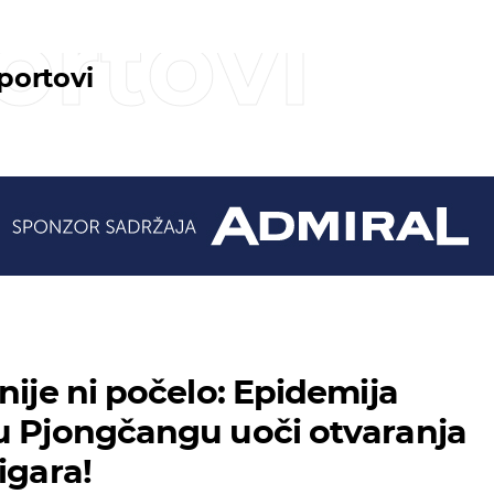
ortovi
sportovi
nije ni počelo: Epidemija
u Pjongčangu uoči otvaranja
igara!