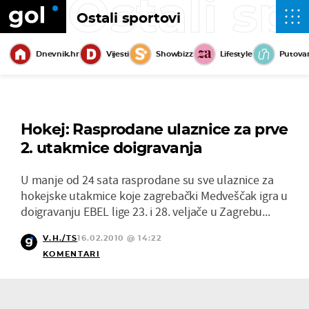
Ostali sp
Ostali sportovi
Dnevnik.hr
Vijesti
Showbizz
Lifestyle
Putova
Hokej: Rasprodane ulaznice za prve
2. utakmice doigravanja
U manje od 24 sata rasprodane su sve ulaznice za
hokejske utakmice koje zagrebački Medveščak igra u
doigravanju EBEL lige 23. i 28. veljače u Zagrebu...
V.H./TS
16.02.2010 @ 14:22
KOMENTARI