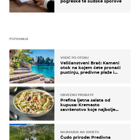
pogreške te sudske sporove
PUTOVANJA
VODIČ PO OTOKU
Veličanstveni Brač: Kameni
otok na kojem ćete pronaći
pustinju, predivne plaže i
uzbudljivu hranu
OBVEZNO PROBATI!
Prefina ljetna salata od
kupusa: Kremasto
savršenstvo koje najbolje
paše uz pečeno meso
NAJMANJA NA SVIJETU
Čudo prirode: Predivna