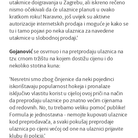
utakmice doigravanja u Zagrebu, ali iskreno rečeno
nismo očekivali da će ulaznice planuti u ovako
kratkom roku! Naravno, još uvijek su aktivne
autorizacije internetskih prodaja i moguće je kako se
tu i tamo pojavi po neka ulaznica za navedene
utakmice u slobodnoj prodaji.'
Gojanović
se osvrnuo i na pretprodaju ulaznica na
tzv. crnom tržištu na kojem dostižu cijenu i do
nekoliko stotina kuna:
'Nesretni smo zbog činjenice da neki pojedinci
iskorištavaju popularnost hokeja i pronalaze
isključivo vlastitu korist u cijeloj ovoj priči na način
da preprodaju ulaznice po znatno većim cijenama
od redovnih. No, tu trebamo veliku pomoć publike!
Formula je jednostavna - nemojte kupovati ulaznice
kod preprodavača, a svaki pokušaj preprodaje
ulaznica po cijeni većoj od one na ulaznici prijavite
klubu ili policiji.'