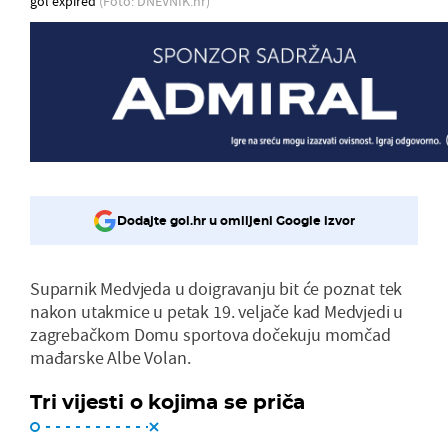
gol expired
(Foto: DNEVNIK.hr)
Dodajte gol.hr u omiljeni Google izvor
Suparnik Medvjeda u doigravanju bit će poznat tek
nakon utakmice u petak 19. veljače kad Medvjedi u
zagrebačkom Domu sportova dočekuju momčad
mađarske Albe Volan.
Tri vijesti o kojima se priča