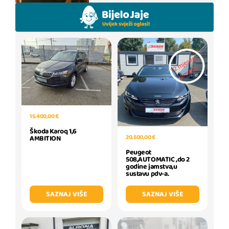
15.400,00 €
Škoda Karoq 1,6
20.500,00 €
AMBITION
Peugeot
508,AUTOMATIC ,do 2
godine jamstva,u
sustavu pdv-a.
SAZNAJ VIŠE
SAZNAJ VIŠE