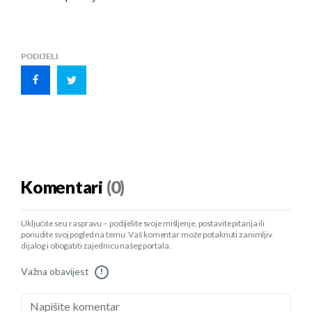
PODIJELI
Komentari
(0)
Uključite se u raspravu – podijelite svoje mišljenje, postavite pitanja ili
ponudite svoj pogled na temu. Vaš komentar može potaknuti zanimljiv
dijalog i obogatiti zajednicu našeg portala.
Važna obavijest
!