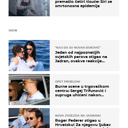
premašio četiri tisuće: Širi se
smrtonosna epidemija
SHOW
"KAO DA SU NOVAK ĐOKOVIĆ"
Jedan od najpoznatijih
svjetskih parova stigao na
Jadran, ovakve reakcije
vjerojatno nisu očekivali
OPET PROBLEMI
Burne scene u trgovačkom
centru: Sergej Trifunović i
supruga uhićeni nakon
svađe!
NOVA ZVIJEZDA NA JADRANU
Roger Federer stigao u
Hrvatsku! Za njegovu ljubav