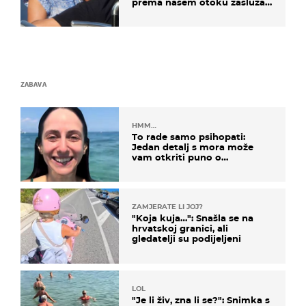
prema našem otoku zaslužan
je jedan poznati Hrvat
ZABAVA
HMM…
To rade samo psihopati:
Jedan detalj s mora može
vam otkriti puno o
prijateljima
ZAMJERATE LI JOJ?
"Koja kuja…": Snašla se na
hrvatskoj granici, ali
gledatelji su podijeljeni
LOL
"Je li živ, zna li se?": Snimka s