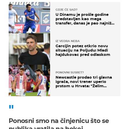
GDJE ĆE SAD?
U Dinamu je prošle godine
predstavljen kao mega
transfer, danas je pao najniže
u karijeri
IZ VEDRA NEBA
Garcijin potez otkrio novu
situaciju na Poljudu: Mladi
hajdukovac pred odlaskom
PONOVNI SUSRET?
Newcastle prodao tri glavna
igrača, novi trener uperio
prstom u Hrvata: "Želim
njega!"
Ponosni smo na činjenicu što se
publika vratila na hokej