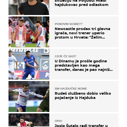
situaciju na Poljudu: Mladi
hajdukovac pred odlaskom
PONOVNI SUSRET?
Newcastle prodao tri glavna
igrača, novi trener uperio
prstom u Hrvata: "Želim
njega!"
GDJE ĆE SAD?
U Dinamu je prošle godine
predstavljen kao mega
transfer, danas je pao najniže
u karijeri
SIN HAJDUČKE IKONE
Rudeš službeno dobio veliko
pojačanje iz Hajduka
OPA!
Josip Šutalo radi transfer u