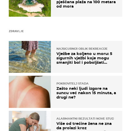
pješčana plaža na 100 metara
od mora
ZDRAVLJE
NAJSIGURNIJI OBLIK REKREACIJE
Vježbe za koljeno u moru: 5
sigurnih vježbi koje mogu
smanjiti bol i poboljšati
pokretljivost
POKROVITELJ STADA
Zašto neki ljudi izgore na
suncu već nakon 15 minuta, a
drugi ne?
ALARMANTNI REZULTATI NOVE STUDIJE
Više od trećine žena ne zna
da prolazi kroz