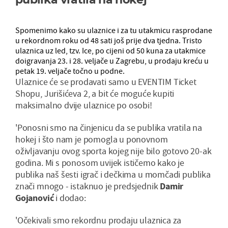
Spomenimo kako su ulaznice i za tu utakmicu rasprodane
u rekordnom roku od 48 sati još prije dva tjedna. Tristo
ulaznica uz led, tzv. Ice, po cijeni od 50 kuna za utakmice
doigravanja 23. i 28. veljače u Zagrebu, u prodaju kreću u
petak 19. veljače točno u podne.
Ulaznice će se prodavati samo u EVENTIM Ticket
Shopu, Jurišićeva 2, a bit će moguće kupiti
maksimalno dvije ulaznice po osobi!
'Ponosni smo na činjenicu da se publika vratila na
hokej i što nam je pomogla u ponovnom
oživljavanju ovog sporta kojeg nije bilo gotovo 20-ak
godina. Mi s ponosom uvijek ističemo kako je
publika naš šesti igrač i dečkima u momčadi publika
znači mnogo - istaknuo je predsjednik
Damir
Gojanović
i dodao:
'Očekivali smo rekordnu prodaju ulaznica za