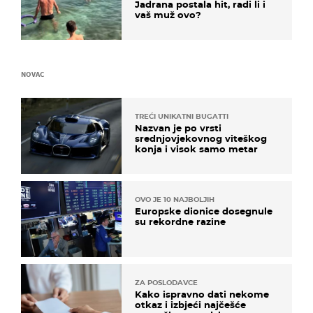
Jadrana postala hit, radi li i
vaš muž ovo?
NOVAC
TREĆI UNIKATNI BUGATTI
Nazvan je po vrsti
srednjovjekovnog viteškog
konja i visok samo metar
OVO JE 10 NAJBOLJIH
Europske dionice dosegnule
su rekordne razine
ZA POSLODAVCE
Kako ispravno dati nekome
otkaz i izbjeći najčešće