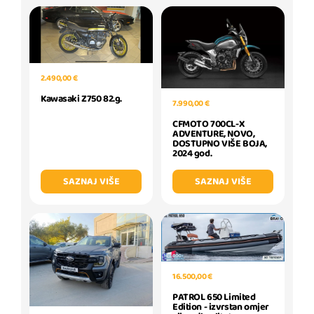
2.490,00 €
Kawasaki Z750 82.g.
7.990,00 €
CFMOTO 700CL-X
ADVENTURE, NOVO,
DOSTUPNO VIŠE BOJA,
2024 god.
SAZNAJ VIŠE
SAZNAJ VIŠE
16.500,00 €
PATROL 650 Limited
Edition - izvrstan omjer