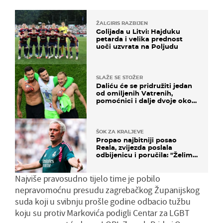
ŽALGIRIS RAZBIJEN
Golijada u Litvi: Hajduku
petarda i velika prednost
uoči uzvrata na Poljudu
SLAŽE SE STOŽER
Daliću će se pridružiti jedan
od omiljenih Vatrenih,
pomoćnici i dalje dvoje oko
ponude
ŠOK ZA KRALJEVE
Propao najbitniji posao
Reala, zvijezda poslala
odbijenicu i poručila: "Želim
u Barcelonu"
Najviše pravosudno tijelo time je pobilo
nepravomoćnu presudu zagrebačkog Županijskog
suda koji u svibnju prošle godine odbacio tužbu
koju su protiv Markovića podigli Centar za LGBT