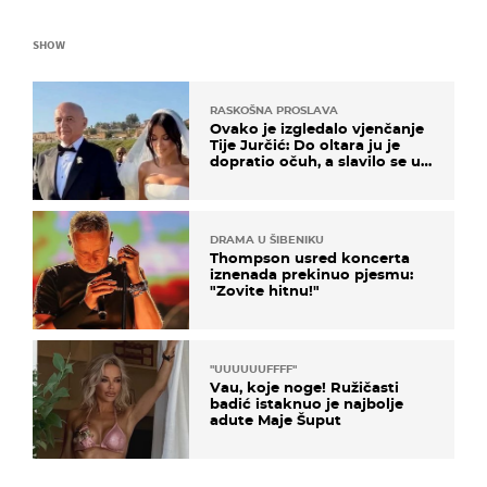
SHOW
RASKOŠNA PROSLAVA
Ovako je izgledalo vjenčanje
Tije Jurčić: Do oltara ju je
dopratio očuh, a slavilo se uz
Olivera i Rozgu
DRAMA U ŠIBENIKU
Thompson usred koncerta
iznenada prekinuo pjesmu:
"Zovite hitnu!"
"UUUUUUFFFF"
Vau, koje noge! Ružičasti
badić istaknuo je najbolje
adute Maje Šuput