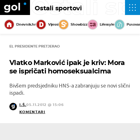
Ostali sp
Ostali sportovi
Dnevnik.hr
Vijesti
Showbizz
Lifestyle
Putova
EL PRESIDENTE PRETJERAO
Vlatko Marković ipak je kriv: Mora
se ispričati homoseksualcima
Bivšem predsjedniku HNS-a zabranjuju se novi slični
ispadi.
I.Š.
05.11.2012 @ 15:06
KOMENTARI