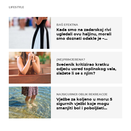
LIFESTYLE
BAŠ EFEKTNA
Kada smo na zadarskoj rivi
ugledali ovu haljinu, morali
smo doznati odakle je –
košta samo 18 eura
(NE)PRIMJERENA?
Svećenik kritizirao kratku
odjeću usred toplinskog vala,
slažete li se s njim?
NAJSIGURNIJI OBLIK REKREACIJE
Vježbe za koljeno u moru: 5
sigurnih vježbi koje mogu
smanjiti bol i poboljšati
pokretljivost