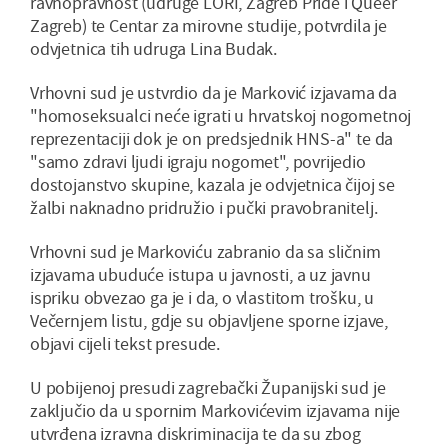
ravnopravnost (udruge LORI, Zagreb Pride i Queer
Zagreb) te Centar za mirovne studije, potvrdila je
odvjetnica tih udruga Lina Budak.
Vrhovni sud je ustvrdio da je Marković izjavama da
"homoseksualci neće igrati u hrvatskoj nogometnoj
reprezentaciji dok je on predsjednik HNS-a" te da
"samo zdravi ljudi igraju nogomet", povrijedio
dostojanstvo skupine, kazala je odvjetnica čijoj se
žalbi naknadno pridružio i pučki pravobranitelj.
Vrhovni sud je Markoviću zabranio da sa sličnim
izjavama ubuduće istupa u javnosti, a uz javnu
ispriku obvezao ga je i da, o vlastitom trošku, u
Večernjem listu, gdje su objavljene sporne izjave,
objavi cijeli tekst presude.
U pobijenoj presudi zagrebački Županijski sud je
zaključio da u spornim Markovićevim izjavama nije
utvrđena izravna diskriminacija te da su zbog