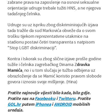
zabrane prava na zaposlenje na osnovi seksualne
orijentacije udruge trebale tužiti HNS, a ne njegova
tadašnjeg čelnika.
Udruge su uz ispriku zbog diskriminirajućih izjava
tada tražile da sud Markovića obveže da o svom
trošku tijekom reprezentativne utakmice na
stadionu postavi četiri transparenta s natpisom
"Stop LGBT diskriminaciji".
Kontra i Iskorak su zbog slične izjave prošle godine
tužile i čelnika zagrebačkog Dinama Z
dravka
Mamića
, no i u tom slučaju je tužba odbijena uz
obrazloženje da se Mamić koristio pravom slobode
govora i iznosio svoje mišljenje. (Hina)
Pratite najnovije vijesti bilo kada, bilo gdje.
Pratite nas na
Facebooku
i
Twitteru
. Pratite
GOL.hr
putem
iPhonea
i
ANDROID
mobilnih
uređaja.