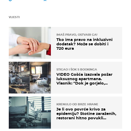
VIJESTI
IMAŠ PRAVO, OSTVARI GA!
Tko ima pravo na inkluzivni
dodatak? Može se dobiti i
720 eura
STIGAO I ŠOK S BOOKINGA
VIDEO Gošća izazvala požar
luksuznog apartmana.
Vlasnik: "Dok je gorjelo,
smijali su se, pili i pokazivali
mi srednji prst"
KRENULO OD BRZE HRANE
Je li ovo povrće krivo za
epidemiju? Stotine zaraženih,
restorani hitno povukli
proizvod