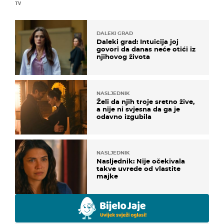
TV
DALEKI GRAD
Daleki grad: Intuicija joj
govori da danas neće otići iz
njihovog života
NASLJEDNIK
Želi da njih troje sretno žive,
a nije ni svjesna da ga je
odavno izgubila
NASLJEDNIK
Nasljednik: Nije očekivala
takve uvrede od vlastite
majke