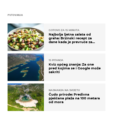
PUTOVANJA
GOTOVO ZA 15 MINUTA
Najbolja ljetna salata od
graha: Brzinski recept za
dane kada je prevruće za
kuhanje
15 PITANJA
Kviz općeg znanja: Za one
pred kojima se i Google može
sakriti
NAJMANJA NA SVIJETU
Čudo prirode: Predivna
pješčana plaža na 100 metara
od mora