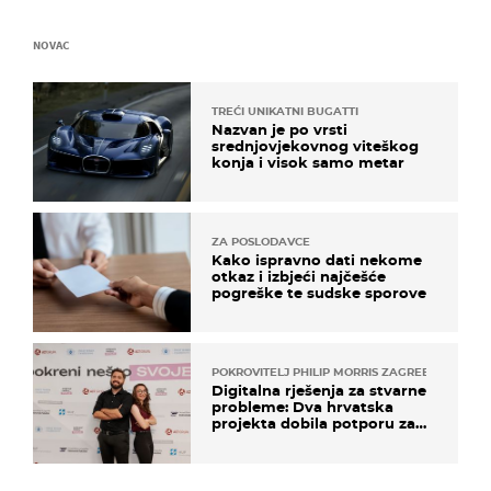
NOVAC
TREĆI UNIKATNI BUGATTI
Nazvan je po vrsti
srednjovjekovnog viteškog
konja i visok samo metar
ZA POSLODAVCE
Kako ispravno dati nekome
otkaz i izbjeći najčešće
pogreške te sudske sporove
POKROVITELJ PHILIP MORRIS ZAGREB
Digitalna rješenja za stvarne
probleme: Dva hrvatska
projekta dobila potporu za
razvoj