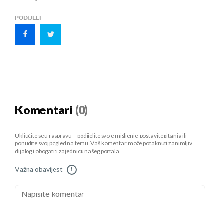
PODIJELI
Komentari
(0)
Uključite se u raspravu – podijelite svoje mišljenje, postavite pitanja ili
ponudite svoj pogled na temu. Vaš komentar može potaknuti zanimljiv
dijalog i obogatiti zajednicu našeg portala.
Važna obavijest
!