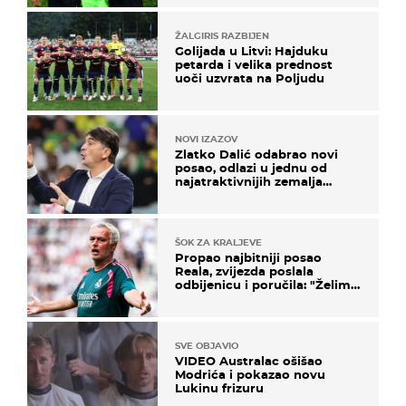
ŽALGIRIS RAZBIJEN
Golijada u Litvi: Hajduku
petarda i velika prednost
uoči uzvrata na Poljudu
NOVI IZAZOV
Zlatko Dalić odabrao novi
posao, odlazi u jednu od
najatraktivnijih zemalja
svijeta
ŠOK ZA KRALJEVE
Propao najbitniji posao
Reala, zvijezda poslala
odbijenicu i poručila: "Želim
u Barcelonu"
SVE OBJAVIO
VIDEO Australac ošišao
Modrića i pokazao novu
Lukinu frizuru