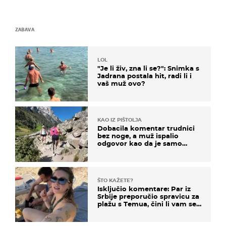
ZABAVA
LOL
"Je li živ, zna li se?": Snimka s
Jadrana postala hit, radi li i
vaš muž ovo?
KAO IZ PIŠTOLJA
Dobacila komentar trudnici
bez noge, a muž ispalio
odgovor kao da je samo
čekao…
ŠTO KAŽETE?
Isključio komentare: Par iz
Srbije preporučio spravicu za
plažu s Temua, čini li vam se
ovo sigurnim?