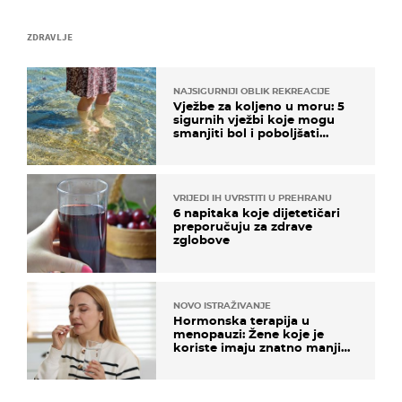
ZDRAVLJE
NAJSIGURNIJI OBLIK REKREACIJE
Vježbe za koljeno u moru: 5
sigurnih vježbi koje mogu
smanjiti bol i poboljšati
pokretljivost
VRIJEDI IH UVRSTITI U PREHRANU
6 napitaka koje dijetetičari
preporučuju za zdrave
zglobove
NOVO ISTRAŽIVANJE
Hormonska terapija u
menopauzi: Žene koje je
koriste imaju znatno manji
rizik od ovoga