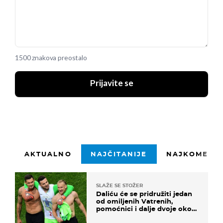
1500 znakova preostalo
Prijavite se
AKTUALNO
NAJČITANIJE
NAJKOMENTI
SLAŽE SE STOŽER
Daliću će se pridružiti jedan
od omiljenih Vatrenih,
pomoćnici i dalje dvoje oko
ponude