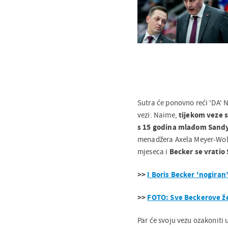
Sutra će ponovno reći 'DA' N
vezi. Naime,
tijekom veze 
s 15 godina mlađom Sand
menadžera Axela Meyer-Wolde
mjeseca i
Becker se vratio 
>>
I Boris Becker 'nogira
>>
FOTO: Sve Beckerove ž
Par će svoju vezu ozakoniti