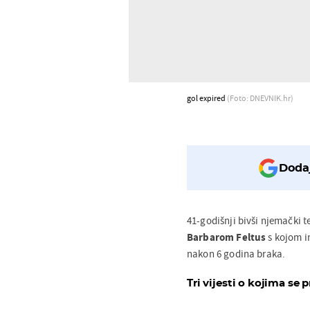
gol expired
(Foto: DNEVNIK.hr)
Dodaj
41-godišnji bivši njemački t
Barbarom Feltus
s kojom i
nakon 6 godina braka.
Tri vijesti o kojima se p