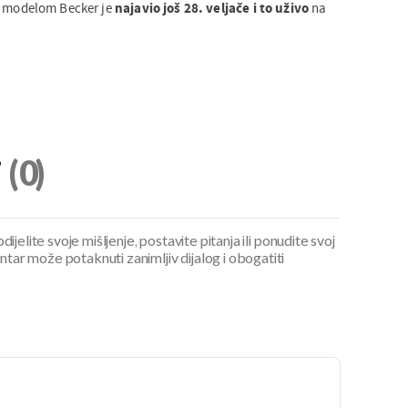
m modelom Becker je
najavio još 28. veljače i to uživo
na
i
(0)
ijelite svoje mišljenje, postavite pitanja ili ponudite svoj
ar može potaknuti zanimljiv dijalog i obogatiti