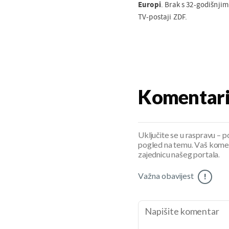
Europi
. Brak s 32-godišnji
TV-postaji ZDF.
Komentar
Uključite se u raspravu – pod
pogled na temu. Vaš koment
zajednicu našeg portala.
Važna obavijest
!