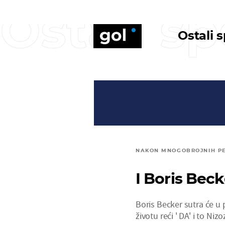
Ostali sp
Ostali 
NAKON MNOGOBROJNIH PER
I Boris Bec
Boris Becker sutra će u
životu reći ' DA' i to Ni