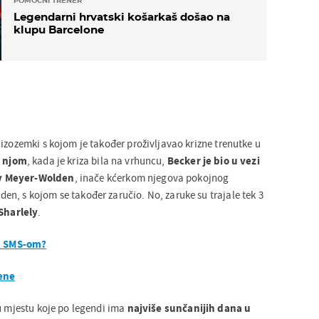
POMOĆNI TRENER
Legendarni hrvatski košarkaš došao na
klupu Barcelone
izozemki s kojom je također proživljavao krizne trenutke u
s njom
, kada je kriza bila na vrhuncu,
Becker je bio u vezi
y Meyer-Wolden
, inače kćerkom njegova pokojnog
n, s kojom se također zaručio. No, zaruke su trajale tek 3
Sharlely
.
n' SMS-om?
ene
 u mjestu koje po legendi ima
najviše sunčanijih dana u