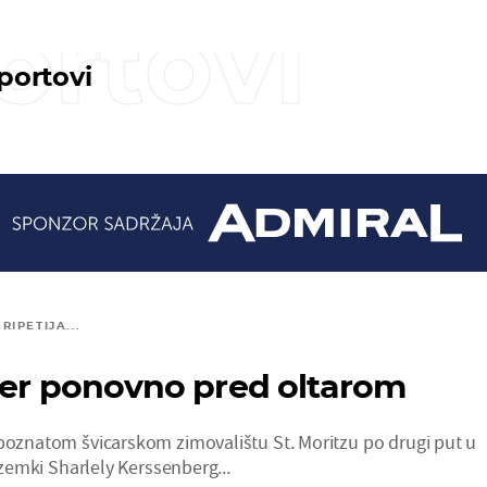
ortovi
sportovi
IPETIJA...
ker ponovno pred oltarom
 poznatom švicarskom zimovalištu St. Moritzu po drugi put u
zozemki Sharlely Kerssenberg...