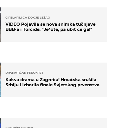
CIPELARILI GA DOK JE LEŽAO
VIDEO Pojavila se nova snimka tučnjave
BBB-a i Torcide: "Je*ote, pa ubit će ga!"
DRAMATIČAN PREOKRET
Kakva drama u Zagrebu! Hrvatska srušila
Srbiju i izborila finale Svjetskog prvenstva