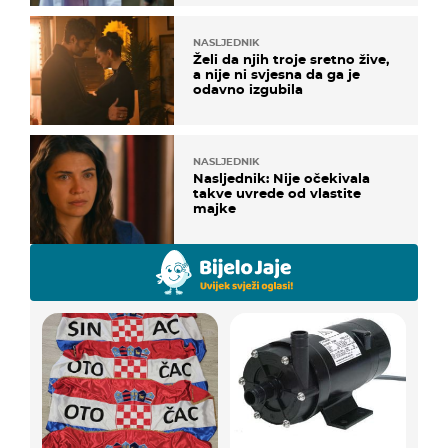
NASLJEDNIK
Želi da njih troje sretno žive,
a nije ni svjesna da ga je
odavno izgubila
NASLJEDNIK
Nasljednik: Nije očekivala
takve uvrede od vlastite
majke