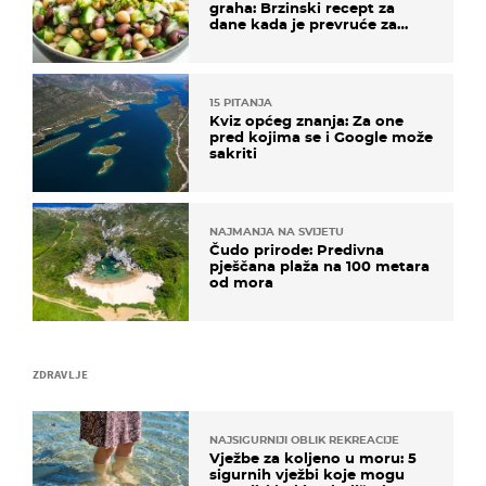
graha: Brzinski recept za
dane kada je prevruće za
kuhanje
15 PITANJA
Kviz općeg znanja: Za one
pred kojima se i Google može
sakriti
NAJMANJA NA SVIJETU
Čudo prirode: Predivna
pješčana plaža na 100 metara
od mora
ZDRAVLJE
NAJSIGURNIJI OBLIK REKREACIJE
Vježbe za koljeno u moru: 5
sigurnih vježbi koje mogu