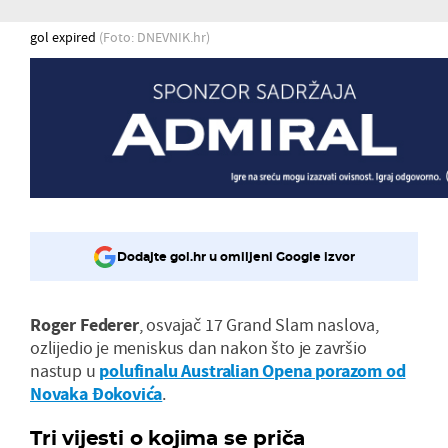
gol expired
(Foto: DNEVNIK.hr)
Dodajte gol.hr u omiljeni Google izvor
Roger Federer
, osvajač 17 Grand Slam naslova,
ozlijedio je meniskus dan nakon što je završio
nastup u
polufinalu Australian Opena porazom od
Novaka Đokovića
.
Tri vijesti o kojima se priča