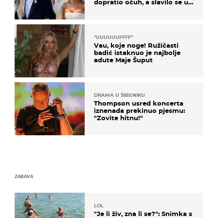
dopratio očuh, a slavilo se uz
Olivera i Rozgu
"UUUUUUFFFF"
Vau, koje noge! Ružičasti
badić istaknuo je najbolje
adute Maje Šuput
DRAMA U ŠIBENIKU
Thompson usred koncerta
iznenada prekinuo pjesmu:
"Zovite hitnu!"
ZABAVA
LOL
"Je li živ, zna li se?": Snimka s