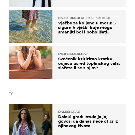
košta samo 18 eura
NAJSIGURNIJI OBLIK REKREACIJE
Vježbe za koljeno u moru: 5
sigurnih vježbi koje mogu
smanjiti bol i poboljšati
pokretljivost
(NE)PRIMJERENA?
Svećenik kritizirao kratku
odjeću usred toplinskog vala,
slažete li se s njim?
TV
DALEKI GRAD
Daleki grad: Intuicija joj
govori da danas neće otići iz
njihovog života