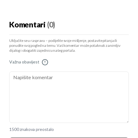
Komentari
(0)
Uključite se u raspravu – podijelite svoje mišljenje, postavite pitanja ili
ponudite svoj pogled na temu. Vaš komentar može potaknuti zanimljiv
dijalog i obogatiti zajednicu našeg portala.
Važna obavijest
!
1500 znakova preostalo