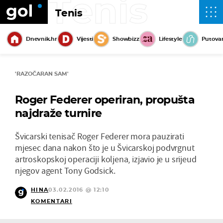
Tenis
Tenis
Dnevnik.hr
Vijesti
Showbizz
Lifestyle
Putova
'RAZOČARAN SAM'
Roger Federer operiran, propušta
najdraže turnire
Švicarski tenisač Roger Federer mora pauzirati
mjesec dana nakon što je u Švicarskoj podvrgnut
artroskopskoj operaciji koljena, izjavio je u srijeud
njegov agent Tony Godsick.
HINA
03.02.2016 @ 12:10
KOMENTARI