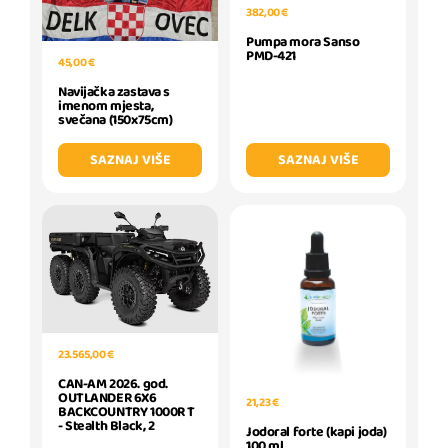
382,00 €
Pumpa mora Sanso
PMD-421
45,00 €
Navijačka zastava s
imenom mjesta,
svečana (150x75cm)
SAZNAJ VIŠE
SAZNAJ VIŠE
23.565,00 €
CAN-AM 2026. god.
OUTLANDER 6X6
21,23 €
BACKCOUNTRY 1000R T
- Stealth Black, 2
Jodoral forte (kapi joda)
100 ml