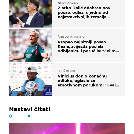
NOVI IZAZOV
Zlatko Dalić odabrao novi
posao, odlazi u jednu od
najatraktivnijih zemalja
svijeta
ŠOK ZA KRALJEVE
Propao najbitniji posao
Reala, zvijezda poslala
odbijenicu i poručila: "Želim
u Barcelonu"
SLUŽBENO
Vinicius donio konačnu
odluku, oglasio se
emotivnom porukom: "Hvala
vam svima"
Nastavi čitati