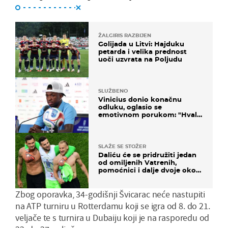
ŽALGIRIS RAZBIJEN
Golijada u Litvi: Hajduku
petarda i velika prednost
uoči uzvrata na Poljudu
SLUŽBENO
Vinicius donio konačnu
odluku, oglasio se
emotivnom porukom: "Hvala
vam svima"
SLAŽE SE STOŽER
Daliću će se pridružiti jedan
od omiljenih Vatrenih,
pomoćnici i dalje dvoje oko
ponude
Zbog oporavka, 34-godišnji Švicarac neće nastupiti
na ATP turniru u Rotterdamu koji se igra od 8. do 21.
veljače te s turnira u Dubaiju koji je na rasporedu od