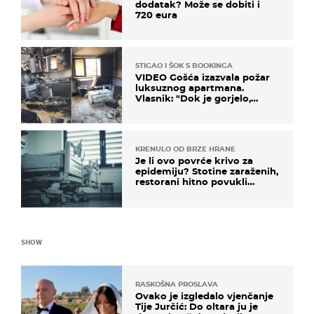
dodatak? Može se dobiti i
720 eura
STIGAO I ŠOK S BOOKINGA
VIDEO Gošća izazvala požar
luksuznog apartmana.
Vlasnik: "Dok je gorjelo,
smijali su se, pili i pokazivali
mi srednji prst"
KRENULO OD BRZE HRANE
Je li ovo povrće krivo za
epidemiju? Stotine zaraženih,
restorani hitno povukli
proizvod
SHOW
RASKOŠNA PROSLAVA
Ovako je izgledalo vjenčanje
Tije Jurčić: Do oltara ju je