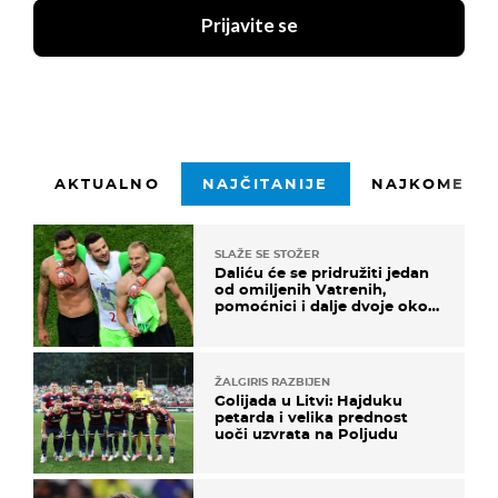
Prijavite se
AKTUALNO
NAJČITANIJE
NAJKOMENTI
SLAŽE SE STOŽER
Daliću će se pridružiti jedan
od omiljenih Vatrenih,
pomoćnici i dalje dvoje oko
ponude
ŽALGIRIS RAZBIJEN
Golijada u Litvi: Hajduku
petarda i velika prednost
uoči uzvrata na Poljudu