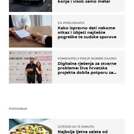
konja i visok samo metar
ZA POSLODAVCE
Kako ispravno dati nekome
otkaz i izbjeći najčešće
pogreške te sudske sporove
POKROVITELJ PHILIP MORRIS ZAGREB
Digitalna rješenja za stvarne
probleme: Dva hrvatska
projekta dobila potporu za
razvoj
PUTOVANJA
GOTOVO ZA 15 MINUTA
Najbolja ljetna salata od