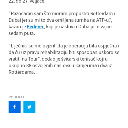
22. do 27. veljače.
"Razočaran sam što moram propustiti Rotterdam i
Dubai jer su mi to dva omiljena turnira na ATP-u,",
kazao je
Federer
, koji je naslov u Dubaiju osvajao
sedam puta.
"Liječnici su me uvjerili da je operacija bila uspješna i
da ću uz pravu rehabilitaciju biti sposoban uskoro se
vratiti na Tour", dodao je švicarski tenisač koji u
ukupno 88 osvojenih naslova u karijei ima i dva iz
Rotterdama.
PODIJELI