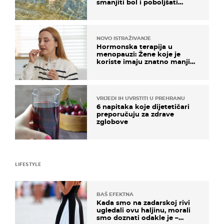
smanjiti bol i poboljšati
pokretljivost
NOVO ISTRAŽIVANJE
Hormonska terapija u
menopauzi: Žene koje je
koriste imaju znatno manji
rizik od ovoga
VRIJEDI IH UVRSTITI U PREHRANU
6 napitaka koje dijetetičari
preporučuju za zdrave
zglobove
LIFESTYLE
BAŠ EFEKTNA
Kada smo na zadarskoj rivi
ugledali ovu haljinu, morali
smo doznati odakle je –