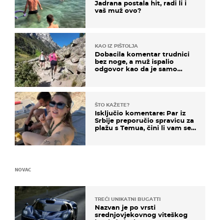
Jadrana postala hit, radi li i
vaš muž ovo?
KAO IZ PIŠTOLJA
Dobacila komentar trudnici
bez noge, a muž ispalio
odgovor kao da je samo
čekao…
ŠTO KAŽETE?
Isključio komentare: Par iz
Srbije preporučio spravicu za
plažu s Temua, čini li vam se
ovo sigurnim?
NOVAC
TREĆI UNIKATNI BUGATTI
Nazvan je po vrsti
srednjovjekovnog viteškog