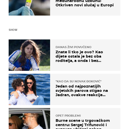
međunarodnu uzbunu:
Otkriven novi slučaj u Europi
SHOW
DANAS ŽIVI POVUČENO
Znate li tko je ovo? Kao
dijete ostala je bez oba
roditelja, a onda i bez
milijuna koje je trebala
naslijediti
"KAO DA SU NOVAK ĐOKOVIĆ"
Jedan od najpoznatijih
svjetskih parova stigao na
Jadran, ovakve reakcije
vjerojatno nisu očekivali
OPET PROBLEMI
Burne scene u trgovačkom
centru: Sergej Trifunović i
supruga uhićeni nakon