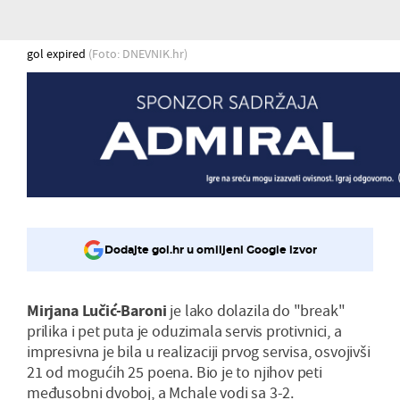
gol expired
(Foto: DNEVNIK.hr)
Dodajte gol.hr u omiljeni Google izvor
Mirjana Lučić-Baroni
je lako dolazila do "break"
prilika i pet puta je oduzimala servis protivnici, a
impresivna je bila u realizaciji prvog servisa, osvojivši
21 od mogućih 25 poena. Bio je to njihov peti
međusobni dvoboj, a Mchale vodi sa 3-2.