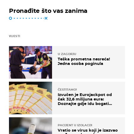
Pronađite što vas zanima
VIJESTI
U ZAGORJU
Teška prometna nesreća!
Jedna osoba poginula
ČESTITAMO!
Izvučen je Eurojackpot od
čak 32,6 milijuna eura:
Doznajte gdje idu bogati
dobitci u Hrvatskoj
PACIJENT U IZOLACIJI
Vratio se virus koji je izazvao