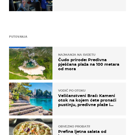
PUTOVANJA
NAJMANJA NA SVIJETU
Čudo prirode: Predivna
pješčana plaža na 100 metara
od mora
VODIČ PO OTOKU
Veličanstveni Brač: Kameni
otok na kojem ćete pronaći
pustinju, predivne plaže i
uzbudljivu hranu
OBVEZNO PROBATI!
Prefina ljetna salata od