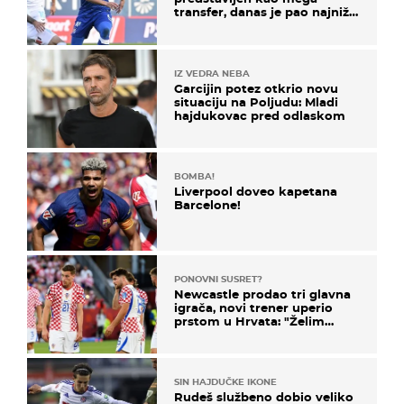
transfer, danas je pao najniže
u karijeri
IZ VEDRA NEBA
Garcijin potez otkrio novu
situaciju na Poljudu: Mladi
hajdukovac pred odlaskom
BOMBA!
Liverpool doveo kapetana
Barcelone!
PONOVNI SUSRET?
Newcastle prodao tri glavna
igrača, novi trener uperio
prstom u Hrvata: "Želim
njega!"
SIN HAJDUČKE IKONE
Rudeš službeno dobio veliko