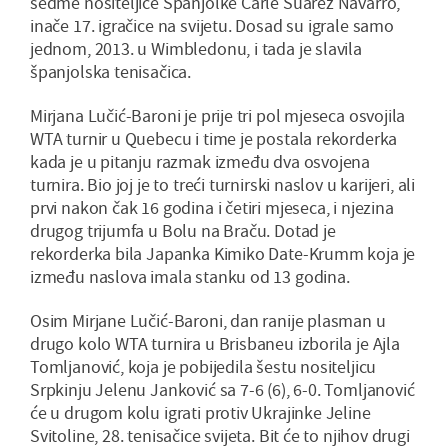
sedme nositeljice Španjolke Carle Suarez Navarro,
inače 17. igračice na svijetu. Dosad su igrale samo
jednom, 2013. u Wimbledonu, i tada je slavila
španjolska tenisačica.
Mirjana Lučić-Baroni je prije tri pol mjeseca osvojila
WTA turnir u Quebecu i time je postala rekorderka
kada je u pitanju razmak između dva osvojena
turnira. Bio joj je to treći turnirski naslov u karijeri, ali
prvi nakon čak 16 godina i četiri mjeseca, i njezina
drugog trijumfa u Bolu na Braču. Dotad je
rekorderka bila Japanka Kimiko Date-Krumm koja je
između naslova imala stanku od 13 godina.
Osim Mirjane Lučić-Baroni, dan ranije plasman u
drugo kolo WTA turnira u Brisbaneu izborila je Ajla
Tomljanović, koja je pobijedila šestu nositeljicu
Srpkinju Jelenu Janković sa 7-6 (6), 6-0. Tomljanović
će u drugom kolu igrati protiv Ukrajinke Jeline
Svitoline, 28. tenisačice svijeta. Bit će to njihov drugi