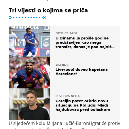
Tri vijesti o kojima se priča
GDJE ĆE SAD?
U Dinamu je prošle godine
predstavljen kao mega
transfer, danas je pao najniže
u karijeri
BOMBA!
Liverpool doveo kapetana
Barcelone!
IZ VEDRA NEBA
Garcijin potez otkrio novu
situaciju na Poljudu: Mladi
hajdukovac pred odlaskom
U sljedećem kolu Mirjana Lučić-Baroni igrat će protiv