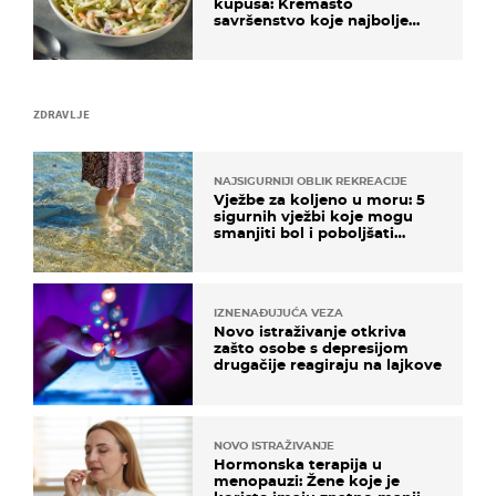
kupusa: Kremasto
savršenstvo koje najbolje
paše uz pečeno meso
ZDRAVLJE
NAJSIGURNIJI OBLIK REKREACIJE
Vježbe za koljeno u moru: 5
sigurnih vježbi koje mogu
smanjiti bol i poboljšati
pokretljivost
IZNENAĐUJUĆA VEZA
Novo istraživanje otkriva
zašto osobe s depresijom
drugačije reagiraju na lajkove
NOVO ISTRAŽIVANJE
Hormonska terapija u
menopauzi: Žene koje je