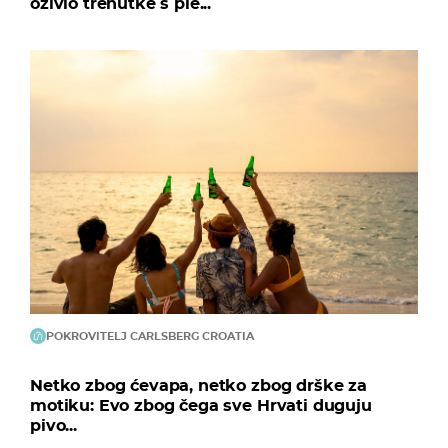
oživio trenutke s ple...
POKROVITELJ CARLSBERG CROATIA
Netko zbog ćevapa, netko zbog drške za
motiku: Evo zbog čega sve Hrvati duguju
pivo...