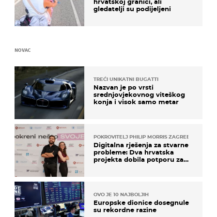
hrvatskoj granici, ali
gledatelji su podijeljeni
NOVAC
TREĆI UNIKATNI BUGATTI
Nazvan je po vrsti
srednjovjekovnog viteškog
konja i visok samo metar
POKROVITELJ PHILIP MORRIS ZAGREB
Digitalna rješenja za stvarne
probleme: Dva hrvatska
projekta dobila potporu za
razvoj
OVO JE 10 NAJBOLJIH
Europske dionice dosegnule
su rekordne razine