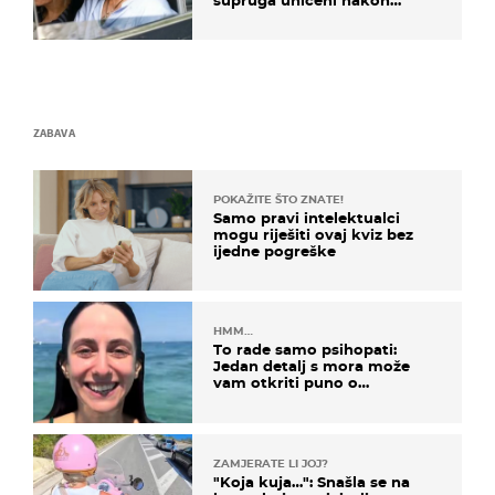
svađe!
ZABAVA
POKAŽITE ŠTO ZNATE!
Samo pravi intelektualci
mogu riješiti ovaj kviz bez
ijedne pogreške
HMM…
To rade samo psihopati:
Jedan detalj s mora može
vam otkriti puno o
prijateljima
ZAMJERATE LI JOJ?
"Koja kuja…": Snašla se na