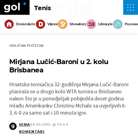
Tenis
Tenis
Dnevnik.hr
Vijesti
Showbizz
Lifestyle
Putova
ODLIČAN POČETAK
Mirjana Lučić-Baroni u 2. kolu
Brisbanea
Hrvatska tenisačica 32-godišnja Mirjana Lučić-Baroni
plasirala se u drugo kolo WTA turnira u Brisbaneu
nakon što je u ponedjeljak pobijedila deset godina
mlađu Amerikanku Christinu Mchale sa uvjerljivih 6-
3, 6-0 za samo sat i 10 minuta igre.
HINA
05.01.2015 @ 13:44
KOMENTARI