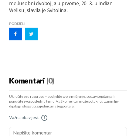
međusobni dvoboj, a u prvome, 2013. u Indian
Wellsu, slavila je Svitolina.
PODIJELI
Komentari
(0)
Uključite se u raspravu – podijelite svoje mišljenje, postavite pitanja ili
ponudite svoj pogled na temu. Vaš komentar može potaknuti zanimljiv
dijalog i obogatiti zajednicu našeg portala.
Važna obavijest
!