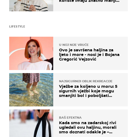
koriste imaju znatno manji
rizik od ovoga
LIFESTYLE
U NOJ NIJE VRUĆE
Ovo je savršena haljina za
ljeto i more - nosi je i Bojana
Gregorić Vejzović
NAJSIGURNIJI OBLIK REKREACIJE
Vježbe za koljeno u moru: 5
sigurnih vježbi koje mogu
smanjiti bol i poboljšati
pokretljivost
BAŠ EFEKTNA
Kada smo na zadarskoj rivi
ugledali ovu haljinu, morali
smo doznati odakle je –
košta samo 18 eura