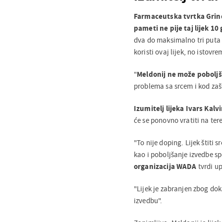
Farmaceutska tvrtka Gri
pameti ne pije taj lijek 10
dva do maksimalno tri puta g
koristi ovaj lijek, no istov
"
Meldonij ne može poboljš
problema sa srcem i kod zašt
Izumitelj lijeka Ivars Kalv
će se ponovno vratiti na ter
"To nije doping. Lijek štiti s
kao i poboljšanje izvedbe sp
organizacija WADA
tvrdi u
"Lijek je zabranjen zbog dok
izvedbu".