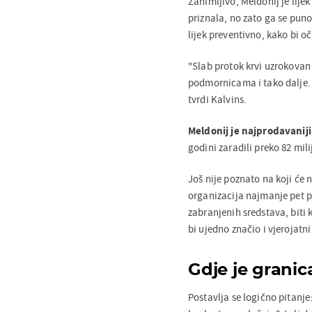
Zanimljivo, Meldonij je lijek
priznala, no zato ga se puno
lijek preventivno, kako bi oč
"Slab protok krvi uzrokovan
podmornicama i tako dalje. V
tvrdi Kalvins.
Meldonij je najprodavaniji
godini zaradili preko 82 mil
Još nije poznato na koji će
organizacija najmanje pet pu
zabranjenih sredstava, biti k
bi ujedno značio i vjerojatni 
Gdje je granic
Postavlja se logično pitanj