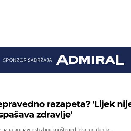
pravedno razapeta? 'Lijek nij
spašava zdravlje'
 na udaru javnosti zbog korištenja lijeka meldonija...