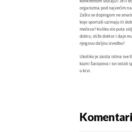
konkretnom slučaju? Je li do
organizma pod najvećim napo
Zašto se dopingom ne smatraj
koje sportaši uzimaju ili do
mečeva? Koliko ste puta vidj
dobro, stiže doktor i daje 
njegovu daljnu izvedbu?
Ukoliko je zaista istina sve 
kazni Šarapova i svi ostali 
u krvi.
Komentar