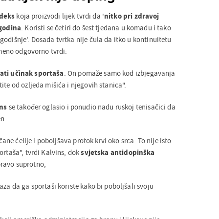
ndeks
koja proizvodi lijek tvrdi da '
nitko pri zdravoj
 godina
. Koristi se četiri do šest tjedana u komadu i tako
odišnje'. Dosada tvrtka nije čula da itko u kontinuitetu
remeno odgovorno tvrdi:
ati učinak sportaša
. On pomaže samo kod izbjegavanja
ite od ozljeda mišića i njegovih stanica".
ins
se također oglasio i ponudio nadu ruskoj tenisačici da
en.
rčane ćelije i poboljšava protok krvi oko srca. To nije isto
ortaša", tvrdi Kalvins, dok
svjetska antidopinška
pravo suprotno;
aza da ga sportaši koriste kako bi poboljšali svoju