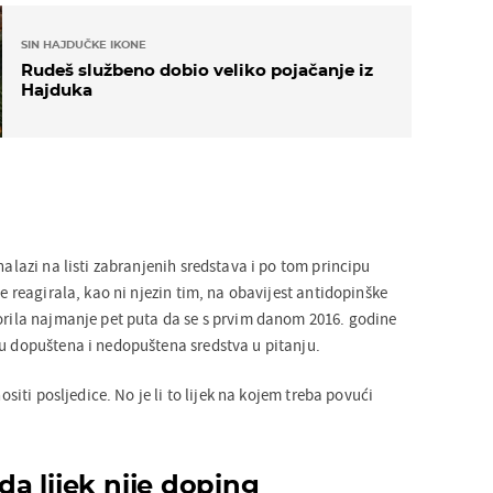
SIN HAJDUČKE IKONE
Rudeš službeno dobio veliko pojačanje iz
Hajduka
nalazi na listi zabranjenih sredstava i po tom principu
je reagirala, kao ni njezin tim, na obavijest antidopinške
zorila najmanje pet puta da se s prvim danom 2016. godine
su dopuštena i nedopuštena sredstva u pitanju.
nositi posljedice. No je li to lijek na kojem treba povući
 da lijek nije doping