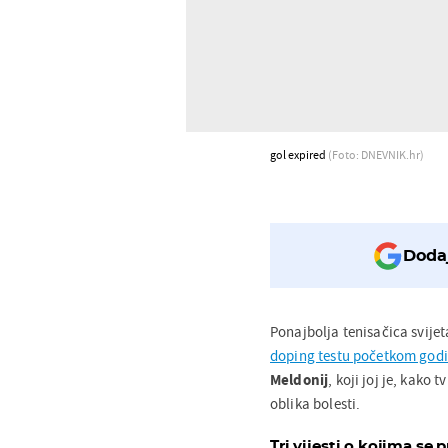
gol expired
(Foto: DNEVNIK.hr)
Dodaj
Ponajbolja tenisačica svije
doping testu početkom god
Meldonij
, koji joj je, kako
oblika bolesti.
Tri vijesti o kojima se p