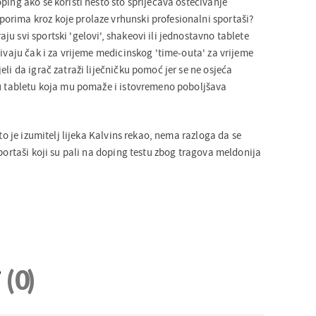
ping ako se koristi nešto što spriječava oštećivanje
rima kroz koje prolaze vrhunski profesionalni sportaši?
u svi sportski 'gelovi', shakeovi ili jednostavno tablete
bivaju čak i za vrijeme medicinskog 'time-outa' za vrijeme
eli da igrač zatraži liječničku pomoć jer se ne osjeća
mu tabletu koja mu pomaže i istovremeno poboljšava
što je izumitelj lijeka Kalvins rekao, nema razloga da se
sportaši koji su pali na doping testu zbog tragova meldonija
i
(0)