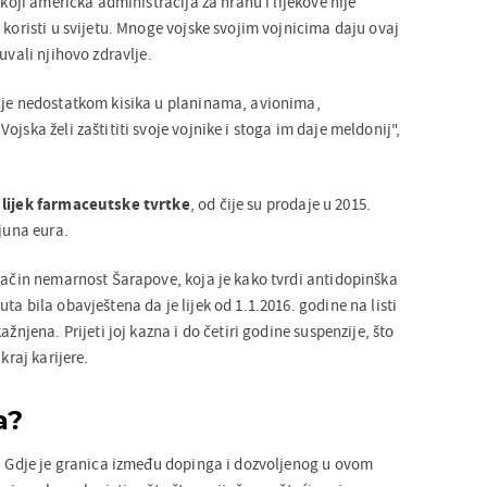
 koji američka administracija za hranu i lijekove nije
 koristi u svijetu. Mnoge vojske svojim vojnicima daju ovaj
uvali njihovo zdravlje.
 je nedostatkom kisika u planinama, avionima,
ojska želi zaštititi svoje vojnike i stoga im daje meldonij",
 lijek farmaceutske tvrtke
, od čije su prodaje u 2015.
ijuna eura.
 način nemarnost Šarapove, koja je kako tvrdi antidopinška
ta bila obavještena da je lijek od 1.1.2016. godine na listi
ažnjena. Prijeti joj kazna i do četiri godine suspenzije, što
kraj karijere.
a?
e: Gdje je granica između dopinga i dozvoljenog u ovom