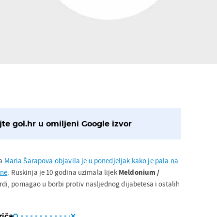
te gol.hr u omiljeni Google izvor
ta
Maria Šarapova objavila je u ponedjeljak kako je pala na
ine
. Ruskinja je 10 godina uzimala lijek
Meldonium
/
 tvrdi, pomagao u borbi protiv nasljednog dijabetesa i ostalih
riča