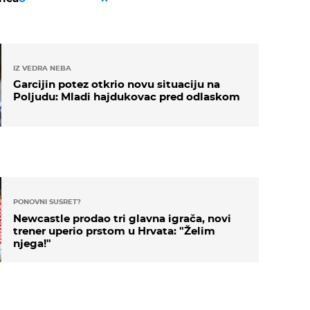
IZ VEDRA NEBA
Garcijin potez otkrio novu situaciju na
Poljudu: Mladi hajdukovac pred odlaskom
PONOVNI SUSRET?
Newcastle prodao tri glavna igrača, novi
trener uperio prstom u Hrvata: "Želim
njega!"