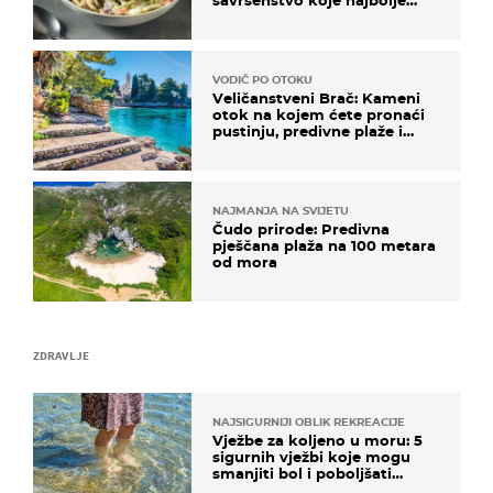
paše uz pečeno meso
VODIČ PO OTOKU
Veličanstveni Brač: Kameni
otok na kojem ćete pronaći
pustinju, predivne plaže i
uzbudljivu hranu
NAJMANJA NA SVIJETU
Čudo prirode: Predivna
pješčana plaža na 100 metara
od mora
ZDRAVLJE
NAJSIGURNIJI OBLIK REKREACIJE
Vježbe za koljeno u moru: 5
sigurnih vježbi koje mogu
smanjiti bol i poboljšati
pokretljivost