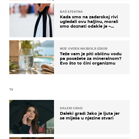
BAŠ EFEKTNA
Kada smo na zadarskoj rivi
ugledali ovu haljinu, morali
smo doznati odakle je –
košta samo 18 eura
NIJE UVIJEK NAJBOLJI IZBOR
Teže vam je piti običnu vodu
pa posežete za mineralnom?
Evo što to čini organizmu
TV
DALEKI GRAD
Daleki grad: Jako je ljuta jer
se miješa u njezine stvari