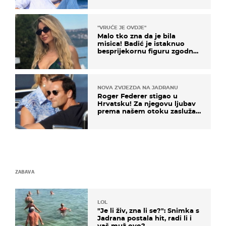
"VRUĆE JE OVDJE"
Malo tko zna da je bila
misica! Badić je istaknuo
besprijekornu figuru zgodne
voditeljice
NOVA ZVIJEZDA NA JADRANU
Roger Federer stigao u
Hrvatsku! Za njegovu ljubav
prema našem otoku zaslužan
je jedan poznati Hrvat
ZABAVA
LOL
"Je li živ, zna li se?": Snimka s
Jadrana postala hit, radi li i
vaš muž ovo?