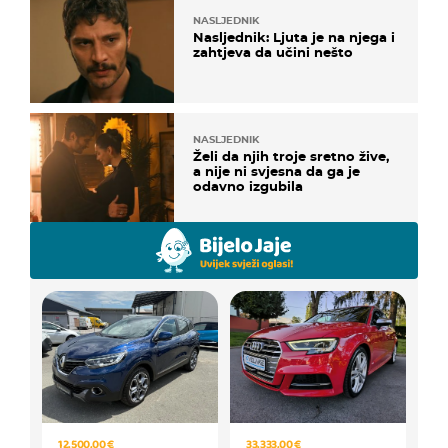
NASLJEDNIK
Nasljednik: Ljuta je na njega i
zahtjeva da učini nešto
NASLJEDNIK
Želi da njih troje sretno žive,
a nije ni svjesna da ga je
odavno izgubila
12.500,00 €
33.333,00 €