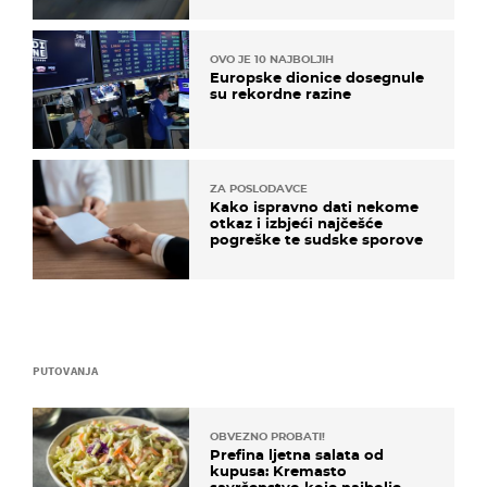
OVO JE 10 NAJBOLJIH
Europske dionice dosegnule
su rekordne razine
ZA POSLODAVCE
Kako ispravno dati nekome
otkaz i izbjeći najčešće
pogreške te sudske sporove
PUTOVANJA
OBVEZNO PROBATI!
Prefina ljetna salata od
kupusa: Kremasto
savršenstvo koje najbolje