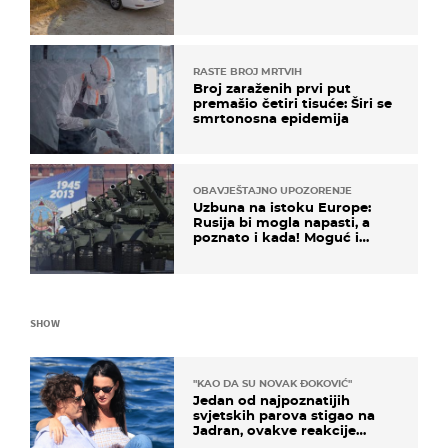
RASTE BROJ MRTVIH
Broj zaraženih prvi put
premašio četiri tisuće: Širi se
smrtonosna epidemija
OBAVJEŠTAJNO UPOZORENJE
Uzbuna na istoku Europe:
Rusija bi mogla napasti, a
poznato i kada! Moguć i
kopneni upad u članicu
NATO-a
SHOW
"KAO DA SU NOVAK ĐOKOVIĆ"
Jedan od najpoznatijih
svjetskih parova stigao na
Jadran, ovakve reakcije
vjerojatno nisu očekivali