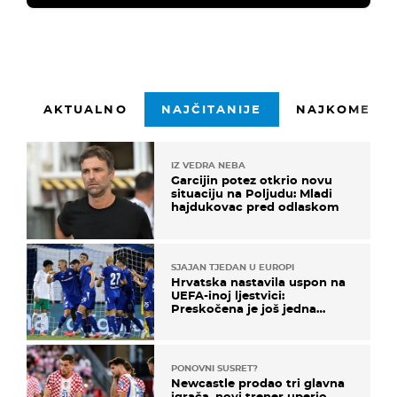
AKTUALNO
NAJČITANIJE
NAJKOMENTI
IZ VEDRA NEBA
Garcijin potez otkrio novu
situaciju na Poljudu: Mladi
hajdukovac pred odlaskom
SJAJAN TJEDAN U EUROPI
Hrvatska nastavila uspon na
UEFA-inoj ljestvici:
Preskočena je još jedna
država
PONOVNI SUSRET?
Newcastle prodao tri glavna
igrača, novi trener uperio