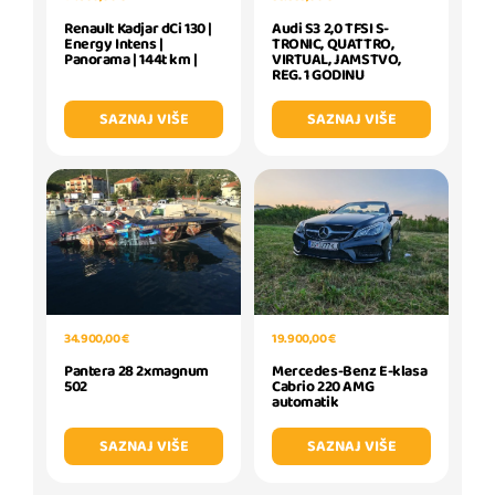
Renault Kadjar dCi 130 |
Audi S3 2,0 TFSI S-
Energy Intens |
TRONIC, QUATTRO,
Panorama | 144t km |
VIRTUAL, JAMSTVO,
REG. 1 GODINU
SAZNAJ VIŠE
SAZNAJ VIŠE
34.900,00 €
19.900,00 €
Pantera 28 2xmagnum
Mercedes-Benz E-klasa
502
Cabrio 220 AMG
automatik
SAZNAJ VIŠE
SAZNAJ VIŠE