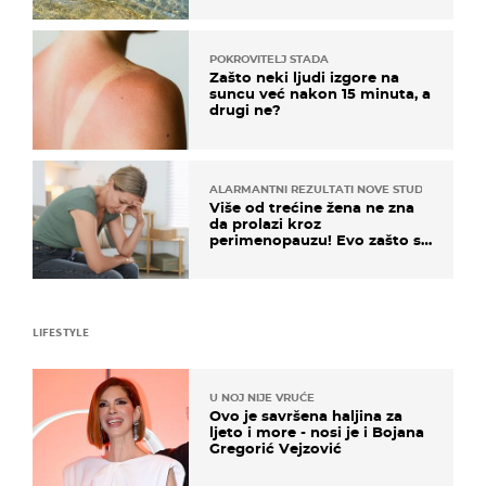
POKROVITELJ STADA
Zašto neki ljudi izgore na
suncu već nakon 15 minuta, a
drugi ne?
ALARMANTNI REZULTATI NOVE STUDIJE
Više od trećine žena ne zna
da prolazi kroz
perimenopauzu! Evo zašto su
simptomi toliko zbunjujući
LIFESTYLE
U NOJ NIJE VRUĆE
Ovo je savršena haljina za
ljeto i more - nosi je i Bojana
Gregorić Vejzović