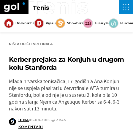
Tenis
Tenis
Dnevnik.hr
Vijesti
Showbizz
Lifestyle
Putova
NIŠTA OD ČETVRTFINALA
Kerber prejaka za Konjuh u drugom
kolu Stanforda
Mlada hrvatska tenisačica, 17-godišnja Ana Konjuh
nije se uspjela plasirati u četvrtfinale WTA turnira u
Stanfordu, bolja od nje je u susretu 2. kola bila 10
godina starija Njemica Angelique Kerber sa 6-4, 6-3
nakon sat i 13 minuta.
HINA
06.08.2015 @ 21:45
KOMENTARI