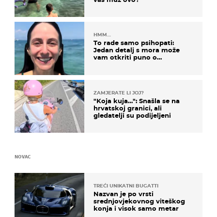
HMM…
To rade samo psihopati:
Jedan detalj s mora može
vam otkriti puno o
prijateljima
ZAMJERATE LI JOJ?
"Koja kuja…": Snašla se na
hrvatskoj granici, ali
gledatelji su podijeljeni
NOVAC
TREĆI UNIKATNI BUGATTI
Nazvan je po vrsti
srednjovjekovnog viteškog
konja i visok samo metar