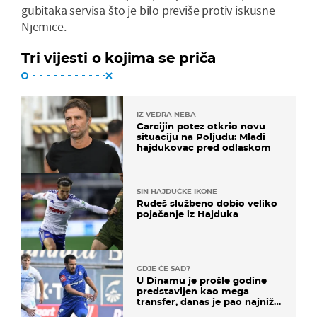
gubitaka servisa što je bilo previše protiv iskusne
Njemice.
Tri vijesti o kojima se priča
IZ VEDRA NEBA
Garcijin potez otkrio novu
situaciju na Poljudu: Mladi
hajdukovac pred odlaskom
SIN HAJDUČKE IKONE
Rudeš službeno dobio veliko
pojačanje iz Hajduka
GDJE ĆE SAD?
U Dinamu je prošle godine
predstavljen kao mega
transfer, danas je pao najniže
u karijeri