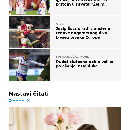
prstom u Hrvata: "Želim
njega!"
OPA!
Josip Šutalo radi transfer u
redove nogometnog diva i
bivšeg prvaka Europe
SIN HAJDUČKE IKONE
Rudeš službeno dobio veliko
pojačanje iz Hajduka
Nastavi čitati