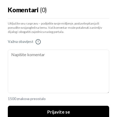
Komentari
(0)
Uključite se u raspravu – podijelite svoje mišljenje, postavite pitanja ili
ponudite svoj pogled na temu. Vaš komentar može potaknuti zanimljiv
dijalog i obogatiti zajednicu našeg portala.
Važna obavijest
!
1500 znakova preostalo
Prijavite se