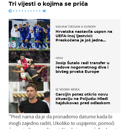
Tri vijesti o kojima se priča
SJAJAN TJEDAN U EUROPI
Hrvatska nastavila uspon na
UEFA-inoj ljestvici:
Preskočena je još jedna
država
OPA!
Josip Šutalo radi transfer u
redove nogometnog diva i
bivšeg prvaka Europe
IZ VEDRA NEBA
Garcijin potez otkrio novu
situaciju na Poljudu: Mladi
hajdukovac pred odlaskom
''Pred nama da je da pronađemo datume kada bi
mogli zajedno raditi. Ukoliko to uspijemo, pomoći