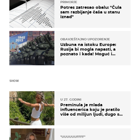
PRIMORJE
Potres zatresao obalu: "Čula
sam razbijanje čaša u stanu
iznad"
OBAVJEŠTAJNO UPOZORENJE
Uzbuna na istoku Europe:
Rusija bi mogla napasti, a
poznato i kada! Moguć i
kopneni upad u članicu
NATO-a
SHOW
U 27. GODINI
Preminula je mlada
influencerica koju je pratilo
više od milijun ljudi, dugo se
borila s opakom bolešću
"UUUUUUFFFF"