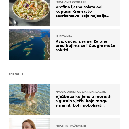
OBVEZNO PROBATI!
Prefina ljetna salata od
kupusa: Kremasto
savršenstvo koje najbolje
paše uz pečeno meso
15 PITANJA
Kviz općeg znanja: Za one
pred kojima se i Google može
sakriti
ZDRAVLJE
NAJSIGURNIJI OBLIK REKREACIJE
Vježbe za koljeno u moru: 5
sigurnih vježbi koje mogu
smanjiti bol i poboljšati
pokretljivost
NOVO ISTRAŽIVANJE