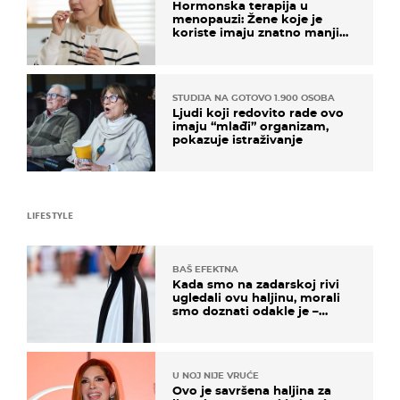
Hormonska terapija u
menopauzi: Žene koje je
koriste imaju znatno manji
rizik od ovoga
STUDIJA NA GOTOVO 1.900 OSOBA
Ljudi koji redovito rade ovo
imaju “mlađi” organizam,
pokazuje istraživanje
LIFESTYLE
BAŠ EFEKTNA
Kada smo na zadarskoj rivi
ugledali ovu haljinu, morali
smo doznati odakle je –
košta samo 18 eura
U NOJ NIJE VRUĆE
Ovo je savršena haljina za