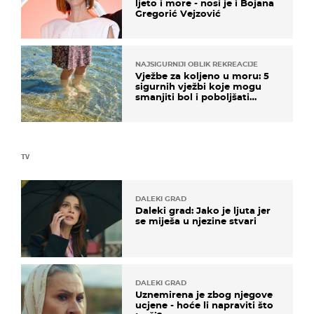
ljeto i more - nosi je i Bojana
Gregorić Vejzović
NAJSIGURNIJI OBLIK REKREACIJE
Vježbe za koljeno u moru: 5
sigurnih vježbi koje mogu
smanjiti bol i poboljšati
pokretljivost
TV
DALEKI GRAD
Daleki grad: Jako je ljuta jer
se miješa u njezine stvari
DALEKI GRAD
Uznemirena je zbog njegove
ucjene - hoće li napraviti što