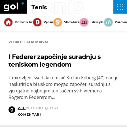
Tenis
Tenis
Dnevnik.hr
Vijesti
Showbizz
Lifestyle
Putova
VELIKI BECKEROV RIVAL
I Federer započinje suradnju s
teniskom legendom
Umirovljeni švedski tenisač Stefan Edberg (47) dao je
naslutiti da bi uskoro mogao započeti suradnju s
vjerojatno najboljim tenisačem svih vremena –
Rogerom Federerom...
V.H.
19.12.2013 @ 17:21
KOMENTARI