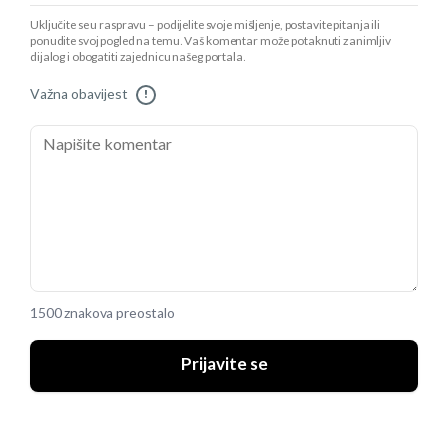
Uključite se u raspravu – podijelite svoje mišljenje, postavite pitanja ili
ponudite svoj pogled na temu. Vaš komentar može potaknuti zanimljiv
dijalog i obogatiti zajednicu našeg portala.
Važna obavijest
!
1500 znakova preostalo
Prijavite se