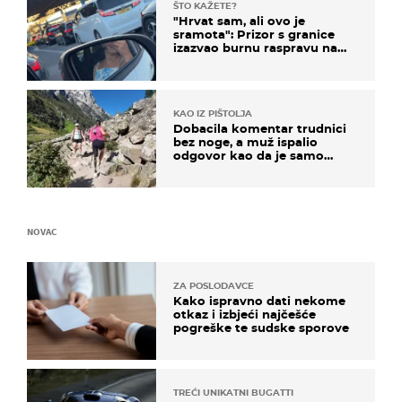
ŠTO KAŽETE?
"Hrvat sam, ali ovo je
sramota": Prizor s granice
izazvao burnu raspravu na
društvenim mrežama
KAO IZ PIŠTOLJA
Dobacila komentar trudnici
bez noge, a muž ispalio
odgovor kao da je samo
čekao…
NOVAC
ZA POSLODAVCE
Kako ispravno dati nekome
otkaz i izbjeći najčešće
pogreške te sudske sporove
TREĆI UNIKATNI BUGATTI