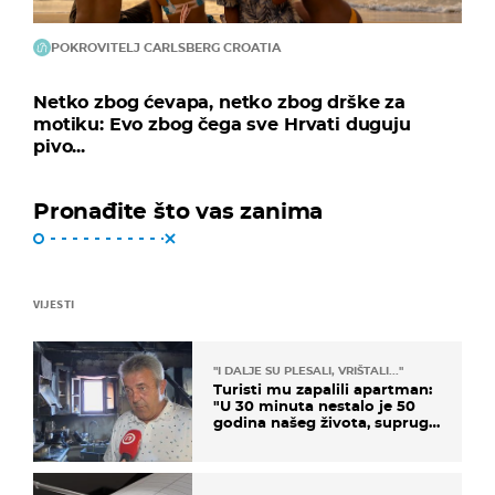
POKROVITELJ CARLSBERG CROATIA
Netko zbog ćevapa, netko zbog drške za
motiku: Evo zbog čega sve Hrvati duguju
pivo...
Pronađite što vas zanima
VIJESTI
"I DALJE SU PLESALI, VRIŠTALI..."
Turisti mu zapalili apartman:
"U 30 minuta nestalo je 50
godina našeg života, supruga
i ja ne možemo oka sklopiti"