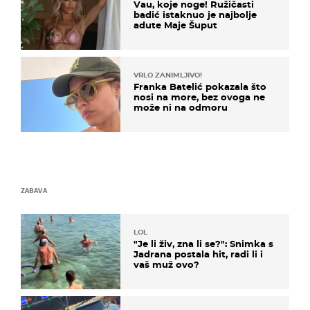
Vau, koje noge! Ružičasti
badić istaknuo je najbolje
adute Maje Šuput
VRLO ZANIMLJIVO!
Franka Batelić pokazala što
nosi na more, bez ovoga ne
može ni na odmoru
ZABAVA
LOL
"Je li živ, zna li se?": Snimka s
Jadrana postala hit, radi li i
vaš muž ovo?