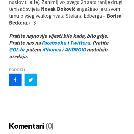
naslov (Halle). Zanimljivo, svega 24 sata ranije drugi
tenisač svijeta
Novak Đoković
angažirao je u svom
timu bivšeg velikog rivala Stefana Edberga –
Borisa
Beckera
. (TS)
Pratite najnovije vijesti bilo kada, bilo gdje.
Pratite nas na
Facebooku
i
Twitteru
. Pratite
GOL.hr
putem
iPhonea
i
ANDROID
mobilnih
uređaja.
PODIJELI
Komentari
(0)