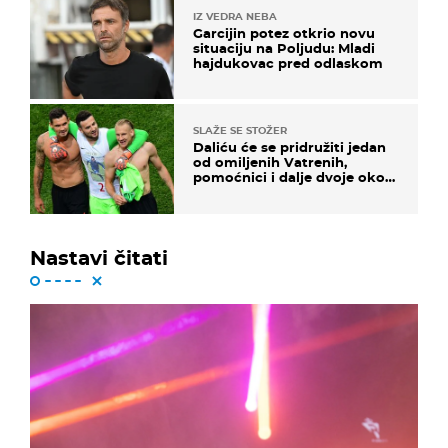
IZ VEDRA NEBA
Garcijin potez otkrio novu
situaciju na Poljudu: Mladi
hajdukovac pred odlaskom
SLAŽE SE STOŽER
Daliću će se pridružiti jedan
od omiljenih Vatrenih,
pomoćnici i dalje dvoje oko
ponude
Nastavi čitati