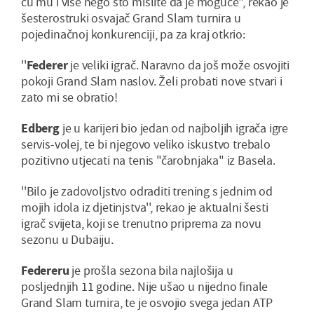
ću mu i više nego što mislite da je moguće'', rekao je
šesterostruki osvajač Grand Slam turnira u
pojedinačnoj konkurenciji, pa za kraj otkrio:
''
Federer
je veliki igrač. Naravno da još može osvojiti
pokoji Grand Slam naslov. Želi probati nove stvari i
zato mi se obratio!
Edberg
je u karijeri bio jedan od najboljih igrača igre
servis-volej, te bi njegovo veliko iskustvo trebalo
pozitivno utjecati na tenis "čarobnjaka" iz Basela.
''Bilo je zadovoljstvo odraditi trening s jednim od
mojih idola iz djetinjstva'', rekao je aktualni šesti
igrač svijeta, koji se trenutno priprema za novu
sezonu u Dubaiju.
Federeru
je prošla sezona bila najlošija u
posljednjih 11 godine. Nije ušao u nijedno finale
Grand Slam turnira, te je osvojio svega jedan ATP