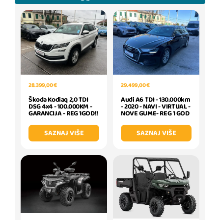
28.399,00 €
29.499,00 €
Škoda Kodiaq 2,0 TDI
Audi A6 TDI - 130.000km
DSG 4x4 - 100.000KM -
- 2020 - NAVI - VIRTUAL -
GARANCIJA - REG 1GOD!!
NOVE GUME- REG 1 GOD
SAZNAJ VIŠE
SAZNAJ VIŠE