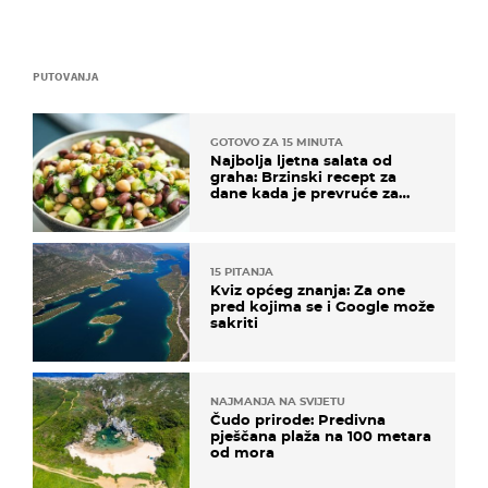
PUTOVANJA
GOTOVO ZA 15 MINUTA
Najbolja ljetna salata od
graha: Brzinski recept za
dane kada je prevruće za
kuhanje
15 PITANJA
Kviz općeg znanja: Za one
pred kojima se i Google može
sakriti
NAJMANJA NA SVIJETU
Čudo prirode: Predivna
pješčana plaža na 100 metara
od mora