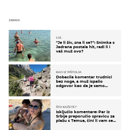
ZABAVA
LOL
"Je li živ, zna li se?": Snimka s
Jadrana postala hit, radi li i
vaš muž ovo?
KAO IZ PIŠTOLJA
Dobacila komentar trudnici
bez noge, a muž ispalio
odgovor kao da je samo
čekao…
ŠTO KAŽETE?
Isključio komentare: Par iz
Srbije preporučio spravicu za
plažu s Temua, čini li vam se
ovo sigurnim?