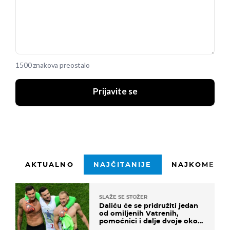
1500 znakova preostalo
Prijavite se
AKTUALNO
NAJČITANIJE
NAJKOMENTI
SLAŽE SE STOŽER
Daliću će se pridružiti jedan
od omiljenih Vatrenih,
pomoćnici i dalje dvoje oko
ponude