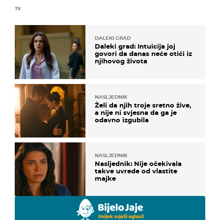
TV
DALEKI GRAD
Daleki grad: Intuicija joj
govori da danas neće otići iz
njihovog života
NASLJEDNIK
Želi da njih troje sretno žive,
a nije ni svjesna da ga je
odavno izgubila
NASLJEDNIK
Nasljednik: Nije očekivala
takve uvrede od vlastite
majke