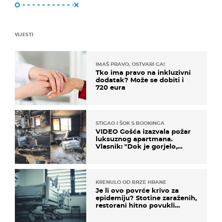
VIJESTI
IMAŠ PRAVO, OSTVARI GA!
Tko ima pravo na inkluzivni
dodatak? Može se dobiti i
720 eura
STIGAO I ŠOK S BOOKINGA
VIDEO Gošća izazvala požar
luksuznog apartmana.
Vlasnik: "Dok je gorjelo,
smijali su se, pili i pokazivali
mi srednji prst"
KRENULO OD BRZE HRANE
Je li ovo povrće krivo za
epidemiju? Stotine zaraženih,
restorani hitno povukli
proizvod