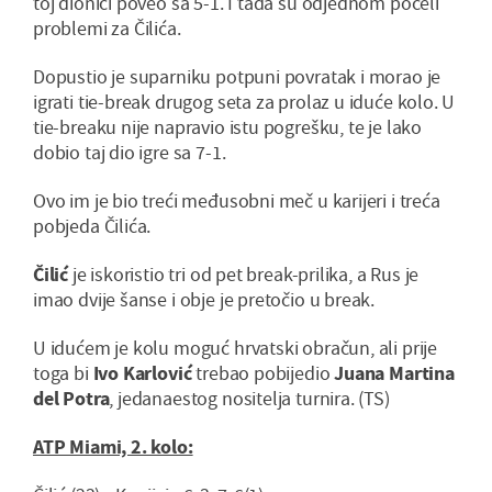
toj dionici poveo sa 5-1. I tada su odjednom počeli
problemi za Čilića.
Dopustio je suparniku potpuni povratak i morao je
igrati tie-break drugog seta za prolaz u iduće kolo. U
tie-breaku nije napravio istu pogrešku, te je lako
dobio taj dio igre sa 7-1.
Ovo im je bio treći međusobni meč u karijeri i treća
pobjeda Čilića.
Čilić
je iskoristio tri od pet break-prilika, a Rus je
imao dvije šanse i obje je pretočio u break.
U idućem je kolu moguć hrvatski obračun, ali prije
toga bi
Ivo Karlović
trebao pobijedio
Juana Martina
del Potra
, jedanaestog nositelja turnira. (TS)
ATP Miami, 2. kolo: