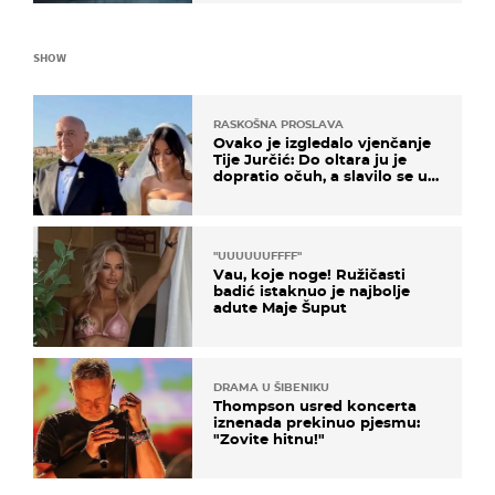
SHOW
RASKOŠNA PROSLAVA
Ovako je izgledalo vjenčanje
Tije Jurčić: Do oltara ju je
dopratio očuh, a slavilo se uz
Olivera i Rozgu
"UUUUUUFFFF"
Vau, koje noge! Ružičasti
badić istaknuo je najbolje
adute Maje Šuput
DRAMA U ŠIBENIKU
Thompson usred koncerta
iznenada prekinuo pjesmu:
"Zovite hitnu!"