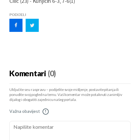
Čilić (23) - Kunjicin 6-3, 7-6(1)
PODIJELI
Komentari
(0)
Uključite se u raspravu – podijelite svoje mišljenje, postavite pitanja ili
ponudite svoj pogled na temu. Vaš komentar može potaknuti zanimljiv
dijalog i obogatiti zajednicu našeg portala.
Važna obavijest
!