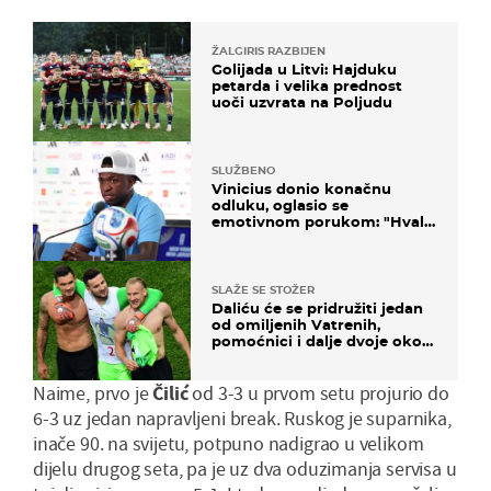
ŽALGIRIS RAZBIJEN
Golijada u Litvi: Hajduku
petarda i velika prednost
uoči uzvrata na Poljudu
SLUŽBENO
Vinicius donio konačnu
odluku, oglasio se
emotivnom porukom: "Hvala
vam svima"
SLAŽE SE STOŽER
Daliću će se pridružiti jedan
od omiljenih Vatrenih,
pomoćnici i dalje dvoje oko
ponude
Naime, prvo je
Čilić
od 3-3 u prvom setu projurio do
6-3 uz jedan napravljeni break. Ruskog je suparnika,
inače 90. na svijetu, potpuno nadigrao u velikom
dijelu drugog seta, pa je uz dva oduzimanja servisa u