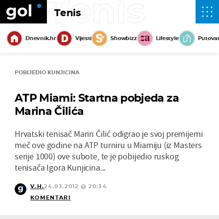
Tenis
Tenis
Dnevnik.hr
Vijesti
Showbizz
Lifestyle
Putova
POBIJEDIO KUNJICINA
ATP Miami: Startna pobjeda za
Marina Čilića
Hrvatski tenisač Marin Čilić odigrao je svoj premijerni
meč ove godine na ATP turniru u Miamiju (iz Masters
serije 1000) ove subote, te je pobijedio ruskog
tenisača Igora Kunjicina...
V.H.
24.03.2012 @ 20:34
KOMENTARI