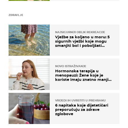
ZDRAVLJE
NAJSIGURNIJI OBLIK REKREACIJE
Vježbe za koljeno u moru: 5
sigurnih vježbi koje mogu
smanjiti bol i poboljšati
pokretljivost
NOVO ISTRAŽIVANJE
Hormonska terapija u
menopauzi: Žene koje je
koriste imaju znatno manji
rizik od ovoga
VRIJEDI IH UVRSTITI U PREHRANU
6 napitaka koje dijetetičari
preporučuju za zdrave
zglobove