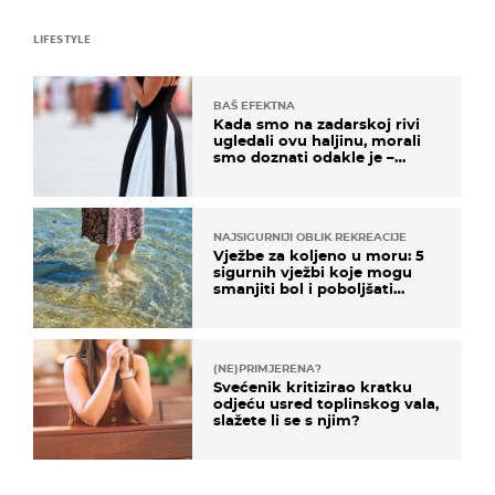
LIFESTYLE
BAŠ EFEKTNA
Kada smo na zadarskoj rivi
ugledali ovu haljinu, morali
smo doznati odakle je –
košta samo 18 eura
NAJSIGURNIJI OBLIK REKREACIJE
Vježbe za koljeno u moru: 5
sigurnih vježbi koje mogu
smanjiti bol i poboljšati
pokretljivost
(NE)PRIMJERENA?
Svećenik kritizirao kratku
odjeću usred toplinskog vala,
slažete li se s njim?