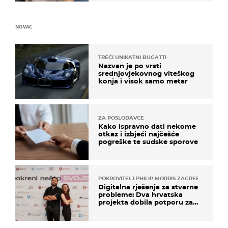
NOVAC
TREĆI UNIKATNI BUGATTI
Nazvan je po vrsti
srednjovjekovnog viteškog
konja i visok samo metar
ZA POSLODAVCE
Kako ispravno dati nekome
otkaz i izbjeći najčešće
pogreške te sudske sporove
POKROVITELJ PHILIP MORRIS ZAGREB
Digitalna rješenja za stvarne
probleme: Dva hrvatska
projekta dobila potporu za
razvoj