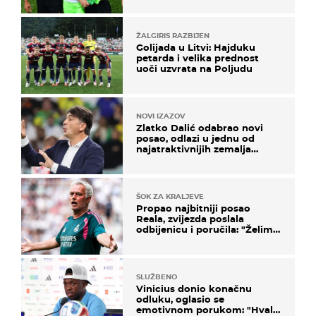
ŽALGIRIS RAZBIJEN
Golijada u Litvi: Hajduku
petarda i velika prednost
uoči uzvrata na Poljudu
NOVI IZAZOV
Zlatko Dalić odabrao novi
posao, odlazi u jednu od
najatraktivnijih zemalja
svijeta
ŠOK ZA KRALJEVE
Propao najbitniji posao
Reala, zvijezda poslala
odbijenicu i poručila: "Želim
u Barcelonu"
SLUŽBENO
Vinicius donio konačnu
odluku, oglasio se
emotivnom porukom: "Hvala