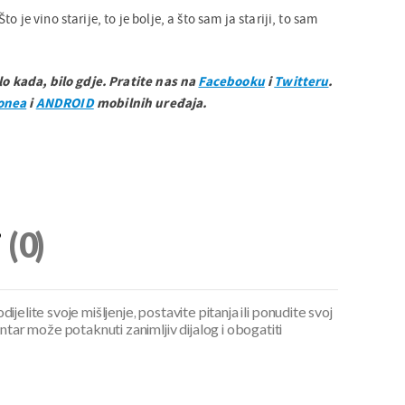
o je vino starije, to je bolje, a što sam ja stariji, to sam
ilo kada, bilo gdje. Pratite nas na
Facebooku
i
Twitteru
.
onea
i
ANDROID
mobilnih uređaja.
i
(0)
ijelite svoje mišljenje, postavite pitanja ili ponudite svoj
ar može potaknuti zanimljiv dijalog i obogatiti