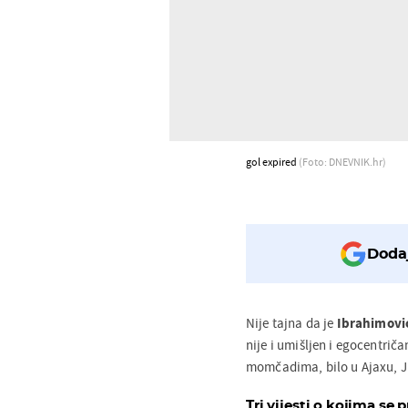
gol expired
(Foto: DNEVNIK.hr)
Dodaj
Nije tajna da je
Ibrahimovi
nije i umišljen i egocentriča
momčadima, bilo u Ajaxu, Ju
Tri vijesti o kojima se p