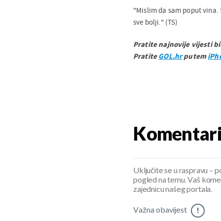
"Mislim da sam poput vina. Št
sve bolji." (TS)
Pratite najnovije vijesti b
Pratite
GOL.hr
putem
iPh
Komentar
Uključite se u raspravu – pod
pogled na temu. Vaš koment
zajednicu našeg portala.
Važna obavijest
!