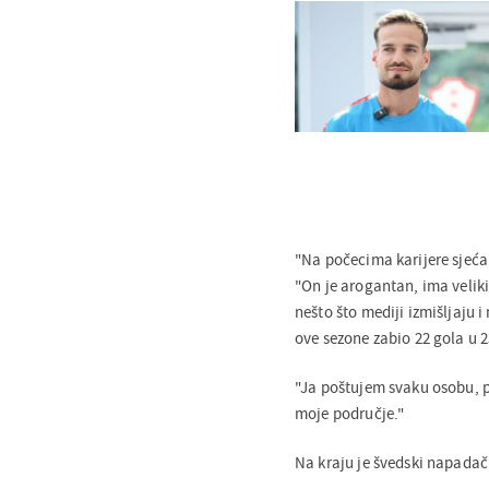
"Na počecima karijere sjećam
"On je arogantan, ima veliki 
nešto što mediji izmišljaju i
ove sezone zabio 22 gola u 2
"Ja poštujem svaku osobu, p
moje područje."
Na kraju je švedski napadač