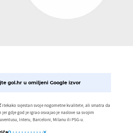
te gol.hr u omiljeni Google izvor
ć
itekako svjestan svoje nogometne kvalitete, ali smatra da
n jer gdje god je igrao osvajao je naslove sa svojim
ventusu, Interu, Barceloni, Milanu ili PSG-u.
riča