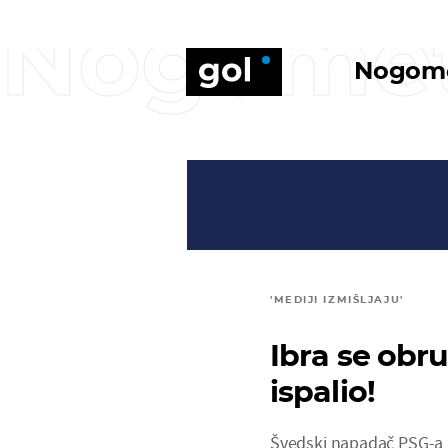
Nogome
Nogom
'MEDIJI IZMIŠLJAJU'
Ibra se obru
ispalio!
Švedski napadač PSG-a Z