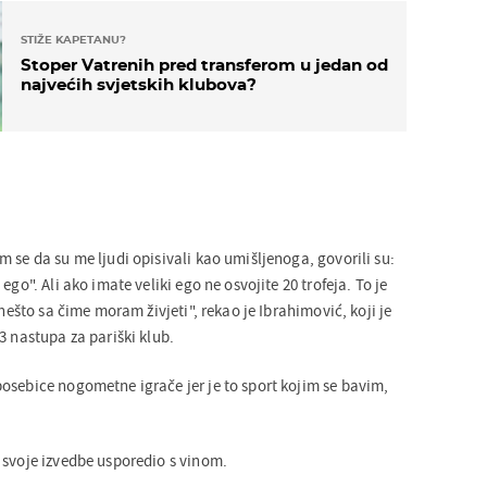
STIŽE KAPETANU?
Stoper Vatrenih pred transferom u jedan od
najvećih svjetskih klubova?
 se da su me ljudi opisivali kao umišljenoga, govorili su:
ego". Ali ako imate veliki ego ne osvojite 20 trofeja. To je
 nešto sa čime moram živjeti", rekao je Ibrahimović, koji je
3 nastupa za pariški klub.
osebice nogometne igrače jer je to sport kojim se bavim,
 svoje izvedbe usporedio s vinom.