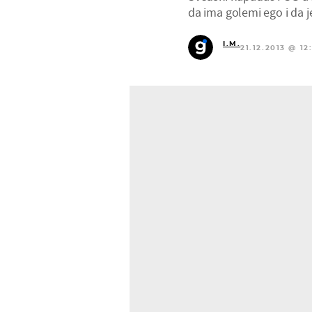
da ima golemi ego i da je
I.M.
21.12.2013 @ 12