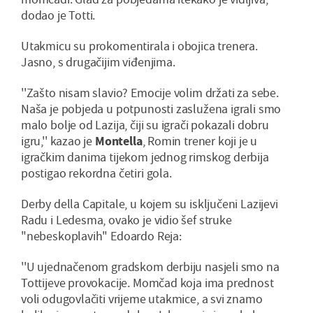
dodao je Totti.
Utakmicu su prokomentirala i obojica trenera.
Jasno, s drugačijim viđenjima.
''Zašto nisam slavio? Emocije volim držati za sebe.
Naša je pobjeda u potpunosti zaslužena igrali smo
malo bolje od Lazija, čiji su igrači pokazali dobru
igru,'' kazao je
Montella
, Romin trener koji je u
igračkim danima tijekom jednog rimskog derbija
postigao rekordna četiri gola.
Derby della Capitale, u kojem su isključeni Lazijevi
Radu i Ledesma, ovako je vidio šef struke
"nebeskoplavih" Edoardo Reja:
''U ujednačenom gradskom derbiju nasjeli smo na
Tottijeve provokacije. Momčad koja ima prednost
voli odugovlačiti vrijeme utakmice, a svi znamo