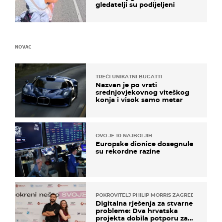
gledatelji su podijeljeni
NOVAC
TREĆI UNIKATNI BUGATTI
Nazvan je po vrsti
srednjovjekovnog viteškog
konja i visok samo metar
OVO JE 10 NAJBOLJIH
Europske dionice dosegnule
su rekordne razine
POKROVITELJ PHILIP MORRIS ZAGREB
Digitalna rješenja za stvarne
probleme: Dva hrvatska
projekta dobila potporu za