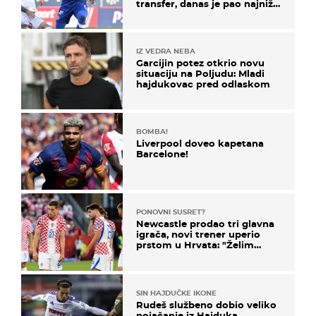
transfer, danas je pao najniže
u karijeri
IZ VEDRA NEBA
Garcijin potez otkrio novu
situaciju na Poljudu: Mladi
hajdukovac pred odlaskom
BOMBA!
Liverpool doveo kapetana
Barcelone!
PONOVNI SUSRET?
Newcastle prodao tri glavna
igrača, novi trener uperio
prstom u Hrvata: "Želim
njega!"
SIN HAJDUČKE IKONE
Rudeš službeno dobio veliko
pojačanje iz Hajduka