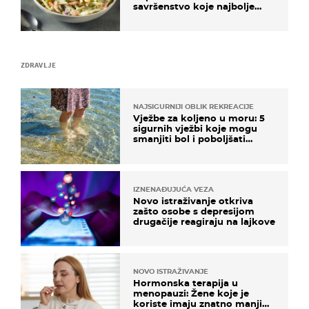
savršenstvo koje najbolje
paše uz pečeno meso
ZDRAVLJE
NAJSIGURNIJI OBLIK REKREACIJE
Vježbe za koljeno u moru: 5
sigurnih vježbi koje mogu
smanjiti bol i poboljšati
pokretljivost
IZNENAĐUJUĆA VEZA
Novo istraživanje otkriva
zašto osobe s depresijom
drugačije reagiraju na lajkove
NOVO ISTRAŽIVANJE
Hormonska terapija u
menopauzi: Žene koje je
koriste imaju znatno manji