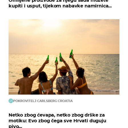
Omiljene proizvode za njegu sada možete
kupiti i usput, tijekom nabavke namirnica...
POKROVITELJ CARLSBERG CROATIA
Netko zbog ćevapa, netko zbog drške za
motiku: Evo zbog čega sve Hrvati duguju
pivo...