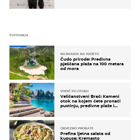
razvoj
PUTOVANJA
NAJMANJA NA SVIJETU
Čudo prirode: Predivna
pješčana plaža na 100 metara
od mora
VODIČ PO OTOKU
Veličanstveni Brač: Kameni
otok na kojem ćete pronaći
pustinju, predivne plaže i
uzbudljivu hranu
OBVEZNO PROBATI!
Prefina ljetna salata od
kupusa: Kremasto