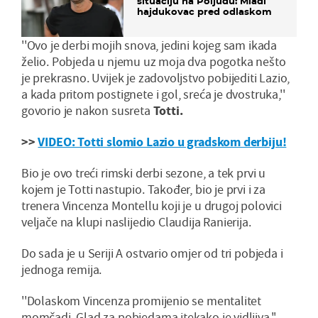
situaciju na Poljudu: Mladi
hajdukovac pred odlaskom
''Ovo je derbi mojih snova, jedini kojeg sam ikada
želio. Pobjeda u njemu uz moja dva pogotka nešto
je prekrasno. Uvijek je zadovoljstvo pobijediti Lazio,
a kada pritom postignete i gol, sreća je dvostruka,''
govorio je nakon susreta
Totti.
>>
VIDEO: Totti slomio Lazio u gradskom derbiju!
Bio je ovo treći rimski derbi sezone, a tek prvi u
kojem je Totti nastupio. Također, bio je prvi i za
trenera Vincenza Montellu koji je u drugoj polovici
veljače na klupi naslijedio Claudija Ranierija.
Do sada je u Seriji A ostvario omjer od tri pobjeda i
jednoga remija.
''Dolaskom Vincenza promijenio se mentalitet
momčadi. Glad za pobjedama itekako je vidljiva,''