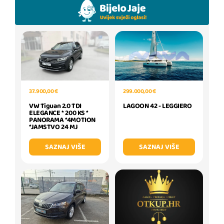
299.000,00 €
37.900,00 €
LAGOON 42 - LEGGIERO
VW Tiguan 2.0 TDI
ELEGANCE * 200 KS *
PANORAMA *4MOTION
*JAMSTVO 24 MJ
SAZNAJ VIŠE
SAZNAJ VIŠE