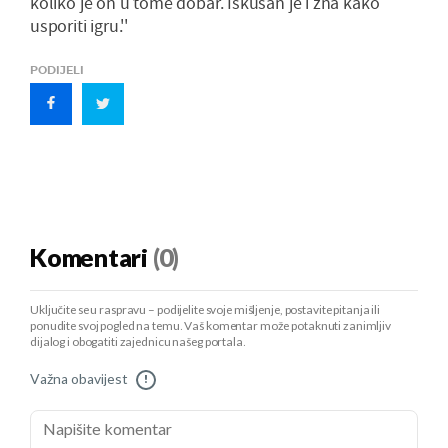
koliko je on u tome dobar. Iskusan je i zna kako
usporiti igru.''
PODIJELI
Komentari
(0)
Uključite se u raspravu – podijelite svoje mišljenje, postavite pitanja ili
ponudite svoj pogled na temu. Vaš komentar može potaknuti zanimljiv
dijalog i obogatiti zajednicu našeg portala.
Važna obavijest
!