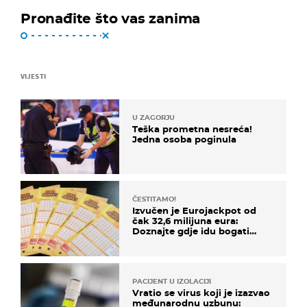
Pronađite što vas zanima
VIJESTI
U ZAGORJU
Teška prometna nesreća!
Jedna osoba poginula
ČESTITAMO!
Izvučen je Eurojackpot od
čak 32,6 milijuna eura:
Doznajte gdje idu bogati
dobitci u Hrvatskoj
PACIJENT U IZOLACIJI
Vratio se virus koji je izazvao
međunarodnu uzbunu: