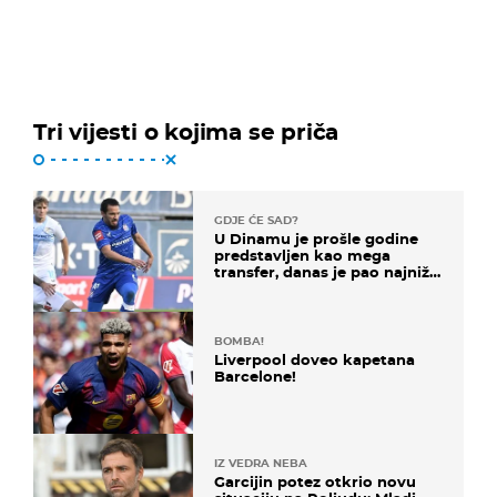
Tri vijesti o kojima se priča
GDJE ĆE SAD?
U Dinamu je prošle godine
predstavljen kao mega
transfer, danas je pao najniže
u karijeri
BOMBA!
Liverpool doveo kapetana
Barcelone!
IZ VEDRA NEBA
Garcijin potez otkrio novu