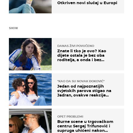
Otkriven novi slučaj u Europi
SHOW
DANAS ŽIVI POVUČENO
Znate li tko je ovo? Kao
dijete ostala je bez oba
roditelja, a onda i bez
milijuna koje je trebala
naslijediti
"KAO DA SU NOVAK ĐOKOVIĆ"
Jedan od najpoznatijih
svjetskih parova stigao na
Jadran, ovakve reakcije
vjerojatno nisu očekivali
OPET PROBLEMI
Burne scene u trgovačkom
centru: Sergej Trifunović i
supruga uhićeni nakon