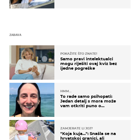
svađe!
ZABAVA
POKAŽITE ŠTO ZNATE!
Samo pravi intelektualci
mogu riješiti ovaj kviz bez
ijedne pogreške
HMM…
To rade samo psihopati:
Jedan detalj s mora može
vam otkriti puno o
prijateljima
ZAMJERATE LI JOJ?
"Koja kuja…": Snašla se na
hrvatskoj granici, ali