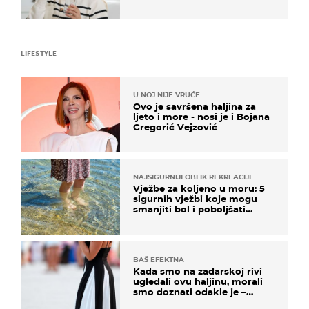
rizik od ovoga
LIFESTYLE
U NOJ NIJE VRUĆE
Ovo je savršena haljina za
ljeto i more - nosi je i Bojana
Gregorić Vejzović
NAJSIGURNIJI OBLIK REKREACIJE
Vježbe za koljeno u moru: 5
sigurnih vježbi koje mogu
smanjiti bol i poboljšati
pokretljivost
BAŠ EFEKTNA
Kada smo na zadarskoj rivi
ugledali ovu haljinu, morali
smo doznati odakle je –
košta samo 18 eura