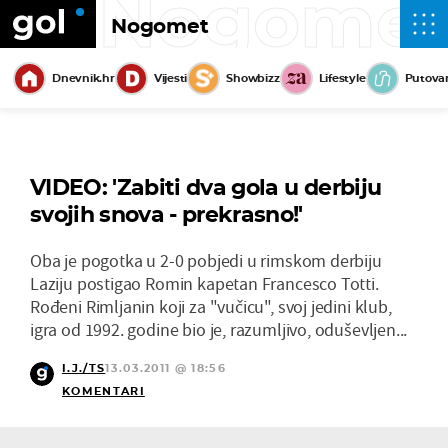
Nogome
Nogomet
Dnevnik.hr
Vijesti
Showbizz
Lifestyle
Putova
VIDEO: 'Zabiti dva gola u derbiju
svojih snova - prekrasno!'
Oba je pogotka u 2-0 pobjedi u rimskom derbiju
Laziju postigao Romin kapetan Francesco Totti.
Rođeni Rimljanin koji za "vučicu", svoj jedini klub,
igra od 1992. godine bio je, razumljivo, oduševljen...
I.J./TS
13.03.2011 @ 18:56
KOMENTARI