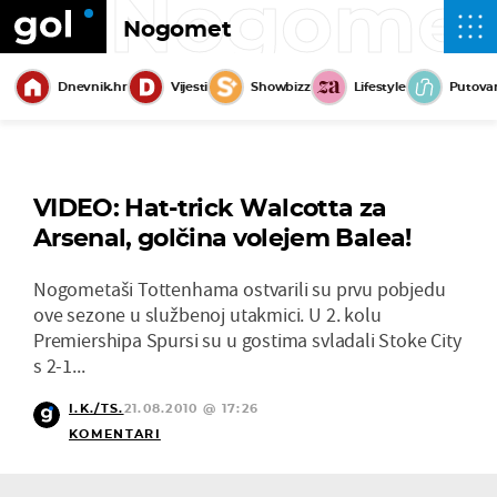
Nogome
Nogomet
Dnevnik.hr
Vijesti
Showbizz
Lifestyle
Putova
VIDEO: Hat-trick Walcotta za
Arsenal, golčina volejem Balea!
Nogometaši Tottenhama ostvarili su prvu pobjedu
ove sezone u službenoj utakmici. U 2. kolu
Premiershipa Spursi su u gostima svladali Stoke City
s 2-1...
I.K./TS.
21.08.2010 @ 17:26
KOMENTARI