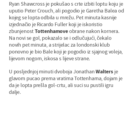
Ryan Shawcross je pokušao s crte izbiti loptu koju je
uputio Peter Crouch, ali pogodio je Garetha Balea od
kojeg se lopta odbila u mrežu. Pet minuta kasnije
izjednačio je Ricardo Fuller koji je iskoristio
zbunjenost
Tottenhamove
obrane nakon kornera.
Na novi se gol, pokazalo se i odlučujući, čekalo
novih pet minuta, a strijelac za londonski klub
ponovno je bio Bale koji je pogodio iz sjajnog voleja,
lijevom nogom, iskosa s lijeve strane.
U posljednjoj minuti dvoboja Jonathan
Walters
je
glavom pucao prema vratima Tottenhama, dojam je
da je lopta prešla gol-crtu, ali suci su pustili igru
dalje.