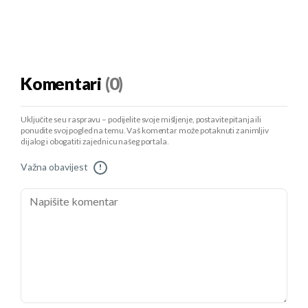
Komentari
(0)
Uključite se u raspravu – podijelite svoje mišljenje, postavite pitanja ili
ponudite svoj pogled na temu. Vaš komentar može potaknuti zanimljiv
dijalog i obogatiti zajednicu našeg portala.
Važna obavijest
!