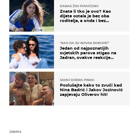
DANAS ŽIVI POVUČENO
Znate li tko je ovo? Kao
dijete ostala je bez oba
roditelja, a onda i bez
milijuna koje je trebala
naslijediti
"KAO DA SU NOVAK ĐOKOVIĆ"
Jedan od najpoznatijih
svjetskih parova stigao na
Jadran, ovakve reakcije
vjerojatno nisu očekivali
SAMO DOBRA PISMA
Poslušajte kako to zvuči kad
Nina Badrić i Jakov Jozinović
zapjevaju Oliverov hit!
ZABAVA