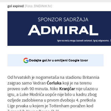
gol expired
(Foto: DNEVNIK.hr)
Dodajte gol.hr u omiljeni Google izvor
Od hrvatskih je nogometaša na stadionu Britannia
zaigrao samo Vedran
Ćorluka
koji je na terenu
proveo svih 90 minuta. Niko
Kranjčar
nije ulazio u
igru, a Luke Modrića uopće nije bilo u kadru zbog
ozljede zadobivena u prvom dvoboju 4. pretkola
Lige prvaka u kojem je Tottenham poražen kod