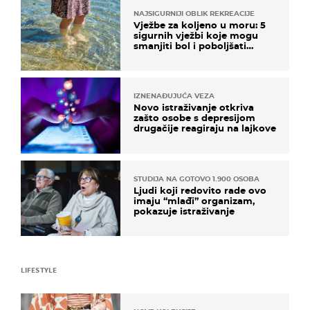
NAJSIGURNIJI OBLIK REKREACIJE
Vježbe za koljeno u moru: 5
sigurnih vježbi koje mogu
smanjiti bol i poboljšati
pokretljivost
IZNENAĐUJUĆA VEZA
Novo istraživanje otkriva
zašto osobe s depresijom
drugačije reagiraju na lajkove
STUDIJA NA GOTOVO 1.900 OSOBA
Ljudi koji redovito rade ovo
imaju “mlađi” organizam,
pokazuje istraživanje
LIFESTYLE