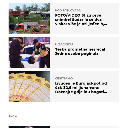
KOD BJELOVARA
FOTO/VIDEO Stižu prve
snimke! Sudarila se dva
vlaka: Više je ozlijeđenih,
hitne službe na terenu
U ZAGORJU
Teška prometna nesreća!
Jedna osoba poginula
ČESTITAMO!
Izvučen je Eurojackpot od
čak 32,6 milijuna eura:
Doznajte gdje idu bogati
dobitci u Hrvatskoj
SHOW