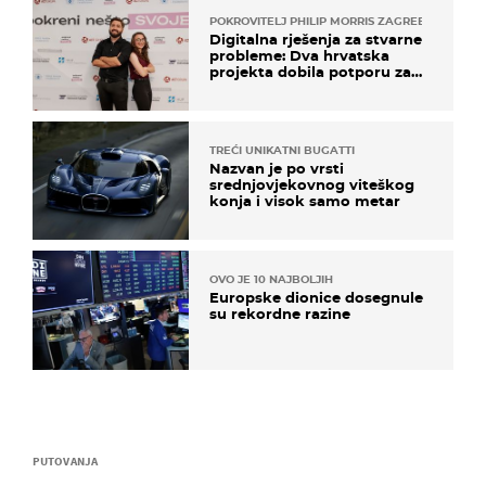
POKROVITELJ PHILIP MORRIS ZAGREB
Digitalna rješenja za stvarne
probleme: Dva hrvatska
projekta dobila potporu za
razvoj
TREĆI UNIKATNI BUGATTI
Nazvan je po vrsti
srednjovjekovnog viteškog
konja i visok samo metar
OVO JE 10 NAJBOLJIH
Europske dionice dosegnule
su rekordne razine
PUTOVANJA