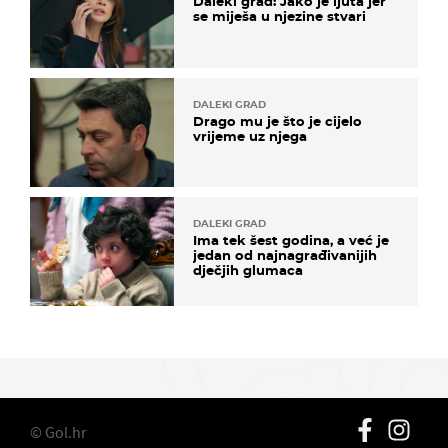
Daleki grad: Jako je ljuta jer
se miješa u njezine stvari
DALEKI GRAD
Drago mu je što je cijelo
vrijeme uz njega
DALEKI GRAD
Ima tek šest godina, a već je
jedan od najnagrađivanijih
dječjih glumaca
© Gol.hr