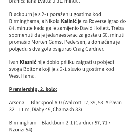
braniča Iana Evatta u 31. minuti.
Blackburn je s 2-1 poražen u gostima kod
Birminghama, a Nikola
Kalinić
je za Roverse igrao do
84. minute kada ga je zamijenio David Hoilett. Treba
spomenuti da je jedanaesterac za goste u 50. minuti
promašio Morten Gamst Pedersen, a domaćima je
pobjedu s dva gola osigurao Craig Gardner.
Ivan
Klasnić
nije dobio priliku zaigrati u pobjedi
svoga Boltona koji je s 3-1 slavio u gostima kod
West Hama.
Premiership, 2. kolo:
Arsenal – Blackpool 6-0 (Walcott 12, 39, 58, Aršavin
32 - 11 m, Diaby 49, Chamakh 83)
Birmingham – Blackburn 2-1 (Gardner 57, 71 /
Nzonzi 54)