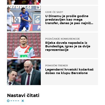
GDJE ĆE SAD?
U Dinamu je prošle godine
predstavljen kao mega
transfer, danas je pao najniže
u karijeri
POJAČANJE KONKURENCIJE
Rijeka dovela napadača iz
Bundeslige, igrao je za dvije
reprezentacije
POMOĆNI TRENER
Legendarni hrvatski košarkaš
došao na klupu Barcelone
Nastavi čitati