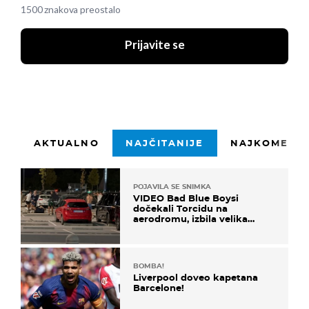
1500 znakova preostalo
Prijavite se
AKTUALNO
NAJČITANIJE
NAJKOMENTI
POJAVILA SE SNIMKA
VIDEO Bad Blue Boysi
dočekali Torcidu na
aerodromu, izbila velika
masovna tučnjava
BOMBA!
Liverpool doveo kapetana
Barcelone!