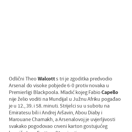
Odlični Theo
Walcott
s tri je zgoditka predvodio
Arsenal do visoke pobjede 6-0 protiv novaka u
Premierligi Blackpoola. Mladić kojeg Fabio
Capello
nije želio voditi na Mundijal u Južnu Afriku pogađao
je u 12., 39. i 58. minuti. Strijelci su u subotu na
Emiratesu bili i Andrej Aršavin, Abou Diaby i
Marouane Chamakh, a Arsenalovoj je uvjerljivosti
svakako pogodovao crveni karton gostujućeg