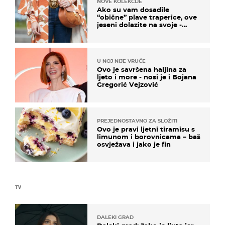
NOVE KOLEKCIJE
Ako su vam dosadile
“obične” plave traperice, ove
jeseni dolazite na svoje -
izdvajamo 15 hit modela
U NOJ NIJE VRUĆE
Ovo je savršena haljina za
ljeto i more - nosi je i Bojana
Gregorić Vejzović
PREJEDNOSTAVNO ZA SLOŽITI
Ovo je pravi ljetni tiramisu s
limunom i borovnicama – baš
osvježava i jako je fin
TV
DALEKI GRAD