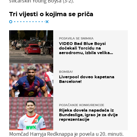
švicarskih Young Boysa (3-2).
Tri vijesti o kojima se priča
POJAVILA SE SNIMKA
VIDEO Bad Blue Boysi
dočekali Torcidu na
aerodromu, izbila velika
masovna tučnjava
BOMBA!
Liverpool doveo kapetana
Barcelone!
POJAČANJE KONKURENCIJE
Rijeka dovela napadača iz
Bundeslige, igrao je za dvije
reprezentacije
Momčad Harryja Redknappa je povela u 20. minuti.