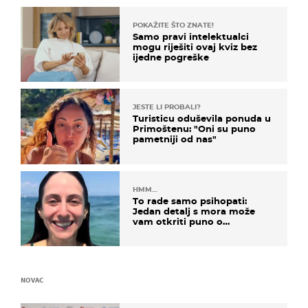
POKAŽITE ŠTO ZNATE!
Samo pravi intelektualci
mogu riješiti ovaj kviz bez
ijedne pogreške
JESTE LI PROBALI?
Turisticu oduševila ponuda u
Primoštenu: "Oni su puno
pametniji od nas"
HMM…
To rade samo psihopati:
Jedan detalj s mora može
vam otkriti puno o
prijateljima
NOVAC