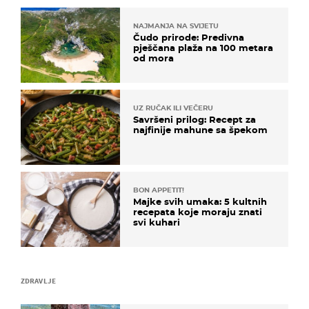
NAJMANJA NA SVIJETU
Čudo prirode: Predivna
pješčana plaža na 100 metara
od mora
UZ RUČAK ILI VEČERU
Savršeni prilog: Recept za
najfinije mahune sa špekom
BON APPETIT!
Majke svih umaka: 5 kultnih
recepata koje moraju znati
svi kuhari
ZDRAVLJE