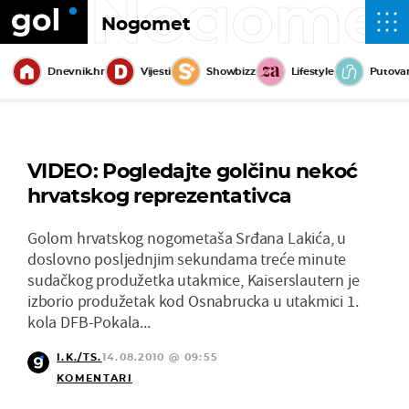
Nogome
Nogomet
Dnevnik.hr
Vijesti
Showbizz
Lifestyle
Putova
VIDEO: Pogledajte golčinu nekoć
hrvatskog reprezentativca
Golom hrvatskog nogometaša Srđana Lakića, u
doslovno posljednjim sekundama treće minute
sudačkog produžetka utakmice, Kaiserslautern je
izborio produžetak kod Osnabrucka u utakmici 1.
kola DFB-Pokala...
I.K./TS.
14.08.2010 @ 09:55
KOMENTARI