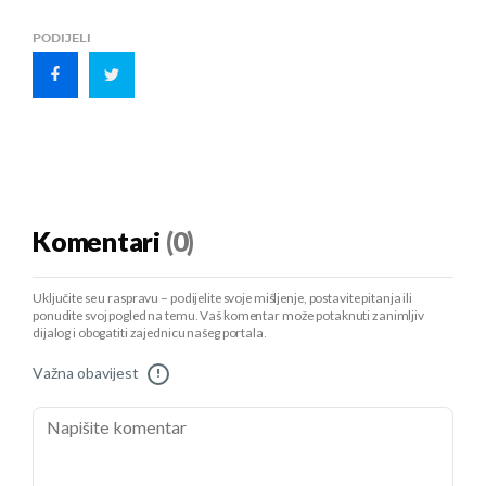
PODIJELI
Komentari
(0)
Uključite se u raspravu – podijelite svoje mišljenje, postavite pitanja ili
ponudite svoj pogled na temu. Vaš komentar može potaknuti zanimljiv
dijalog i obogatiti zajednicu našeg portala.
Važna obavijest
!