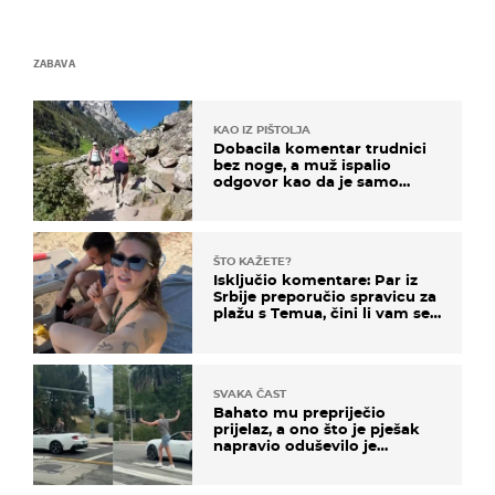
ZABAVA
KAO IZ PIŠTOLJA
Dobacila komentar trudnici
bez noge, a muž ispalio
odgovor kao da je samo
čekao…
ŠTO KAŽETE?
Isključio komentare: Par iz
Srbije preporučio spravicu za
plažu s Temua, čini li vam se
ovo sigurnim?
SVAKA ČAST
Bahato mu prepriječio
prijelaz, a ono što je pješak
napravio oduševilo je
društvene mreže