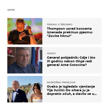
SHOW
DRAMA U ŠIBENIKU
Thompson usred koncerta
iznenada prekinuo pjesmu:
"Zovite hitnu!"
HEROJ
General pobjednik: Gdje i što
31 godinu nakon Oluje radi
general Ante Gotovina?
RASKOŠNA PROSLAVA
Ovako je izgledalo vjenčanje
Tije Jurčić: Do oltara ju je
dopratio očuh, a slavilo se uz
Olivera i Rozgu