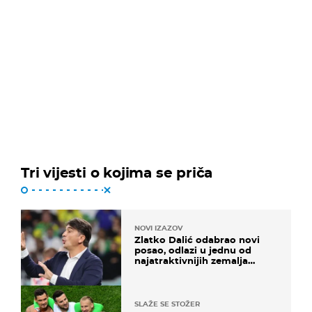
Tri vijesti o kojima se priča
NOVI IZAZOV
Zlatko Dalić odabrao novi
posao, odlazi u jednu od
najatraktivnijih zemalja
svijeta
SLAŽE SE STOŽER