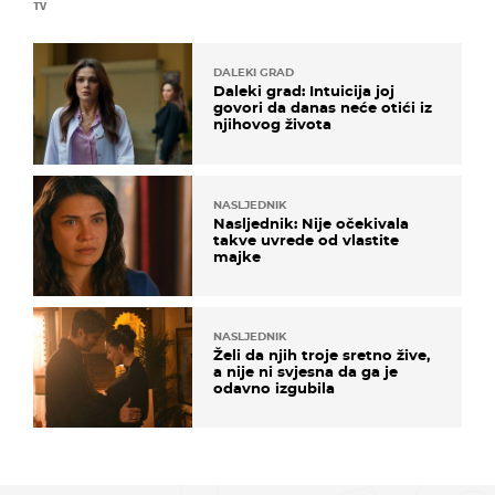
TV
DALEKI GRAD
Daleki grad: Intuicija joj
govori da danas neće otići iz
njihovog života
NASLJEDNIK
Nasljednik: Nije očekivala
takve uvrede od vlastite
majke
NASLJEDNIK
Želi da njih troje sretno žive,
a nije ni svjesna da ga je
odavno izgubila