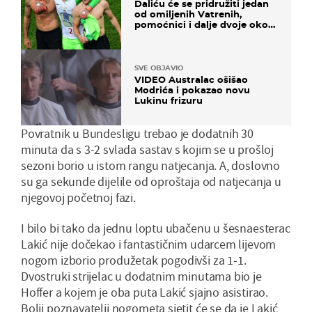
Daliću će se pridružiti jedan
od omiljenih Vatrenih,
pomoćnici i dalje dvoje oko
ponude
SVE OBJAVIO
VIDEO Australac ošišao
Modrića i pokazao novu
Lukinu frizuru
Povratnik u Bundesligu trebao je dodatnih 30
minuta da s 3-2 svlada sastav s kojim se u prošloj
sezoni borio u istom rangu natjecanja. A, doslovno
su ga sekunde dijelile od oproštaja od natjecanja u
njegovoj početnoj fazi.
I bilo bi tako da jednu loptu ubačenu u šesnaesterac
Lakić nije dočekao i fantastičnim udarcem lijevom
nogom izborio produžetak pogodivši za 1-1.
Dvostruki strijelac u dodatnim minutama bio je
Hoffer a kojem je oba puta Lakić sjajno asistirao.
Bolji poznavatelji nogometa sjetit će se da je Lakić