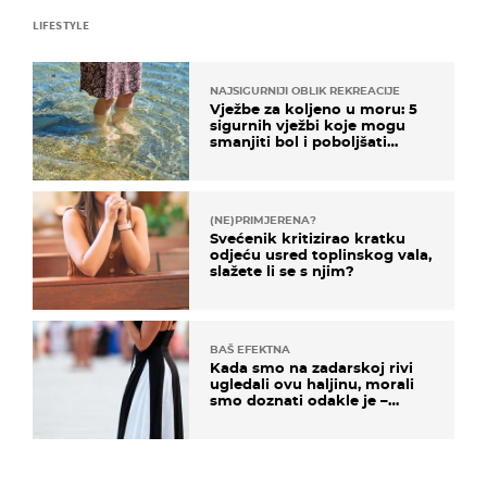
LIFESTYLE
NAJSIGURNIJI OBLIK REKREACIJE
Vježbe za koljeno u moru: 5
sigurnih vježbi koje mogu
smanjiti bol i poboljšati
pokretljivost
(NE)PRIMJERENA?
Svećenik kritizirao kratku
odjeću usred toplinskog vala,
slažete li se s njim?
BAŠ EFEKTNA
Kada smo na zadarskoj rivi
ugledali ovu haljinu, morali
smo doznati odakle je –
košta samo 18 eura