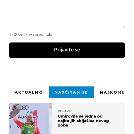
1500 znakova preostalo
Prijavite se
AKTUALNO
NAJČITANIJE
NAJKOMENTI
ODLAZI
Umirovila se jedna od
najboljih skijašica novog
doba