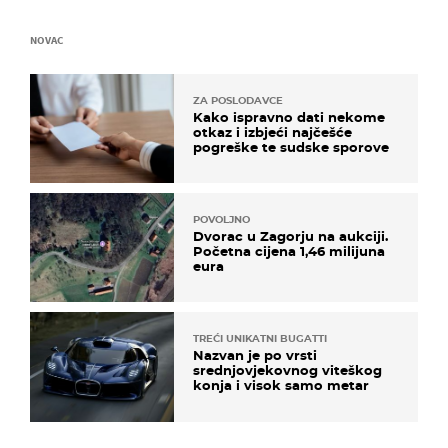
NOVAC
ZA POSLODAVCE
Kako ispravno dati nekome
otkaz i izbjeći najčešće
pogreške te sudske sporove
POVOLJNO
Dvorac u Zagorju na aukciji.
Početna cijena 1,46 milijuna
eura
TREĆI UNIKATNI BUGATTI
Nazvan je po vrsti
srednjovjekovnog viteškog
konja i visok samo metar