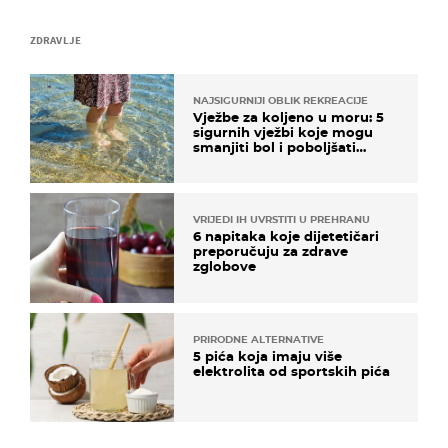
ZDRAVLJE
NAJSIGURNIJI OBLIK REKREACIJE
Vježbe za koljeno u moru: 5
sigurnih vježbi koje mogu
smanjiti bol i poboljšati
pokretljivost
VRIJEDI IH UVRSTITI U PREHRANU
6 napitaka koje dijetetičari
preporučuju za zdrave
zglobove
PRIRODNE ALTERNATIVE
5 pića koja imaju više
elektrolita od sportskih pića