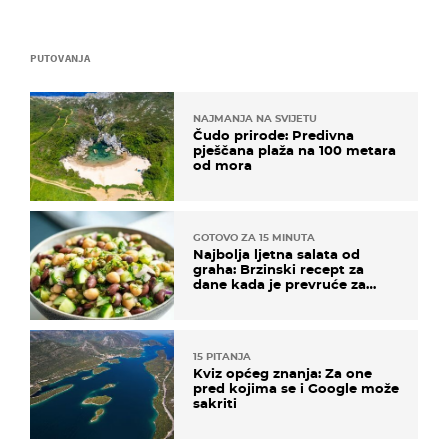
PUTOVANJA
NAJMANJA NA SVIJETU
Čudo prirode: Predivna
pješčana plaža na 100 metara
od mora
GOTOVO ZA 15 MINUTA
Najbolja ljetna salata od
graha: Brzinski recept za
dane kada je prevruće za
kuhanje
15 PITANJA
Kviz općeg znanja: Za one
pred kojima se i Google može
sakriti