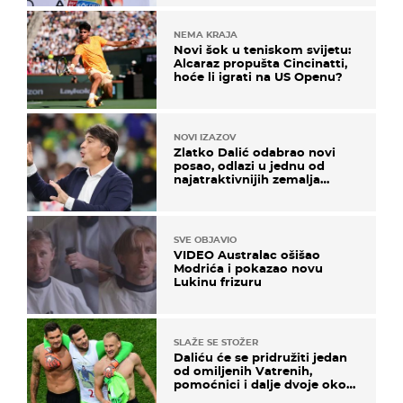
NEMA KRAJA
Novi šok u teniskom svijetu:
Alcaraz propušta Cincinatti,
hoće li igrati na US Openu?
NOVI IZAZOV
Zlatko Dalić odabrao novi
posao, odlazi u jednu od
najatraktivnijih zemalja
svijeta
SVE OBJAVIO
VIDEO Australac ošišao
Modrića i pokazao novu
Lukinu frizuru
SLAŽE SE STOŽER
Daliću će se pridružiti jedan
od omiljenih Vatrenih,
pomoćnici i dalje dvoje oko
ponude