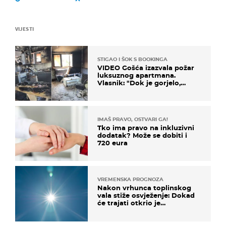
VIJESTI
STIGAO I ŠOK S BOOKINGA
VIDEO Gošća izazvala požar
luksuznog apartmana.
Vlasnik: "Dok je gorjelo,
smijali su se, pili i pokazivali
mi srednji prst"
IMAŠ PRAVO, OSTVARI GA!
Tko ima pravo na inkluzivni
dodatak? Može se dobiti i
720 eura
VREMENSKA PROGNOZA
Nakon vrhunca toplinskog
vala stiže osvježenje: Dokad
će trajati otkrio je
meteorolog