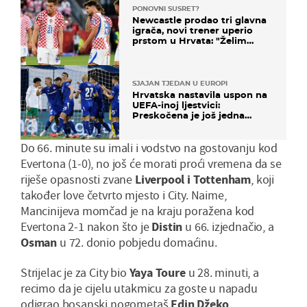
PONOVNI SUSRET?
Newcastle prodao tri glavna
igrača, novi trener uperio
prstom u Hrvata: "Želim
njega!"
SJAJAN TJEDAN U EUROPI
Hrvatska nastavila uspon na
UEFA-inoj ljestvici:
Preskočena je još jedna
država
Do 66. minute su imali i vodstvo na gostovanju kod
Evertona (1-0), no još će morati proći vremena da se
riješe opasnosti zvane
Liverpool i Tottenham
, koji
također love četvrto mjesto i City. Naime,
Mancinijeva momčad je na kraju poražena kod
Evertona 2-1 nakon što je
Distin
u 66. izjednačio, a
Osman
u 72. donio pobjedu domaćinu.
Strijelac je za City bio
Yaya Toure
u 28. minuti, a
recimo da je cijelu utakmicu za goste u napadu
odigrao bosanski nogometaš
Edin Džeko
.