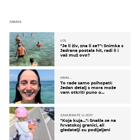
ZABAVA
LOL
"Je li živ, zna li se?": Snimka s
Jadrana postala hit, radi li i
vaš muž ovo?
HMM…
To rade samo psihopati:
Jedan detalj s mora može
vam otkriti puno o
prijateljima
ZAMJERATE LI JOJ?
"Koja kuja…": Snašla se na
hrvatskoj granici, ali
gledatelji su podijeljeni