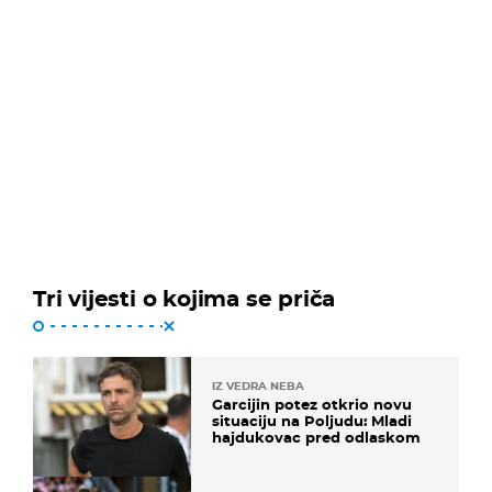
Tri vijesti o kojima se priča
IZ VEDRA NEBA
Garcijin potez otkrio novu
situaciju na Poljudu: Mladi
hajdukovac pred odlaskom