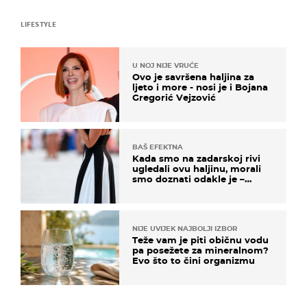
LIFESTYLE
U NOJ NIJE VRUĆE
Ovo je savršena haljina za
ljeto i more - nosi je i Bojana
Gregorić Vejzović
BAŠ EFEKTNA
Kada smo na zadarskoj rivi
ugledali ovu haljinu, morali
smo doznati odakle je –
košta samo 18 eura
NIJE UVIJEK NAJBOLJI IZBOR
Teže vam je piti običnu vodu
pa posežete za mineralnom?
Evo što to čini organizmu