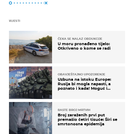
VIJESTI
ČEKA SE NALAZ OBDUKCIJE
U moru pronađeno tijelo:
Otkriveno o kome se radi
OBAVJEŠTAJNO UPOZORENJE
Uzbuna na istoku Europe:
Rusija bi mogla napasti, a
poznato i kada! Moguć i
kopneni upad u članicu
NATO-a
RASTE BROJ MRTVIH
Broj zaraženih prvi put
premašio četiri tisuće: Širi se
smrtonosna epidemija