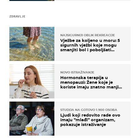
ZDRAVLJE
NAJSIGURNIJI OBLIK REKREACIJE
Vježbe za koljeno u moru: 5
sigurnih vježbi koje mogu
smanjiti bol i poboljšati
pokretljivost
NOVO ISTRAŽIVANJE
Hormonska terapija u
menopauzi: Žene koje je
koriste imaju znatno manji
rizik od ovoga
STUDIJA NA GOTOVO 1.900 OSOBA
Ljudi koji redovito rade ovo
imaju “mlađi” organizam,
pokazuje istraživanje