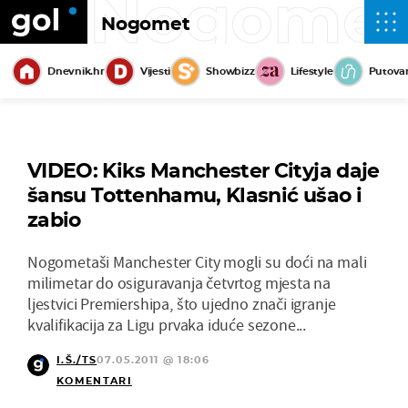
Nogome
Nogomet
Dnevnik.hr
Vijesti
Showbizz
Lifestyle
Putova
VIDEO: Kiks Manchester Cityja daje
šansu Tottenhamu, Klasnić ušao i
zabio
Nogometaši Manchester City mogli su doći na mali
milimetar do osiguravanja četvrtog mjesta na
ljestvici Premiershipa, što ujedno znači igranje
kvalifikacija za Ligu prvaka iduće sezone...
I.Š./TS
07.05.2011 @ 18:06
KOMENTARI