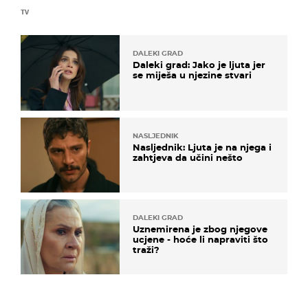
TV
DALEKI GRAD
Daleki grad: Jako je ljuta jer
se miješa u njezine stvari
NASLJEDNIK
Nasljednik: Ljuta je na njega i
zahtjeva da učini nešto
DALEKI GRAD
Uznemirena je zbog njegove
ucjene - hoće li napraviti što
traži?