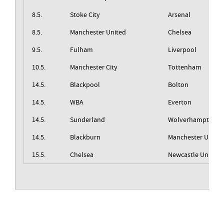
8.5.
Stoke City
Arsenal
8.5.
Manchester United
Chelsea
9.5.
Fulham
Liverpool
10.5.
Manchester City
Tottenham
14.5.
Blackpool
Bolton
14.5.
WBA
Everton
14.5.
Sunderland
Wolverhampton
14.5.
Blackburn
Manchester United
15.5.
Chelsea
Newcastle United