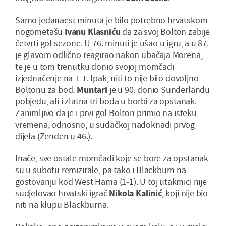
Samo jedanaest minuta je bilo potrebno hrvatskom
nogometašu
Ivanu Klasniću
da za svoj Bolton zabije
četvrti gol sezone. U 76. minuti je ušao u igru, a u 87.
je glavom odlično reagirao nakon ubačaja Morena,
te je u tom trenutku donio svojoj momčadi
izjednačenje na 1-1. Ipak, niti to nije bilo dovoljno
Boltonu za bod.
Muntari
je u 90. donio Sunderlandu
pobjedu, ali i zlatna tri boda u borbi za opstanak.
Zanimljivo da je i prvi gol Bolton primio na isteku
vremena, odnosno, u sudačkoj nadoknadi prvog
dijela (Zenden u 46.).
Inače, sve ostale momčadi koje se bore za opstanak
su u subotu remizirale, pa tako i Blackburn na
gostovanju kod West Hama (1-1). U toj utakmici nije
sudjelovao hrvatski igrač
Nikola Kalinić
, koji nije bio
niti na klupu Blackburna.