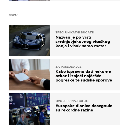
NOVAC
TREĆI UNIKATNI BUGATTI
Nazvan je po vrsti
srednjovjekovnog viteškog
konja i visok samo metar
ZA POSLODAVCE
Kako ispravno dati nekome
otkaz i izbjeći najčešće
pogreške te sudske sporove
OVO JE 10 NAJBOLJIH
Europske dionice dosegnule
su rekordne razine