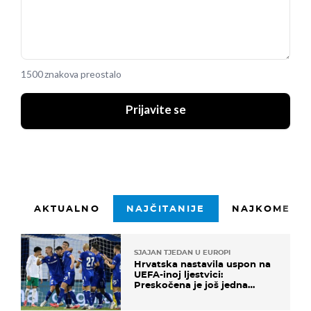
1500 znakova preostalo
Prijavite se
AKTUALNO
NAJČITANIJE
NAJKOMENTI
SJAJAN TJEDAN U EUROPI
Hrvatska nastavila uspon na
UEFA-inoj ljestvici:
Preskočena je još jedna
država