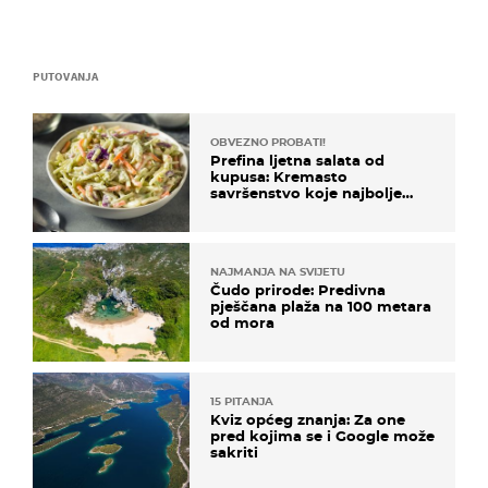
PUTOVANJA
OBVEZNO PROBATI!
Prefina ljetna salata od
kupusa: Kremasto
savršenstvo koje najbolje
paše uz pečeno meso
NAJMANJA NA SVIJETU
Čudo prirode: Predivna
pješčana plaža na 100 metara
od mora
15 PITANJA
Kviz općeg znanja: Za one
pred kojima se i Google može
sakriti