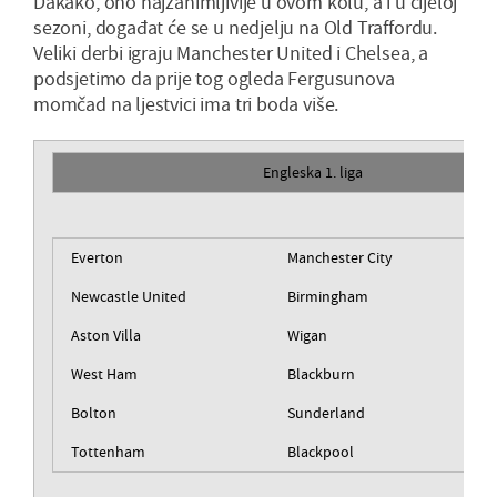
Dakako, ono najzanimljivije u ovom kolu, a i u cijeloj
sezoni, događat će se u nedjelju na Old Traffordu.
Veliki derbi igraju Manchester United i Chelsea, a
podsjetimo da prije tog ogleda Fergusunova
momčad na ljestvici ima tri boda više.
Engleska 1. liga
Everton
Manchester City
Newcastle United
Birmingham
Aston Villa
Wigan
West Ham
Blackburn
Bolton
Sunderland
Tottenham
Blackpool