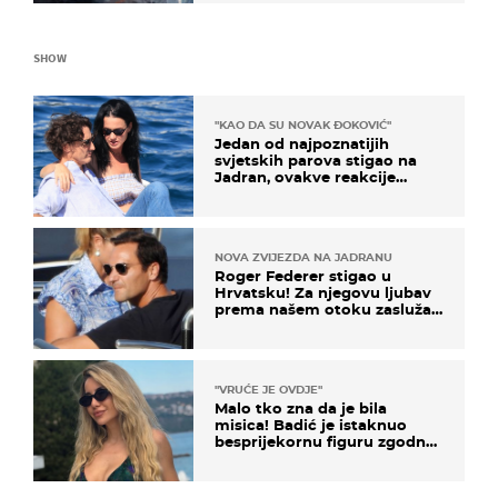
SHOW
"KAO DA SU NOVAK ĐOKOVIĆ"
Jedan od najpoznatijih
svjetskih parova stigao na
Jadran, ovakve reakcije
vjerojatno nisu očekivali
NOVA ZVIJEZDA NA JADRANU
Roger Federer stigao u
Hrvatsku! Za njegovu ljubav
prema našem otoku zaslužan
je jedan poznati Hrvat
"VRUĆE JE OVDJE"
Malo tko zna da je bila
misica! Badić je istaknuo
besprijekornu figuru zgodne
voditeljice