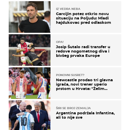
IZ VEDRA NEBA
Garcijin potez otkrio novu
situaciju na Poljudu: Mladi
hajdukovac pred odlaskom
OPA!
Josip Šutalo radi transfer u
redove nogometnog diva i
bivšeg prvaka Europe
PONOVNI SUSRET?
Newcastle prodao tri glavna
igrača, novi trener uperio
prstom u Hrvata: "Želim
njega!"
ŠIRI SE BROJ ZEMALJA
Argentina podržala Infantina,
ali to nije sve