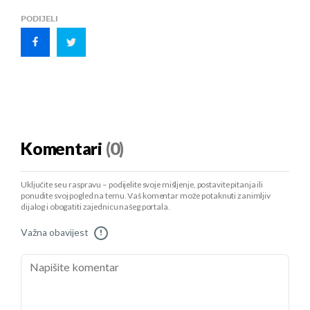
PODIJELI
Komentari
(0)
Uključite se u raspravu – podijelite svoje mišljenje, postavite pitanja ili
ponudite svoj pogled na temu. Vaš komentar može potaknuti zanimljiv
dijalog i obogatiti zajednicu našeg portala.
Važna obavijest
!