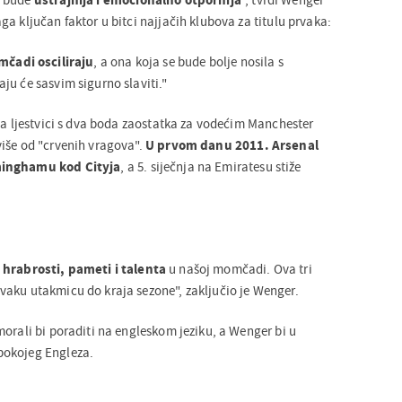
a ključan faktor u bitci najjačih klubova za titulu prvaka:
mčadi osciliraju
, a ona koja se bude bolje nosila s
ju će sasvim sigurno slaviti."
na ljestvici s dva boda zaostatka za vodećim Manchester
iše od "crvenih vragova".
U prvom danu 2011. Arsenal
minghamu kod Cityja
, a 5. siječnja na Emiratesu stiže
 hrabrosti, pameti i talenta
u našoj momčadi. Ova tri
aku utakmicu do kraja sezone", zaključio je Wenger.
orali bi poraditi na engleskom jeziku, a Wenger bi u
pokojeg Engleza.