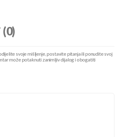
i
(0)
ijelite svoje mišljenje, postavite pitanja ili ponudite svoj
ar može potaknuti zanimljiv dijalog i obogatiti