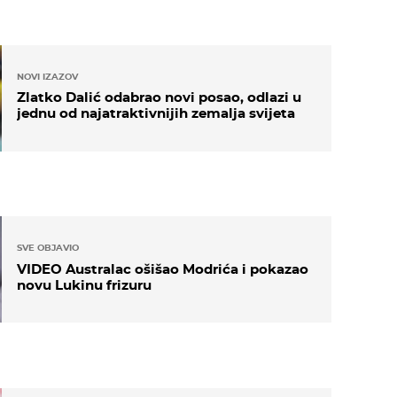
NOVI IZAZOV
Zlatko Dalić odabrao novi posao, odlazi u
jednu od najatraktivnijih zemalja svijeta
SVE OBJAVIO
VIDEO Australac ošišao Modrića i pokazao
novu Lukinu frizuru