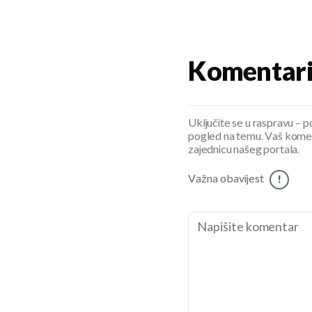
Komentar
Uključite se u raspravu – pod
pogled na temu. Vaš koment
zajednicu našeg portala.
Važna obavijest
!