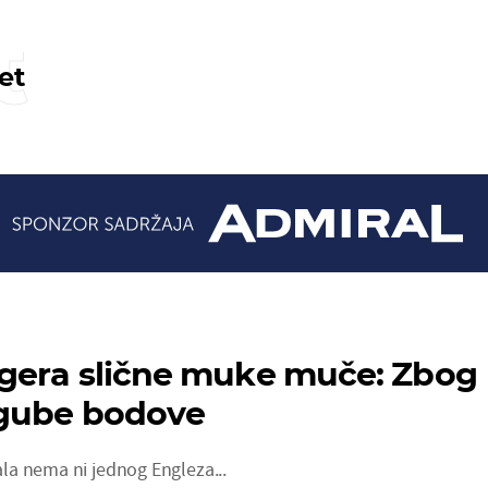
t
et
gera slične muke muče: Zbog
 gube bodove
a nema ni jednog Engleza...