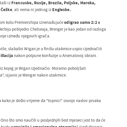
aši iz
Francuske, Rusije, Brazila, Poljske, Maroka,
i Češke
, ali nema ni jednog iz
Engleske.
šlom kolu Premiershipa iznenađujuće
odigrao samo 2:2 s
u derbiju pobijedio Chelseaja, Wenger je kao jedan od razloga
nje između njegovih igrača.
više, slabašni Wigan je u finišu utakmice uspio izjednačiti
llacija
nakon potpune konfuzije u Arsenalovoj obrani.
 iz kojeg je Wigan izjednačio. Moramo poboljšati
", izjavio je Wenger nakon utakmice.
a kako je došlo vrijeme da "topnici" osvoje naslov prvaka
 Ono što smo naučili u posljednjih šest mjeseci jest to da će
a bude
ustrajnija i emocionalno otpornija
", tvrdi Wenger