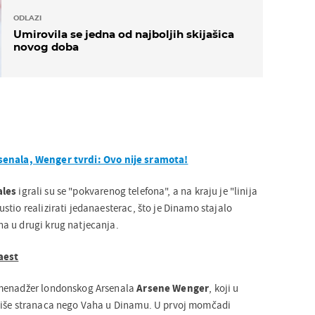
ODLAZI
Umirovila se jedna od najboljih skijašica
novog doba
enala, Wenger tvrdi: Ovo nije sramota!
ales
igrali su se "pokvarenog telefona", a na kraju je "linija
tio realizirati jedanaesterac, što je Dinamo stajalo
a u drugi krug natjecanja.
aest
 menadžer londonskog Arsenala
Arsene Wenger
, koji u
više stranaca nego Vaha u Dinamu. U prvoj momčadi