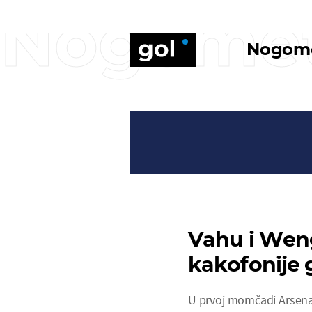
Nogome
Nogom
Vahu i Wen
kakofonije
U prvoj momčadi Arsenal