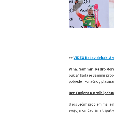
>>
VIDEO Kakav debakl Ars
Vaha, Sammir i Pedro Mor
pukla" kada je Sammir propus
pobjede i konačnog plasman
Bez Engleza u prvih jedan
U još većim problemima je
svojoj momčadi ima triput 