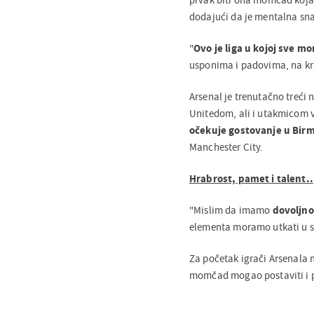
dodajući da je mentalna snag
"
Ovo je liga u kojoj sve mo
usponima i padovima, na kra
Arsenal je trenutačno treći 
Unitedom, ali i utakmicom v
očekuje gostovanje u Bir
Manchester City.
Hrabrost, pamet i talent..
"Mislim da imamo
dovoljno
elementa moramo utkati u sv
Za početak igrači Arsenala m
momčad mogao postaviti i 