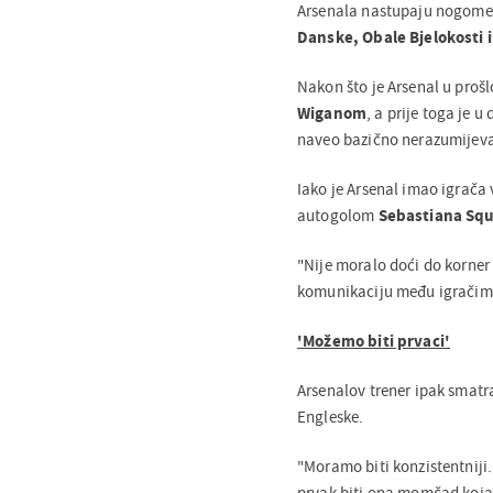
Arsenala nastupaju nogomet
Danske, Obale Bjelokosti 
Nakon što je Arsenal u pro
Wiganom
, a prije toga je 
naveo bazično nerazumijeva
Iako je Arsenal imao igrača 
autogolom
Sebastiana Squi
"Nije moralo doći do korner
komunikaciju među igračima
'Možemo biti prvaci'
Arsenalov trener ipak smatr
Engleske.
"Moramo biti konzistentniji.
prvak biti ona momčad koj