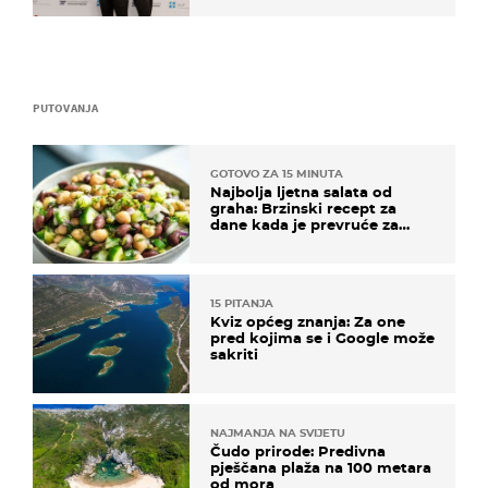
PUTOVANJA
GOTOVO ZA 15 MINUTA
Najbolja ljetna salata od
graha: Brzinski recept za
dane kada je prevruće za
kuhanje
15 PITANJA
Kviz općeg znanja: Za one
pred kojima se i Google može
sakriti
NAJMANJA NA SVIJETU
Čudo prirode: Predivna
pješčana plaža na 100 metara
od mora