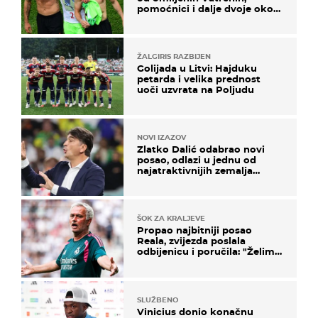
pomoćnici i dalje dvoje oko
ponude
ŽALGIRIS RAZBIJEN
Golijada u Litvi: Hajduku
petarda i velika prednost
uoči uzvrata na Poljudu
NOVI IZAZOV
Zlatko Dalić odabrao novi
posao, odlazi u jednu od
najatraktivnijih zemalja
svijeta
ŠOK ZA KRALJEVE
Propao najbitniji posao
Reala, zvijezda poslala
odbijenicu i poručila: "Želim
u Barcelonu"
SLUŽBENO
Vinicius donio konačnu