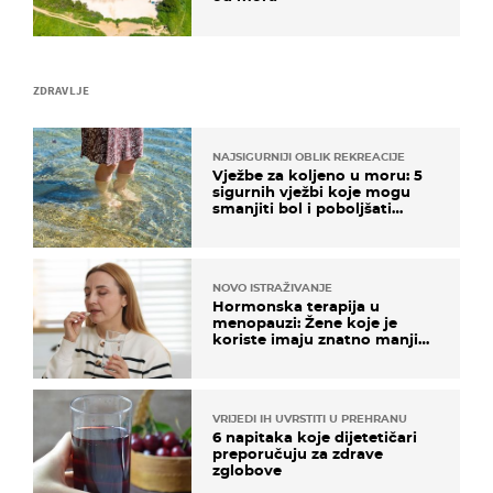
ZDRAVLJE
NAJSIGURNIJI OBLIK REKREACIJE
Vježbe za koljeno u moru: 5
sigurnih vježbi koje mogu
smanjiti bol i poboljšati
pokretljivost
NOVO ISTRAŽIVANJE
Hormonska terapija u
menopauzi: Žene koje je
koriste imaju znatno manji
rizik od ovoga
VRIJEDI IH UVRSTITI U PREHRANU
6 napitaka koje dijetetičari
preporučuju za zdrave
zglobove