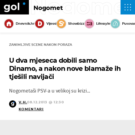
Nogome
Nogomet
Dnevnik.hr
Vijesti
Showbizz
Lifestyle
Putova
ZANIMLJIVE SCENE NAKON PORAZA
U dva mjeseca dobili samo
Dinamo, a nakon nove blamaže ih
tješili navijači
Nogometaši PSV-a u velikoj su krizi...
V.H.
08.12.2013 @ 12:30
KOMENTARI