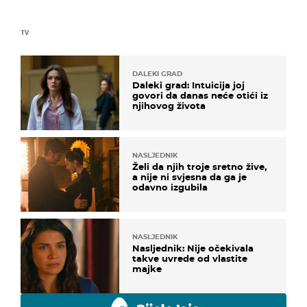
TV
DALEKI GRAD
Daleki grad: Intuicija joj
govori da danas neće otići iz
njihovog života
NASLJEDNIK
Želi da njih troje sretno žive,
a nije ni svjesna da ga je
odavno izgubila
NASLJEDNIK
Nasljednik: Nije očekivala
takve uvrede od vlastite
majke