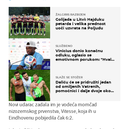
ŽALGIRIS RAZBIJEN
Golijada u Litvi: Hajduku
petarda i velika prednost
uoči uzvrata na Poljudu
SLUŽBENO
Vinicius donio konačnu
odluku, oglasio se
emotivnom porukom: "Hvala
vam svima"
SLAŽE SE STOŽER
Daliću će se pridružiti jedan
od omiljenih Vatrenih,
pomoćnici i dalje dvoje oko
ponude
Novi udarac zadala im je vodeća momčad
nizozemskog prvenstva, Vitesse, koja ih u
Eindhovenu pobijedila čak 6:2.