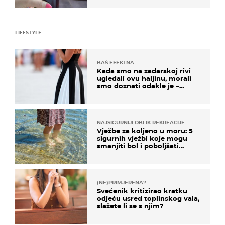
LIFESTYLE
BAŠ EFEKTNA
Kada smo na zadarskoj rivi
ugledali ovu haljinu, morali
smo doznati odakle je –
košta samo 18 eura
NAJSIGURNIJI OBLIK REKREACIJE
Vježbe za koljeno u moru: 5
sigurnih vježbi koje mogu
smanjiti bol i poboljšati
pokretljivost
(NE)PRIMJERENA?
Svećenik kritizirao kratku
odjeću usred toplinskog vala,
slažete li se s njim?