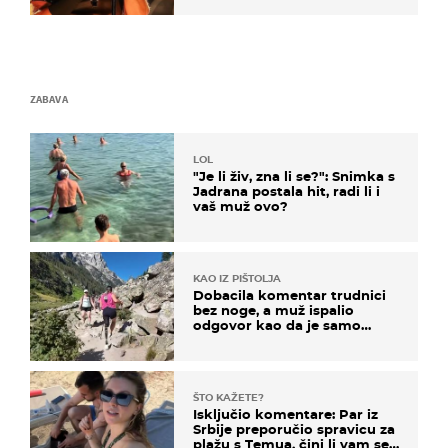
ZABAVA
LOL
"Je li živ, zna li se?": Snimka s
Jadrana postala hit, radi li i
vaš muž ovo?
KAO IZ PIŠTOLJA
Dobacila komentar trudnici
bez noge, a muž ispalio
odgovor kao da je samo
čekao…
ŠTO KAŽETE?
Isključio komentare: Par iz
Srbije preporučio spravicu za
plažu s Temua, čini li vam se