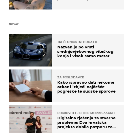
ovo sigurnim?
NOVAC
TREĆI UNIKATNI BUGATTI
Nazvan je po vrsti
srednjovjekovnog viteškog
konja i visok samo metar
ZA POSLODAVCE
Kako ispravno dati nekome
otkaz i izbjeći najčešće
pogreške te sudske sporove
POKROVITELJ PHILIP MORRIS ZAGREB
Digitalna rješenja za stvarne
probleme: Dva hrvatska
projekta dobila potporu za
razvoj