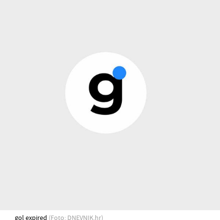
gol expired
(Foto: DNEVNIK.hr)