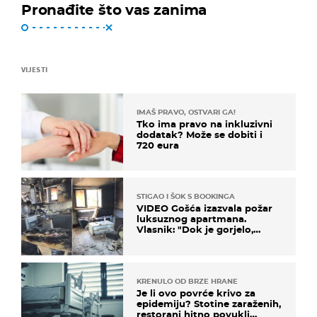
Pronađite što vas zanima
VIJESTI
IMAŠ PRAVO, OSTVARI GA!
Tko ima pravo na inkluzivni
dodatak? Može se dobiti i
720 eura
STIGAO I ŠOK S BOOKINGA
VIDEO Gošća izazvala požar
luksuznog apartmana.
Vlasnik: "Dok je gorjelo,
smijali su se, pili i pokazivali
mi srednji prst"
KRENULO OD BRZE HRANE
Je li ovo povrće krivo za
epidemiju? Stotine zaraženih,
restorani hitno povukli