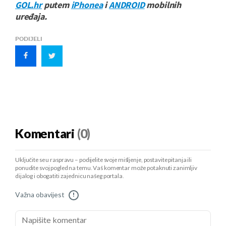
GOL.hr
putem
iPhonea
i
ANDROID
mobilnih
uređaja.
PODIJELI
Komentari
(0)
Uključite se u raspravu – podijelite svoje mišljenje, postavite pitanja ili
ponudite svoj pogled na temu. Vaš komentar može potaknuti zanimljiv
dijalog i obogatiti zajednicu našeg portala.
Važna obavijest
!