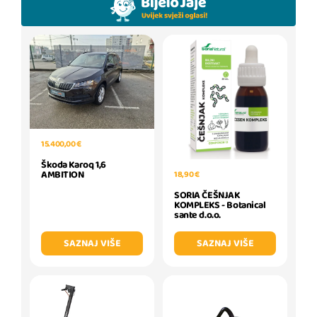
15.400,00 €
Škoda Karoq 1,6
AMBITION
18,90 €
SORIA ČEŠNJAK
KOMPLEKS - Botanical
sante d.o.o.
SAZNAJ VIŠE
SAZNAJ VIŠE