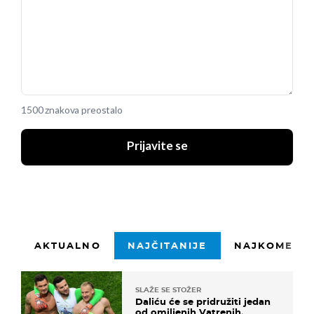
1500 znakova preostalo
Prijavite se
AKTUALNO
NAJČITANIJE
NAJKOMENTI
SLAŽE SE STOŽER
Daliću će se pridružiti jedan
od omiljenih Vatrenih,