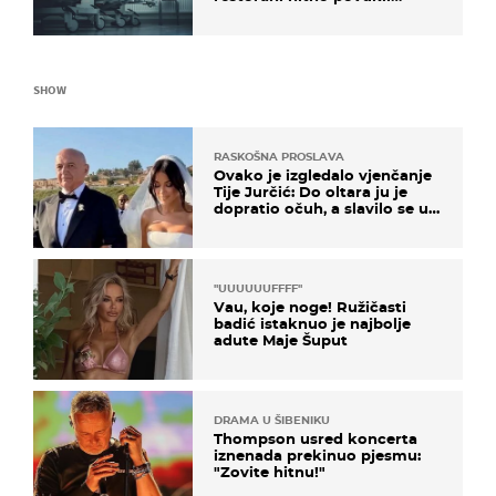
proizvod
SHOW
RASKOŠNA PROSLAVA
Ovako je izgledalo vjenčanje
Tije Jurčić: Do oltara ju je
dopratio očuh, a slavilo se uz
Olivera i Rozgu
"UUUUUUFFFF"
Vau, koje noge! Ružičasti
badić istaknuo je najbolje
adute Maje Šuput
DRAMA U ŠIBENIKU
Thompson usred koncerta
iznenada prekinuo pjesmu:
"Zovite hitnu!"