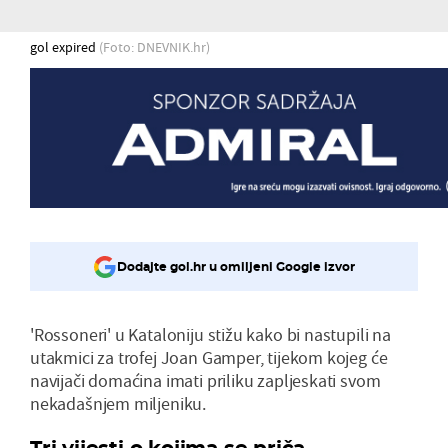
gol expired
(Foto: DNEVNIK.hr)
Dodajte gol.hr u omiljeni Google izvor
'Rossoneri' u Kataloniju stižu kako bi nastupili na
utakmici za trofej Joan Gamper, tijekom kojeg će
navijači domaćina imati priliku zapljeskati svom
nekadašnjem miljeniku.
Tri vijesti o kojima se priča