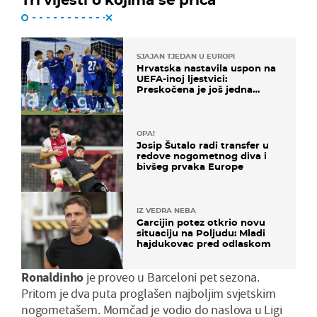
SJAJAN TJEDAN U EUROPI
Hrvatska nastavila uspon na
UEFA-inoj ljestvici:
Preskočena je još jedna
država
OPA!
Josip Šutalo radi transfer u
redove nogometnog diva i
bivšeg prvaka Europe
IZ VEDRA NEBA
Garcijin potez otkrio novu
situaciju na Poljudu: Mladi
hajdukovac pred odlaskom
Ronaldinho
je proveo u Barceloni pet sezona.
Pritom je dva puta proglašen najboljim svjetskim
nogometašem. Momčad je vodio do naslova u Ligi