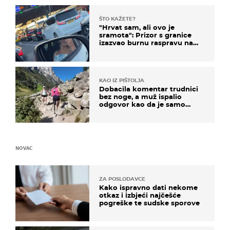
ŠTO KAŽETE?
"Hrvat sam, ali ovo je
sramota": Prizor s granice
izazvao burnu raspravu na
društvenim mrežama
KAO IZ PIŠTOLJA
Dobacila komentar trudnici
bez noge, a muž ispalio
odgovor kao da je samo
čekao…
NOVAC
ZA POSLODAVCE
Kako ispravno dati nekome
otkaz i izbjeći najčešće
pogreške te sudske sporove