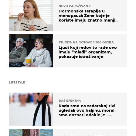
NOVO ISTRAŽIVANJE
Hormonska terapija u
menopauzi: Žene koje je
koriste imaju znatno manji
rizik od ovoga
STUDIJA NA GOTOVO 1.900 OSOBA
Ljudi koji redovito rade ovo
imaju “mlađi” organizam,
pokazuje istraživanje
LIFESTYLE
BAŠ EFEKTNA
Kada smo na zadarskoj rivi
ugledali ovu haljinu, morali
smo doznati odakle je –
košta samo 18 eura