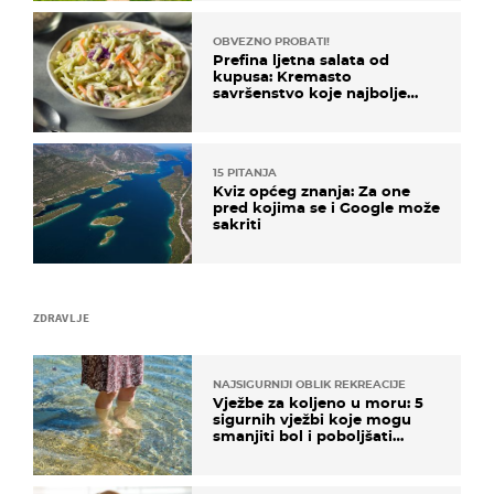
OBVEZNO PROBATI!
Prefina ljetna salata od
kupusa: Kremasto
savršenstvo koje najbolje
paše uz pečeno meso
15 PITANJA
Kviz općeg znanja: Za one
pred kojima se i Google može
sakriti
ZDRAVLJE
NAJSIGURNIJI OBLIK REKREACIJE
Vježbe za koljeno u moru: 5
sigurnih vježbi koje mogu
smanjiti bol i poboljšati
pokretljivost