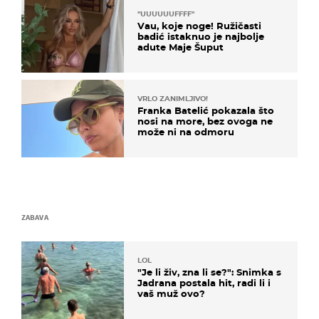
"UUUUUUFFFF"
Vau, koje noge! Ružičasti
badić istaknuo je najbolje
adute Maje Šuput
VRLO ZANIMLJIVO!
Franka Batelić pokazala što
nosi na more, bez ovoga ne
može ni na odmoru
ZABAVA
LOL
"Je li živ, zna li se?": Snimka s
Jadrana postala hit, radi li i
vaš muž ovo?