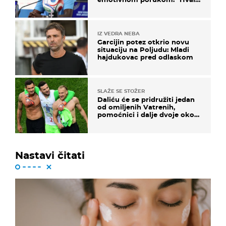
vam svima"
IZ VEDRA NEBA
Garcijin potez otkrio novu
situaciju na Poljudu: Mladi
hajdukovac pred odlaskom
SLAŽE SE STOŽER
Daliću će se pridružiti jedan
od omiljenih Vatrenih,
pomoćnici i dalje dvoje oko
ponude
Nastavi čitati