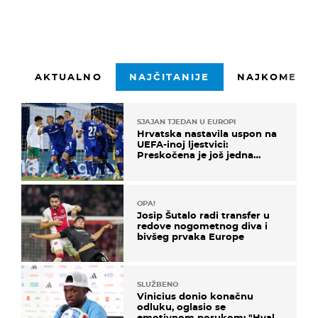
AKTUALNO
NAJČITANIJE
NAJKOMENTI
SJAJAN TJEDAN U EUROPI
Hrvatska nastavila uspon na
UEFA-inoj ljestvici:
Preskočena je još jedna
država
OPA!
Josip Šutalo radi transfer u
redove nogometnog diva i
bivšeg prvaka Europe
SLUŽBENO
Vinicius donio konačnu
odluku, oglasio se
emotivnom porukom: "Hvala