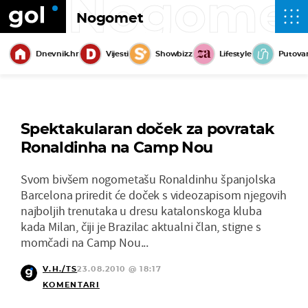
Nogome
Nogomet
Dnevnik.hr
Vijesti
Showbizz
Lifestyle
Putova
Spektakularan doček za povratak
Ronaldinha na Camp Nou
Svom bivšem nogometašu Ronaldinhu španjolska
Barcelona priredit će doček s videozapisom njegovih
najboljih trenutaka u dresu katalonskoga kluba
kada Milan, čiji je Brazilac aktualni član, stigne s
momčadi na Camp Nou...
V.H./TS
23.08.2010 @ 18:17
KOMENTARI