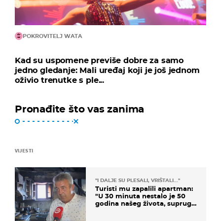
POKROVITELJ WATA
Kad su uspomene previše dobre za samo
jedno gledanje: Mali uređaj koji je još jednom
oživio trenutke s ple...
Pronađite što vas zanima
VIJESTI
"I DALJE SU PLESALI, VRIŠTALI..."
Turisti mu zapalili apartman:
"U 30 minuta nestalo je 50
godina našeg života, supruga
i ja ne možemo oka sklopiti"