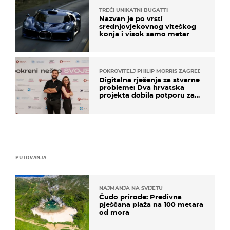
TREĆI UNIKATNI BUGATTI
Nazvan je po vrsti
srednjovjekovnog viteškog
konja i visok samo metar
POKROVITELJ PHILIP MORRIS ZAGREB
Digitalna rješenja za stvarne
probleme: Dva hrvatska
projekta dobila potporu za
razvoj
PUTOVANJA
NAJMANJA NA SVIJETU
Čudo prirode: Predivna
pješčana plaža na 100 metara
od mora