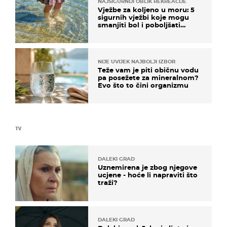
NAJSIGURNIJI OBLIK REKREACIJE
Vježbe za koljeno u moru: 5
sigurnih vježbi koje mogu
smanjiti bol i poboljšati
pokretljivost
NIJE UVIJEK NAJBOLJI IZBOR
Teže vam je piti običnu vodu
pa posežete za mineralnom?
Evo što to čini organizmu
TV
DALEKI GRAD
Uznemirena je zbog njegove
ucjene - hoće li napraviti što
traži?
DALEKI GRAD