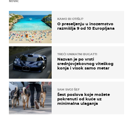
NOVAC
KAMO BI OTIŠLI?
O preseljenju u inozemstvo
razmišlja 9 od 10 Europljana
TREĆI UNIKATNI BUGATTI
Nazvan je po vrsti
srednjovjekovnog viteškog
konja i visok samo metar
SAM SVOJ ŠEF
Šest poslova koje možete
pokrenuti od kuće uz
minimalna ulaganja