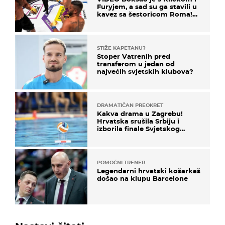
Furyjem, a sad su ga stavili u
kavez sa šestoricom Roma!
Pogledajte kako je završilo
STIŽE KAPETANU?
Stoper Vatrenih pred
transferom u jedan od
najvećih svjetskih klubova?
DRAMATIČAN PREOKRET
Kakva drama u Zagrebu!
Hrvatska srušila Srbiju i
izborila finale Svjetskog
prvenstva
POMOĆNI TRENER
Legendarni hrvatski košarkaš
došao na klupu Barcelone