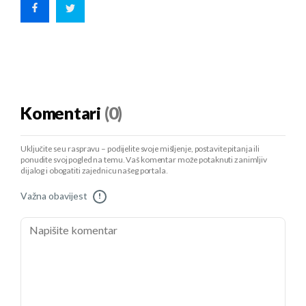
Komentari
(0)
Uključite se u raspravu – podijelite svoje mišljenje, postavite pitanja ili
ponudite svoj pogled na temu. Vaš komentar može potaknuti zanimljiv
dijalog i obogatiti zajednicu našeg portala.
Važna obavijest
!