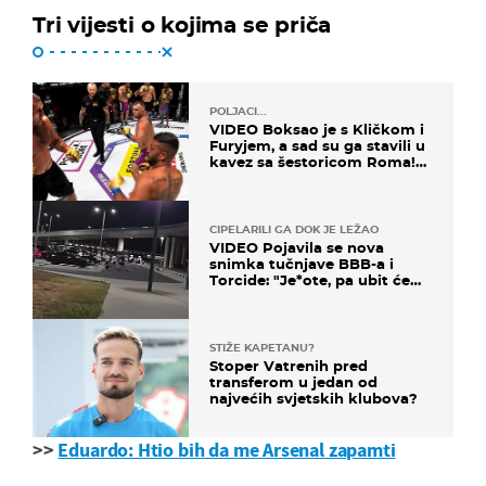
Tri vijesti o kojima se priča
POLJACI...
VIDEO Boksao je s Kličkom i
Furyjem, a sad su ga stavili u
kavez sa šestoricom Roma!
Pogledajte kako je završilo
CIPELARILI GA DOK JE LEŽAO
VIDEO Pojavila se nova
snimka tučnjave BBB-a i
Torcide: "Je*ote, pa ubit će
ga!"
STIŽE KAPETANU?
Stoper Vatrenih pred
transferom u jedan od
najvećih svjetskih klubova?
>>
Eduardo: Htio bih da me Arsenal zapamti