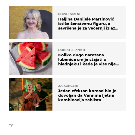
POPUT SIRENE
Haljina Danijele Martinović
ističe ženstvenu figuru, a
savršena je za večernji izlazak
na moru
DOBRO JE ZNATI
Koliko dugo narezana
lubenica smije stajati u
hladnjaku i kada je više nije
sigurno jesti?
ZA KONCERT
Jedan efektan komad bio je
dovoljan da Vannina ljetna
kombinacija zablista
TV