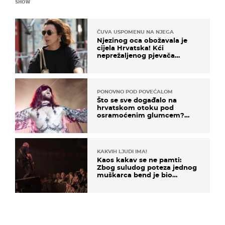
SHOW
ČUVA USPOMENU NA NJEGA
Njezinog oca obožavala je
cijela Hrvatska! Kći
neprežaljenog pjevača
projurila špicom na dva
kotača
PONOVNO POD POVEĆALOM
Što se sve događalo na
hrvatskom otoku pod
osramoćenim glumcem?
Bizarni prizori i danas
izazivaju nevjericu
KAKVIH LJUDI IMA!
Kaos kakav se ne pamti:
Zbog suludog poteza jednog
muškarca bend je bio
prisiljen prekinuti nastup