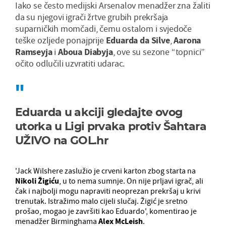
Iako se često medijski Arsenalov menadžer zna žaliti
da su njegovi igrači žrtve grubih prekršaja
suparničkih momčadi, čemu ostalom i svjedoče
teške ozljede ponajprije
Eduarda da Silve
,
Aarona
Ramseyja
i
Aboua Diabyja
, ove su sezone “topnici”
očito odlučili uzvratiti udarac.
Eduarda u akciji gledajte ovog
utorka u Ligi prvaka protiv Šahtara
UŽIVO na GOL.hr
'Jack Wilshere zaslužio je crveni karton zbog starta na
Nikoli Žigiću
, u to nema sumnje. On nije prljavi igrač, ali
čak i najbolji mogu napraviti neoprezan prekršaj u krivi
trenutak. Istražimo malo cijeli slučaj. Žigić je sretno
prošao, mogao je završiti kao Eduardo', komentirao je
menadžer Birminghama
Alex McLeish
.