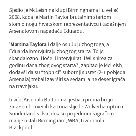
Sjedio je McLeish na klupi Birminghama i u veljači
2008. kada je Martin Taylor brutalnim startom
slomio nogu hrvatskom reprezentativcu i tadašnjem
Arsenalovom napadaču Eduardu.
'
Martina Taylora
i dalje osuđuju zbog toga, a
Eduarda intervjuiraju zbog tog starta. To je
skandalozno. Hoće li intervjuirati i Wilshirea za
godinu dana zbog ovog starta?', zapitao je McLeish,
dodavši da su “topnici” subotnji susret (2-1 pobjeda
Arsenala) trebali završiti sa sedam, a ne deset igrača
na travnjaku.
Inače, Arsenal i Bolton na ljestvici prema broju
zarađenih crvenih kartona slijede Wolverhampton i
Sunderland s dva, dok su po jednom s igračem
manje ostali Birmingham, WBA, Liverpool i
Blackpool.