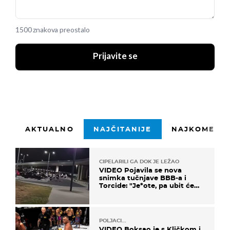
1500 znakova preostalo
Prijavite se
AKTUALNO
NAJČITANIJE
NAJKOMENTI
CIPELARILI GA DOK JE LEŽAO
VIDEO Pojavila se nova
snimka tučnjave BBB-a i
Torcide: "Je*ote, pa ubit će
ga!"
POLJACI...
VIDEO Boksao je s Kličkom i