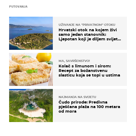
PUTOVANJA
UŽIVANJE NA "PRIVATNOM" OTOKU
Hrvatski otok na kojem živi
samo jedan stanovnik:
Ljepotan koji je diljem svijeta
poznat po svojem "bijelom
zlatu"
MA, SAVRŠENSTVO!
Kolač s limunom i sirom:
Recept za božanstvenu
slasticu koja se topi u ustima
NAJMANJA NA SVIJETU
Čudo prirode: Predivna
pješčana plaža na 100 metara
od mora