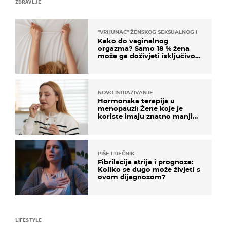
ZDRAVLJE
"VRHUNAC" ŽENSKOG SEKSUALNOG ISKUSTVA
Kako do vaginalnog
orgazma? Samo 18 % žena
može ga doživjeti isključivo
na ovaj način
NOVO ISTRAŽIVANJE
Hormonska terapija u
menopauzi: Žene koje je
koriste imaju znatno manji
rizik od ovoga
PIŠE LIJEČNIK
Fibrilacija atrija i prognoza:
Koliko se dugo može živjeti s
ovom dijagnozom?
LIFESTYLE