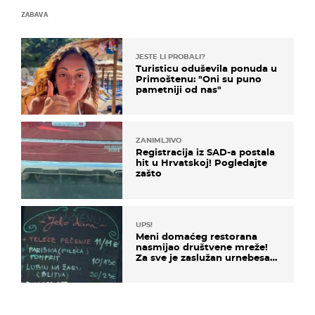
ZABAVA
JESTE LI PROBALI?
Turisticu oduševila ponuda u
Primoštenu: "Oni su puno
pametniji od nas"
ZANIMLJIVO
Registracija iz SAD-a postala
hit u Hrvatskoj! Pogledajte
zašto
UPS!
Meni domaćeg restorana
nasmijao društvene mreže!
Za sve je zaslužan urnebesan
naziv jela