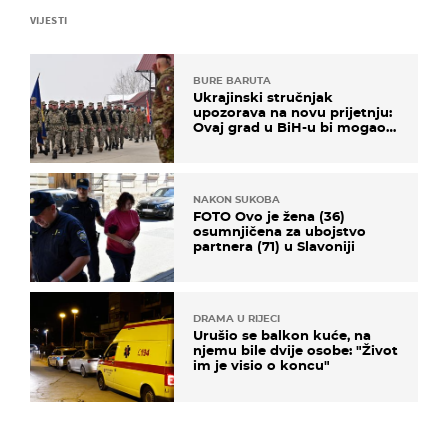
VIJESTI
BURE BARUTA
Ukrajinski stručnjak
upozorava na novu prijetnju:
Ovaj grad u BiH-u bi mogao
biti žarište
NAKON SUKOBA
FOTO Ovo je žena (36)
osumnjičena za ubojstvo
partnera (71) u Slavoniji
DRAMA U RIJECI
Urušio se balkon kuće, na
njemu bile dvije osobe: "Život
im je visio o koncu"