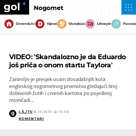
Nogome
Nogomet
Dnevnik.hr
Vijesti
Showbizz
Lifestyle
Putova
VIDEO: 'Skandalozno je da Eduardo
još priča o onom startu Taylora'
Zanimljiv je presjek osam dosadašnjih kola
engleskog nogometnog prvenstva gledajući broj
dobivenih žutih i crvenih kartona po pojedinoj
momčadi...
I.Š./TS
18.10.2010 @ 10:36
KOMENTARI