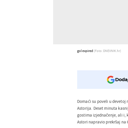
gol expired
(Foto: DNEVNIK.hr)
Dodaj
Domaći su poveli u devetoj m
Astorija. Deset minuta kasn
gostima izjednačenje, ali i,
Astori napravio prekršaj n