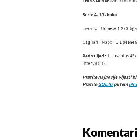
Frano Mlinar
svih 90 minuta
Serie A, 17. kolo:
Livorno - Udinese 1-2 (Siliga
Cagliari - Napoli 1-1 (Nene 
Redoslijed:
1. Juventus 43 (
Inter 28 (-1)…
Pratite najnovije vijesti b
Pratite
GOL.hr
putem
iPh
Komentar