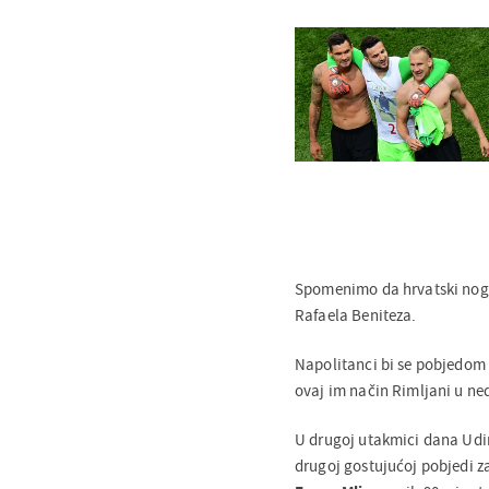
Spomenimo da hrvatski no
Rafaela Beniteza.
Napolitanci bi se pobjedom
ovaj im način Rimljani u ned
U drugoj utakmici dana Udine
drugoj gostujućoj pobjedi z