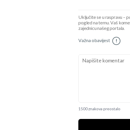
Uključite se u raspravu – pod
pogled na temu. Vaš koment
zajednicu našeg portala.
Važna obavijest
!
1500 znakova preostalo