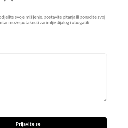
ijelite svoje mišljenje, postavite pitanja ili ponudite svoj
ar može potaknuti zanimljiv dijalog i obogatiti
Prijavite se