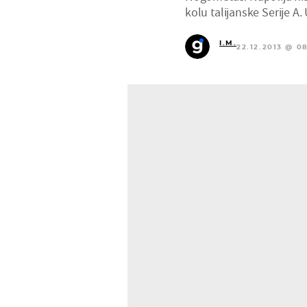
kolu talijanske Serije A
I.M.
22.12.2013 @ 08