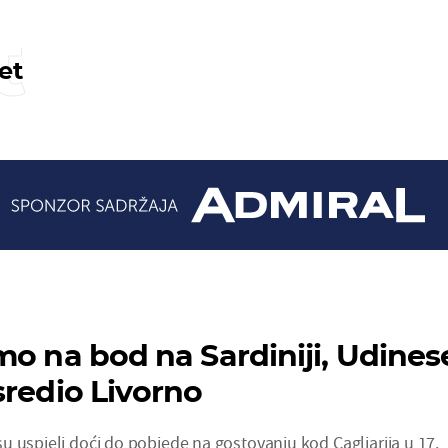
t
et
mo na bod na Sardiniji, Udines
sredio Livorno
u uspjeli doći do pobjede na gostovanju kod Cagliarija u 17.