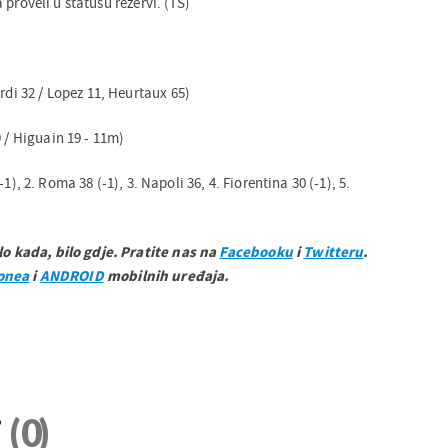
 proveli u statusu rezervi. (TS)
rdi 32 / Lopez 11, Heurtaux 65)
9 / Higuain 19 - 11m)
-1), 2. Roma 38 (-1), 3. Napoli 36, 4. Fiorentina 30 (-1), 5.
ilo kada, bilo gdje. Pratite nas na
Facebooku
i
Twitteru
.
onea
i
ANDROID
mobilnih uređaja.
i
(0)