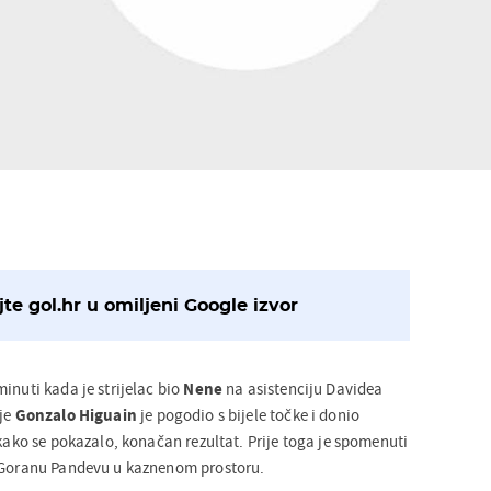
te gol.hr u omiljeni Google izvor
inuti kada je strijelac bio
Nene
na asistenciju Davidea
ije
Gonzalo Higuain
je pogodio s bijele točke i donio
 kako se pokazalo, konačan rezultat. Prije toga je spomenuti
a Goranu Pandevu u kaznenom prostoru.