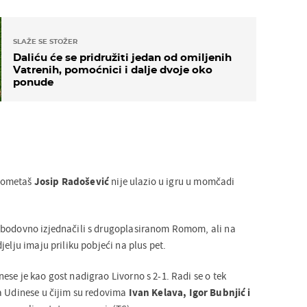
SLAŽE SE STOŽER
Daliću će se pridružiti jedan od omiljenih
Vatrenih, pomoćnici i dalje dvoje oko
ponude
gometaš
Josip Radošević
nije ulazio u igru u momčadi
 bodovno izjednačili s drugoplasiranom Romom, ali na
jelju imaju priliku pobjeći na plus pet.
se je kao gost nadigrao Livorno s 2-1. Radi se o tek
a Udinese u čijim su redovima
Ivan Kelava, Igor Bubnjić i