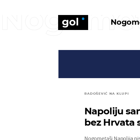
Nogome
Nogom
RADOŠEVIĆ NA KLUPI
Napoliju sa
bez Hrvata 
Nogometaši Napolija nis