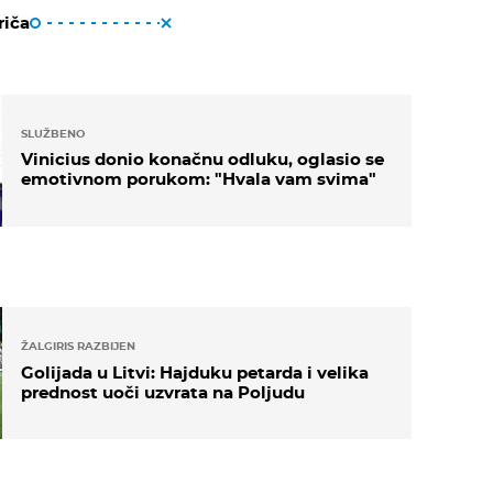
riča
SLUŽBENO
Vinicius donio konačnu odluku, oglasio se
emotivnom porukom: "Hvala vam svima"
ŽALGIRIS RAZBIJEN
Golijada u Litvi: Hajduku petarda i velika
prednost uoči uzvrata na Poljudu