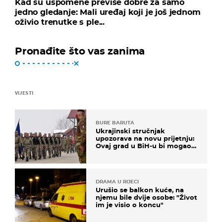
Kad su uspomene previše dobre za samo
jedno gledanje: Mali uređaj koji je još jednom
oživio trenutke s ple...
Pronađite što vas zanima
VIJESTI
BURE BARUTA
Ukrajinski stručnjak
upozorava na novu prijetnju:
Ovaj grad u BiH-u bi mogao
biti žarište
DRAMA U RIJECI
Urušio se balkon kuće, na
njemu bile dvije osobe: "Život
im je visio o koncu"