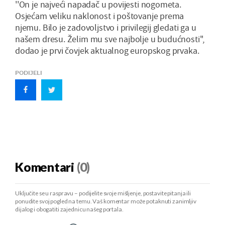
''On je najveći napadač u povijesti nogometa.
Osjećam veliku naklonost i poštovanje prema
njemu. Bilo je zadovoljstvo i privilegij gledati ga u
našem dresu. Želim mu sve najbolje u budućnosti'',
dodao je prvi čovjek aktualnog europskog prvaka.
PODIJELI
Komentari
(0)
Uključite se u raspravu – podijelite svoje mišljenje, postavite pitanja ili
ponudite svoj pogled na temu. Vaš komentar može potaknuti zanimljiv
dijalog i obogatiti zajednicu našeg portala.