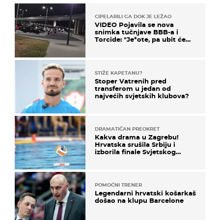
CIPELARILI GA DOK JE LEŽAO
VIDEO Pojavila se nova
snimka tučnjave BBB-a i
Torcide: "Je*ote, pa ubit će
ga!"
STIŽE KAPETANU?
Stoper Vatrenih pred
transferom u jedan od
najvećih svjetskih klubova?
DRAMATIČAN PREOKRET
Kakva drama u Zagrebu!
Hrvatska srušila Srbiju i
izborila finale Svjetskog
prvenstva
POMOĆNI TRENER
Legendarni hrvatski košarkaš
došao na klupu Barcelone