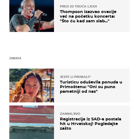
PRED 20 TISUĆA LJUDI
Thompson izazvao ovacije
već na početku koncerta:
"Što ću kad sam slab..."
ZABAVA
JESTE LI PROBALI?
Turisticu oduševila ponuda u
Primoštenu: "Oni su puno
pametniji od nas"
ZANIMLJIVO
Registracija iz SAD-a postala
hit u Hrvatskoj! Pogledajte
zašto