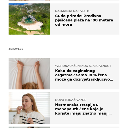
NAJMANJA NA SVIJETU
Čudo prirode: Predivna
pješčana plaža na 100 metara
od mora
ZDRAVLJE
"VRHUNAC" ŽENSKOG SEKSUALNOG ISKUSTVA
Kako do vaginalnog
orgazma? Samo 18 % žena
može ga doživjeti isključivo
na ovaj način
NOVO ISTRAŽIVANJE
Hormonska terapija u
menopauzi: Žene koje je
koriste imaju znatno manji
rizik od ovoga