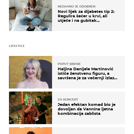
NEDAVNO JE ODOBREN
Novi lijek za dijabetes tip 2:
Regulira šećer u krvi, ali
utječe i na gubitak
kilograma! Evo tko ga smije
uzimati i koje su nuspojave
LIFESTYLE
POPUT SIRENE
Haljina Danijele Martinović
ističe ženstvenu figuru, a
savršena je za večernji izlazak
na moru
ZA KONCERT
Jedan efektan komad bio je
dovoljan da Vannina ljetna
kombinacija zablista