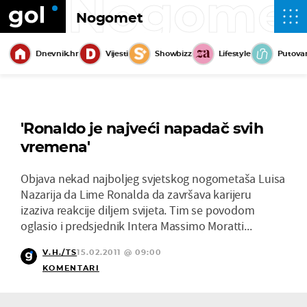
Nogome
Nogomet
Dnevnik.hr
Vijesti
Showbizz
Lifestyle
Putova
'Ronaldo je najveći napadač svih
vremena'
Objava nekad najboljeg svjetskog nogometaša Luisa
Nazarija da Lime Ronalda da završava karijeru
izaziva reakcije diljem svijeta. Tim se povodom
oglasio i predsjednik Intera Massimo Moratti...
V.H./TS
15.02.2011 @ 09:00
KOMENTARI