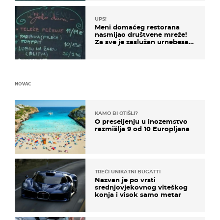
UPS!
Meni domaćeg restorana
nasmijao društvene mreže!
Za sve je zaslužan urnebesan
naziv jela
NOVAC
KAMO BI OTIŠLI?
O preseljenju u inozemstvo
razmišlja 9 od 10 Europljana
TREĆI UNIKATNI BUGATTI
Nazvan je po vrsti
srednjovjekovnog viteškog
konja i visok samo metar