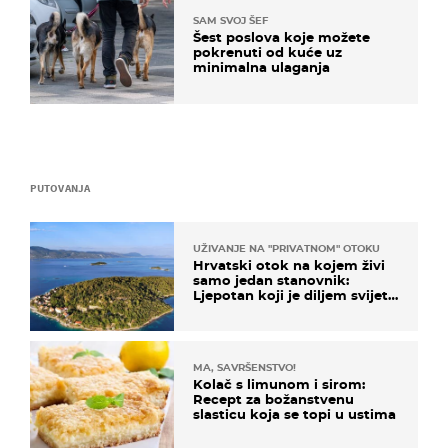
SAM SVOJ ŠEF
Šest poslova koje možete
pokrenuti od kuće uz
minimalna ulaganja
PUTOVANJA
UŽIVANJE NA "PRIVATNOM" OTOKU
Hrvatski otok na kojem živi
samo jedan stanovnik:
Ljepotan koji je diljem svijeta
poznat po svojem "bijelom
zlatu"
MA, SAVRŠENSTVO!
Kolač s limunom i sirom:
Recept za božanstvenu
slasticu koja se topi u ustima