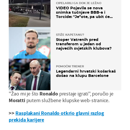
CIPELARILI GA DOK JE LEŽAO
VIDEO Pojavila se nova
snimka tučnjave BBB-a i
Torcide: "Je*ote, pa ubit će
ga!"
STIŽE KAPETANU?
Stoper Vatrenih pred
transferom u jedan od
najvećih svjetskih klubova?
POMOĆNI TRENER
Legendarni hrvatski košarkaš
došao na klupu Barcelone
''Žao mi je što
Ronaldo
prestaje igrati'', poručio je
Moratti
putem službene klupske web-stranice.
>>
Rasplakani Ronaldo otkrio glavni razlog
prekida karijere