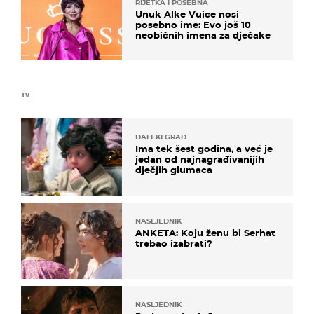
RIJETKA I POSEBNA
Unuk Alke Vuice nosi
posebno ime: Evo još 10
neobičnih imena za dječake
TV
DALEKI GRAD
Ima tek šest godina, a već je
jedan od najnagrađivanijih
dječjih glumaca
NASLJEDNIK
ANKETA: Koju ženu bi Serhat
trebao izabrati?
NASLJEDNIK