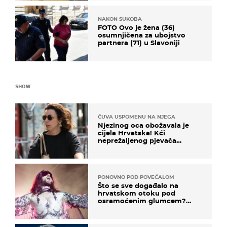
NAKON SUKOBA
FOTO Ovo je žena (36)
osumnjičena za ubojstvo
partnera (71) u Slavoniji
SHOW
ČUVA USPOMENU NA NJEGA
Njezinog oca obožavala je
cijela Hrvatska! Kći
neprežaljenog pjevača
projurila špicom na dva
kotača
PONOVNO POD POVEĆALOM
Što se sve događalo na
hrvatskom otoku pod
osramoćenim glumcem?
Bizarni prizori i danas
izazivaju nevjericu