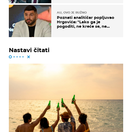
AU, OVO JE RUŽNO
Poznati analitičar popljuvao
Hrgovića: "Lako ga je
pogoditi, ne kreće se, ne
koristi noge..."
Nastavi čitati