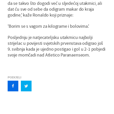
da se takvo što dogodi već u sljedećoj utakmici, ali
dat ću sve od sebe da odigram makar do kraja
godine,' kaže Ronaldo koji priznaje:
'Borim se s vagom za kilograme i bolovima.'
Posljednju je natjecateljsku utakmicu najbolji
strijelac u povijesti svjetskih prvenstava odigrao još
9. svibnja kada je ujedno postigao i gol u 2-1 pobjedi
svoje momčadi nad Atletico Paranaenseom.
PODIJELI