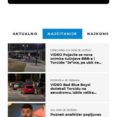
AKTUALNO
NAJČITANIJE
NAJKOMENTI
CIPELARILI GA DOK JE LEŽAO
VIDEO Pojavila se nova
snimka tučnjave BBB-a i
Torcide: "Je*ote, pa ubit će
ga!"
POJAVILA SE SNIMKA
VIDEO Bad Blue Boysi
dočekali Torcidu na
aerodromu, izbila velika
masovna tučnjava
AU, OVO JE RUŽNO
Poznati analitičar popljuvao