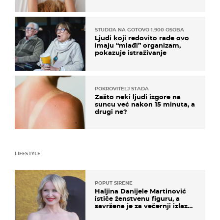
na ovaj način
STUDIJA NA GOTOVO 1.900 OSOBA
Ljudi koji redovito rade ovo
imaju “mlađi” organizam,
pokazuje istraživanje
POKROVITELJ STADA
Zašto neki ljudi izgore na
suncu već nakon 15 minuta, a
drugi ne?
LIFESTYLE
POPUT SIRENE
Haljina Danijele Martinović
ističe ženstvenu figuru, a
savršena je za večernji izlazak
na moru