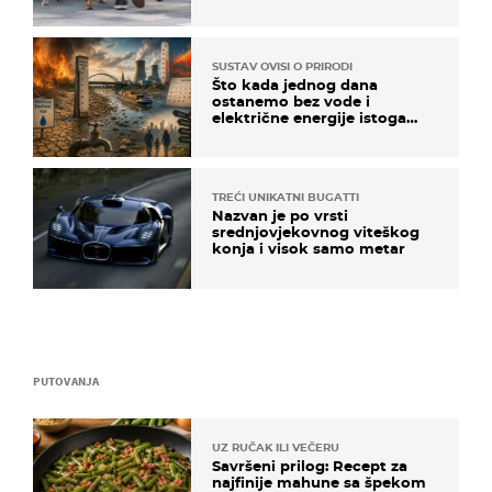
SUSTAV OVISI O PRIRODI
Što kada jednog dana
ostanemo bez vode i
električne energije istoga
dana?
TREĆI UNIKATNI BUGATTI
Nazvan je po vrsti
srednjovjekovnog viteškog
konja i visok samo metar
PUTOVANJA
UZ RUČAK ILI VEČERU
Savršeni prilog: Recept za
najfinije mahune sa špekom