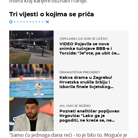
Intera kraj karijere obznani i ranije.
Tri vijesti o kojima se priča
CIPELARILI GA DOK JE LEŽAO
VIDEO Pojavila se nova
snimka tučnjave BBB-a i
Torcide: "Je*ote, pa ubit će
ga!"
DRAMATIČAN PREOKRET
Kakva drama u Zagrebu!
Hrvatska srušila Srbiju i
izborila finale Svjetskog
prvenstva
AU, OVO JE RUŽNO
Poznati analitičar popljuvao
Hrgovića: "Lako ga je
pogoditi, ne kreće se, ne
koristi noge..."
'Samo ću jednoga dana reći - to je bilo to. Moguće je