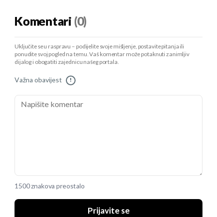
Komentari
(0)
Uključite se u raspravu – podijelite svoje mišljenje, postavite pitanja ili
ponudite svoj pogled na temu. Vaš komentar može potaknuti zanimljiv
dijalog i obogatiti zajednicu našeg portala.
Važna obavijest
!
1500 znakova preostalo
Prijavite se