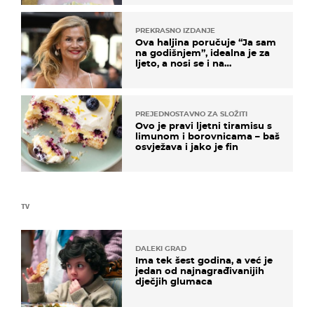
PREKRASNO IZDANJE
Ova haljina poručuje “Ja sam
na godišnjem”, idealna je za
ljeto, a nosi se i na
zagrebačkoj špici
PREJEDNOSTAVNO ZA SLOŽITI
Ovo je pravi ljetni tiramisu s
limunom i borovnicama – baš
osvježava i jako je fin
TV
DALEKI GRAD
Ima tek šest godina, a već je
jedan od najnagrađivanijih
dječjih glumaca