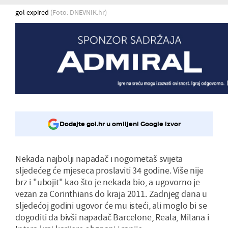
gol expired
(Foto: DNEVNIK.hr)
Dodajte gol.hr u omiljeni Google izvor
Nekada najbolji napadač i nogometaš svijeta
sljedećeg će mjeseca proslaviti 34 godine. Više nije
brz i "ubojit" kao što je nekada bio, a ugovorno je
vezan za Corinthians do kraja 2011. Zadnjeg dana u
sljedećoj godini ugovor će mu isteći, ali moglo bi se
dogoditi da bivši napadač Barcelone, Reala, Milana i