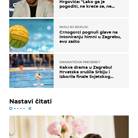
Hrgovića: "Lako ga je
pogoditi, ne kreće se, ne
koristi noge..."
IMALI SU RAZLOG
Crnogorci pognuli glave na
intoniranju himni u Zagrebu,
evo zašto
DRAMATIČAN PREOKRET
Kakva drama u Zagrebu!
Hrvatska srušila Srbiju i
izborila finale Svjetskog
prvenstva
Nastavi čitati