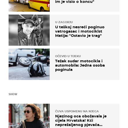
im je visio o koncu"
U ZAGORJU
U teškoj nesreći poginuo
vatrogasac i motociklst
Matija: "Ostavio je trag"
OČEVID U TIJEKU
Težak sudar motocikla i
automobila: Jedna osoba
poginula
SHOW
ČUVA USPOMENU NA NJEGA
Njezinog oca obožavala je
cijela Hrvatska! Kći
neprežaljenog pjevača