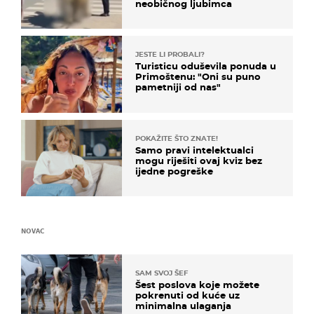
neobičnog ljubimca
JESTE LI PROBALI?
Turisticu oduševila ponuda u
Primoštenu: "Oni su puno
pametniji od nas"
POKAŽITE ŠTO ZNATE!
Samo pravi intelektualci
mogu riješiti ovaj kviz bez
ijedne pogreške
NOVAC
SAM SVOJ ŠEF
Šest poslova koje možete
pokrenuti od kuće uz
minimalna ulaganja