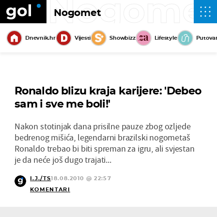
Nogome
Nogomet
Dnevnik.hr
Vijesti
Showbizz
Lifestyle
Putova
Ronaldo blizu kraja karijere: 'Debeo
sam i sve me boli!'
Nakon stotinjak dana prisilne pauze zbog ozljede
bedrenog mišića, legendarni brazilski nogometaš
Ronaldo trebao bi biti spreman za igru, ali svjestan
je da neće još dugo trajati...
I.J./TS
18.08.2010 @ 22:57
KOMENTARI