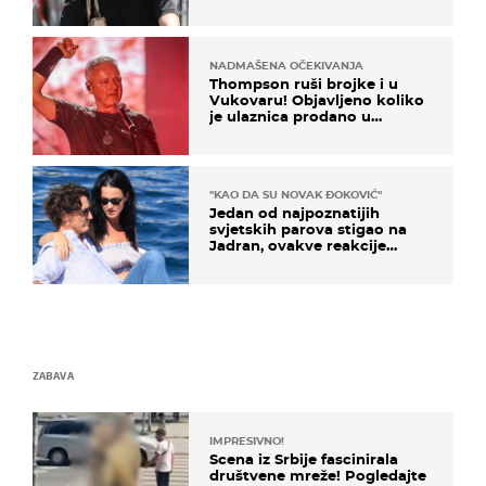
projurila špicom na dva
kotača
NADMAŠENA OČEKIVANJA
Thompson ruši brojke i u
Vukovaru! Objavljeno koliko
je ulaznica prodano u
kratkom vremenu
"KAO DA SU NOVAK ĐOKOVIĆ"
Jedan od najpoznatijih
svjetskih parova stigao na
Jadran, ovakve reakcije
vjerojatno nisu očekivali
ZABAVA
IMPRESIVNO!
Scena iz Srbije fascinirala
društvene mreže! Pogledajte