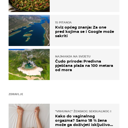
15 PITANJA
Kviz općeg znanja: Za one
pred kojima se i Google može
sakriti
NAJMANJA NA SVIJETU
Čudo prirode: Predivna
pješčana plaža na 100 metara
od mora
ZDRAVLJE
"VRHUNAC" ŽENSKOG SEKSUALNOG ISKUSTVA
Kako do vaginalnog
orgazma? Samo 18 % žena
može ga doživjeti isključivo