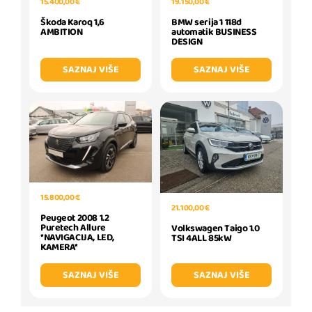
19.150,00 €
15.400,00 €
BMW serija 1 118d
Škoda Karoq 1,6
automatik BUSINESS
AMBITION
DESIGN
SAZNAJ VIŠE
SAZNAJ VIŠE
15.800,00 €
21.100,00 €
Peugeot 2008 1.2
Puretech Allure
Volkswagen Taigo 1.0
*NAVIGACIJA, LED,
TSI 4ALL 85kW
KAMERA*
SAZNAJ VIŠE
SAZNAJ VIŠE