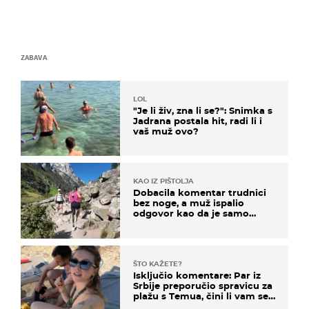
ZABAVA
LOL
"Je li živ, zna li se?": Snimka s
Jadrana postala hit, radi li i
vaš muž ovo?
KAO IZ PIŠTOLJA
Dobacila komentar trudnici
bez noge, a muž ispalio
odgovor kao da je samo
čekao…
ŠTO KAŽETE?
Isključio komentare: Par iz
Srbije preporučio spravicu za
plažu s Temua, čini li vam se
ovo sigurnim?