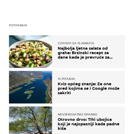
PUTOVANJA
GOTOVO ZA 15 MINUTA
Najbolja ljetna salata od
graha: Brzinski recept za
dane kada je prevruće za
kuhanje
15 PITANJA
Kviz općeg znanja: Za one
pred kojima se i Google može
sakriti
NEVJEROJATNO OPASNO
Otrovno drvo: Tihi ubojica
koji je najopasniji kada padne
kiša