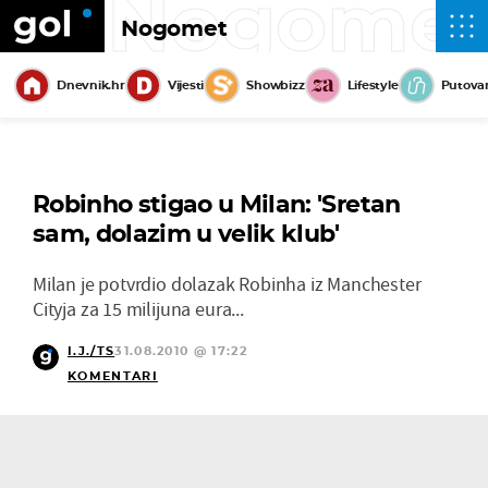
Nogome
Nogomet
Dnevnik.hr
Vijesti
Showbizz
Lifestyle
Putova
Robinho stigao u Milan: 'Sretan
sam, dolazim u velik klub'
Milan je potvrdio dolazak Robinha iz Manchester
Cityja za 15 milijuna eura...
I.J./TS
31.08.2010 @ 17:22
KOMENTARI