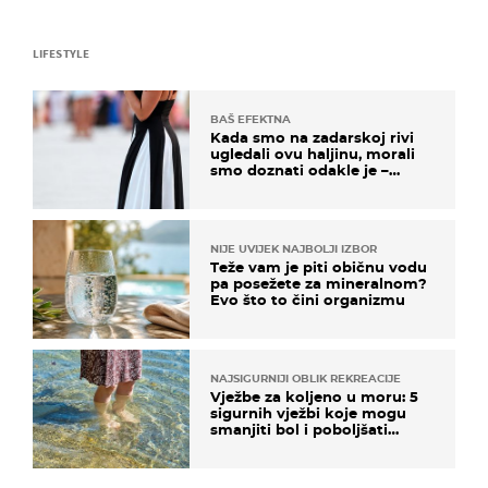
LIFESTYLE
BAŠ EFEKTNA
Kada smo na zadarskoj rivi
ugledali ovu haljinu, morali
smo doznati odakle je –
košta samo 18 eura
NIJE UVIJEK NAJBOLJI IZBOR
Teže vam je piti običnu vodu
pa posežete za mineralnom?
Evo što to čini organizmu
NAJSIGURNIJI OBLIK REKREACIJE
Vježbe za koljeno u moru: 5
sigurnih vježbi koje mogu
smanjiti bol i poboljšati
pokretljivost