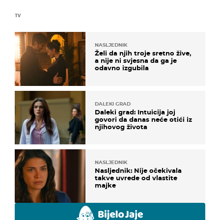
TV
NASLJEDNIK
Želi da njih troje sretno žive,
a nije ni svjesna da ga je
odavno izgubila
DALEKI GRAD
Daleki grad: Intuicija joj
govori da danas neće otići iz
njihovog života
NASLJEDNIK
Nasljednik: Nije očekivala
takve uvrede od vlastite
majke