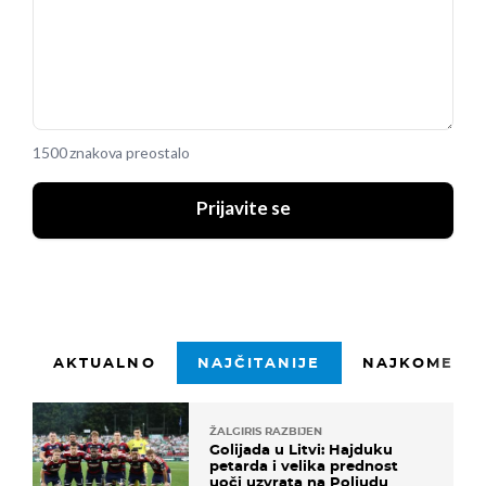
1500 znakova preostalo
Prijavite se
AKTUALNO
NAJČITANIJE
NAJKOMENTI
ŽALGIRIS RAZBIJEN
Golijada u Litvi: Hajduku
petarda i velika prednost
uoči uzvrata na Poljudu