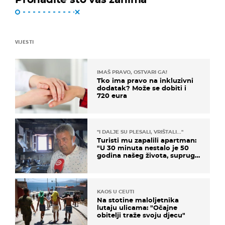
VIJESTI
IMAŠ PRAVO, OSTVARI GA!
Tko ima pravo na inkluzivni
dodatak? Može se dobiti i
720 eura
"I DALJE SU PLESALI, VRIŠTALI..."
Turisti mu zapalili apartman:
"U 30 minuta nestalo je 50
godina našeg života, supruga
i ja ne možemo oka sklopiti"
KAOS U CEUTI
Na stotine maloljetnika
lutaju ulicama: "Očajne
obitelji traže svoju djecu"