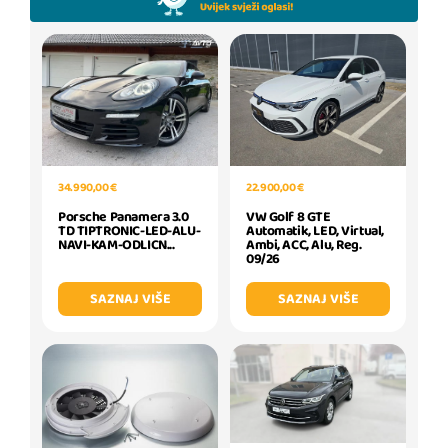
34.990,00 €
22.900,00 €
Porsche Panamera 3.0
VW Golf 8 GTE
TD TIPTRONIC-LED-ALU-
Automatik, LED, Virtual,
NAVI-KAM-ODLICN...
Ambi, ACC, Alu, Reg.
09/26
SAZNAJ VIŠE
SAZNAJ VIŠE