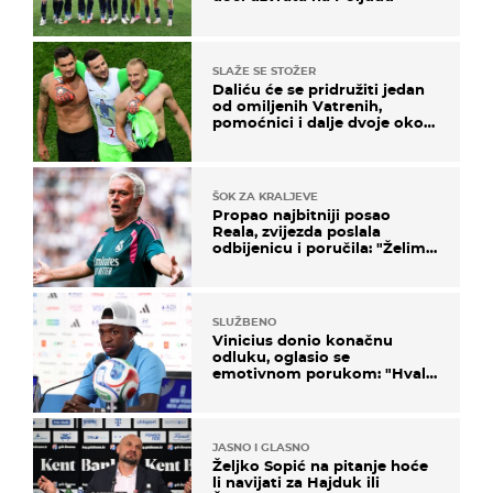
SLAŽE SE STOŽER
Daliću će se pridružiti jedan
od omiljenih Vatrenih,
pomoćnici i dalje dvoje oko
ponude
ŠOK ZA KRALJEVE
Propao najbitniji posao
Reala, zvijezda poslala
odbijenicu i poručila: "Želim
u Barcelonu"
SLUŽBENO
Vinicius donio konačnu
odluku, oglasio se
emotivnom porukom: "Hvala
vam svima"
JASNO I GLASNO
Željko Sopić na pitanje hoće
li navijati za Hajduk ili