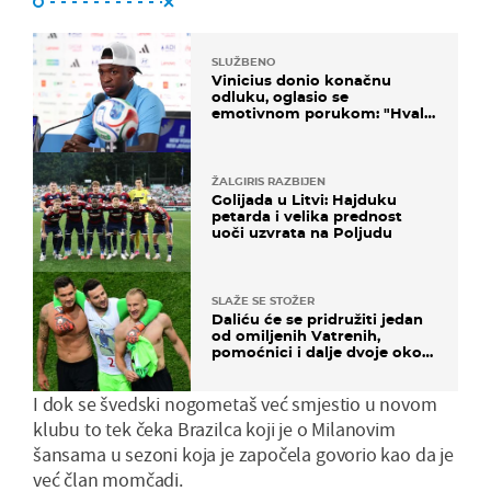
SLUŽBENO
Vinicius donio konačnu
odluku, oglasio se
emotivnom porukom: "Hvala
vam svima"
ŽALGIRIS RAZBIJEN
Golijada u Litvi: Hajduku
petarda i velika prednost
uoči uzvrata na Poljudu
SLAŽE SE STOŽER
Daliću će se pridružiti jedan
od omiljenih Vatrenih,
pomoćnici i dalje dvoje oko
ponude
I dok se švedski nogometaš već smjestio u novom
klubu to tek čeka Brazilca koji je o Milanovim
šansama u sezoni koja je započela govorio kao da je
već član momčadi.