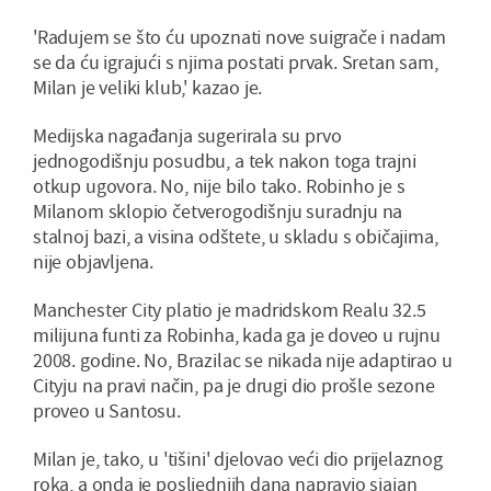
'Radujem se što ću upoznati nove suigrače i nadam
se da ću igrajući s njima postati prvak. Sretan sam,
Milan je veliki klub,' kazao je.
Medijska nagađanja sugerirala su prvo
jednogodišnju posudbu, a tek nakon toga trajni
otkup ugovora. No, nije bilo tako. Robinho je s
Milanom sklopio četverogodišnju suradnju na
stalnoj bazi, a visina odštete, u skladu s običajima,
nije objavljena.
Manchester City platio je madridskom Realu 32.5
milijuna funti za Robinha, kada ga je doveo u rujnu
2008. godine. No, Brazilac se nikada nije adaptirao u
Cityju na pravi način, pa je drugi dio prošle sezone
proveo u Santosu.
Milan je, tako, u 'tišini' djelovao veći dio prijelaznog
roka, a onda je posljednjih dana napravio sjajan