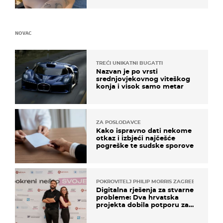
NOVAC
TREĆI UNIKATNI BUGATTI
Nazvan je po vrsti
srednjovjekovnog viteškog
konja i visok samo metar
ZA POSLODAVCE
Kako ispravno dati nekome
otkaz i izbjeći najčešće
pogreške te sudske sporove
POKROVITELJ PHILIP MORRIS ZAGREB
Digitalna rješenja za stvarne
probleme: Dva hrvatska
projekta dobila potporu za
razvoj