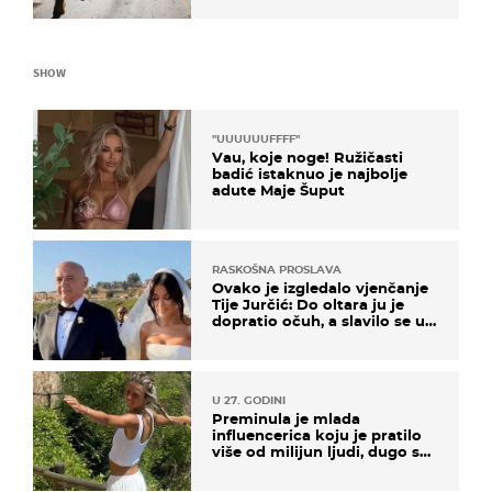
SHOW
"UUUUUUFFFF"
Vau, koje noge! Ružičasti
badić istaknuo je najbolje
adute Maje Šuput
RASKOŠNA PROSLAVA
Ovako je izgledalo vjenčanje
Tije Jurčić: Do oltara ju je
dopratio očuh, a slavilo se uz
Olivera i Rozgu
U 27. GODINI
Preminula je mlada
influencerica koju je pratilo
više od milijun ljudi, dugo se
borila s opakom bolesti