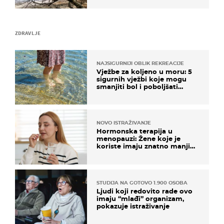
ZDRAVLJE
NAJSIGURNIJI OBLIK REKREACIJE
Vježbe za koljeno u moru: 5
sigurnih vježbi koje mogu
smanjiti bol i poboljšati
pokretljivost
NOVO ISTRAŽIVANJE
Hormonska terapija u
menopauzi: Žene koje je
koriste imaju znatno manji
rizik od ovoga
STUDIJA NA GOTOVO 1.900 OSOBA
Ljudi koji redovito rade ovo
imaju “mlađi” organizam,
pokazuje istraživanje