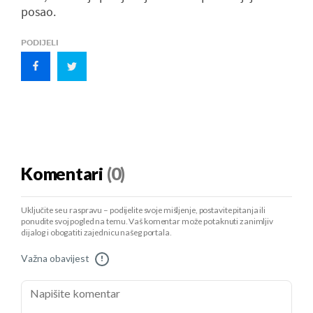
posao.
PODIJELI
Komentari
(0)
Uključite se u raspravu – podijelite svoje mišljenje, postavite pitanja ili
ponudite svoj pogled na temu. Vaš komentar može potaknuti zanimljiv
dijalog i obogatiti zajednicu našeg portala.
Važna obavijest
!