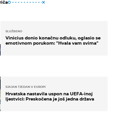
riča
SLUŽBENO
Vinicius donio konačnu odluku, oglasio se
emotivnom porukom: "Hvala vam svima"
SJAJAN TJEDAN U EUROPI
Hrvatska nastavila uspon na UEFA-inoj
ljestvici: Preskočena je još jedna država