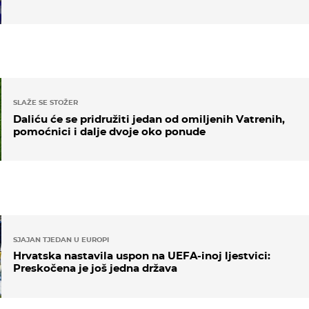
SLAŽE SE STOŽER
Daliću će se pridružiti jedan od omiljenih Vatrenih,
pomoćnici i dalje dvoje oko ponude
SJAJAN TJEDAN U EUROPI
Hrvatska nastavila uspon na UEFA-inoj ljestvici:
Preskočena je još jedna država