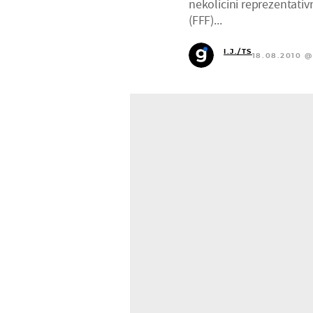
nekolicini reprezentati
(FFF)...
I.J./TS
18.08.2010 @