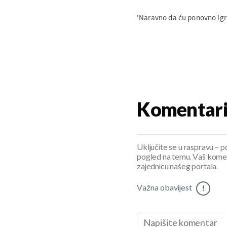
'Naravno da ću ponovno igra
Komentar
Uključite se u raspravu – pod
pogled na temu. Vaš koment
zajednicu našeg portala.
Važna obavijest
!