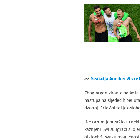
>>
Reakcija Anelke: Vi ste
Zbog organiziranja bojkota t
nastupa na sljedećih pet u
dvoboj. Eric Abidal je oslob
'Ne razumijem zašto su neki
kažnjeni. Svi su igrači sudje
otklonivši svaku mogućnost 