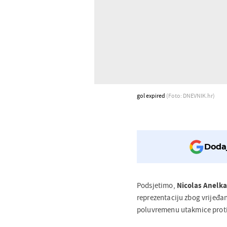
gol expired
(Foto: DNEVNIK.hr)
Dodaj
Podsjetimo,
Nicolas Anelka
reprezentaciju zbog vrijeđ
poluvremenu utakmice protiv