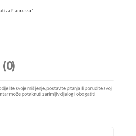
ti za Francusku.'
i
(0)
ijelite svoje mišljenje, postavite pitanja ili ponudite svoj
ar može potaknuti zanimljiv dijalog i obogatiti