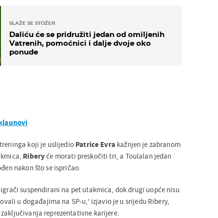
SLAŽE SE STOŽER
Daliću će se pridružiti jedan od omiljenih
Vatrenih, pomoćnici i dalje dvoje oko
ponude
 klaunovi
reninga koji je uslijedio
Patrice Evra
kažnjen je zabranom
takmica,
Ribery
će morati preskočiti tri, a Toulalan jedan
ođen nakon što se ispričao.
 igrači suspendirani na pet utakmica, dok drugi uopće nisu
lovali u događajima na SP-u,' izjavio je u srijedu Ribery,
zaključivanja reprezentativne karijere.