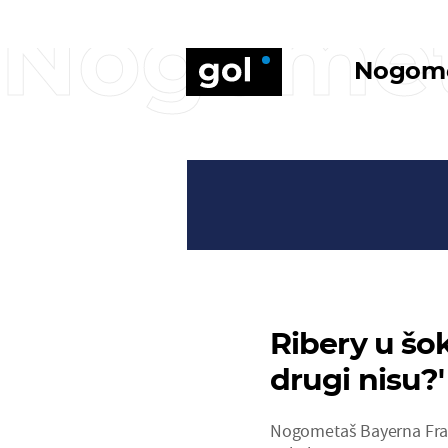
Nogome
Nogom
Ribery u šok
drugi nisu?'
Nogometaš Bayerna Franc