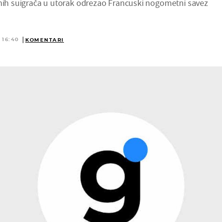
vnih suigrača u utorak odrezao Francuski nogometni savez
 16:40
KOMENTARI