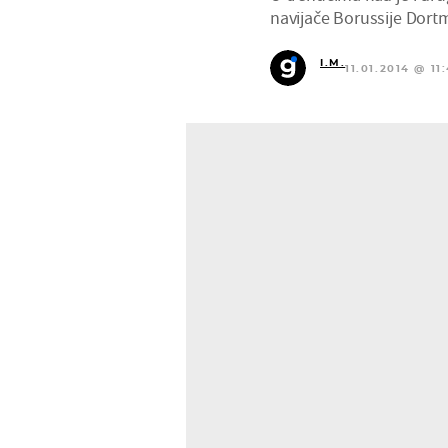
navijače Borussije Dort
I.M.
11.01.2014 @ 11