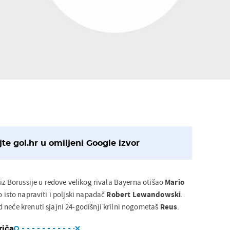
te gol.hr u omiljeni Google izvor
 iz Borussije u redove velikog rivala Bayerna otišao
Mario
to isto napraviti i poljski napadač
Robert Lewandowski
.
 neće krenuti sjajni 24-godišnji krilni nogometaš
Reus
.
riča