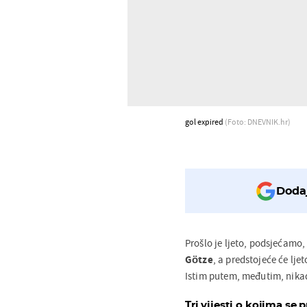
gol expired
(Foto: DNEVNIK.hr)
Dodaj
Prošlo je ljeto, podsjećamo,
Götze
, a predstojeće će lje
Istim putem, međutim, nikad
Tri vijesti o kojima se p