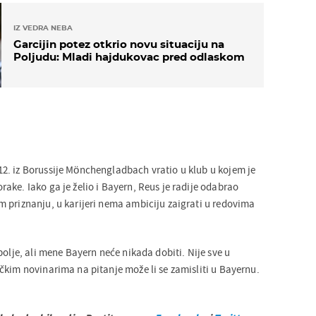
IZ VEDRA NEBA
Garcijin potez otkrio novu situaciju na
Poljudu: Mladi hajdukovac pred odlaskom
. iz Borussije Mönchengladbach vratio u klub u kojem je
ake. Iako ga je želio i Bayern, Reus je radije odabrao
 priznanju, u karijeri nema ambiciju zaigrati u redovima
bolje, ali mene Bayern neće nikada dobiti. Nije sve u
čkim novinarima na pitanje može li se zamisliti u Bayernu.