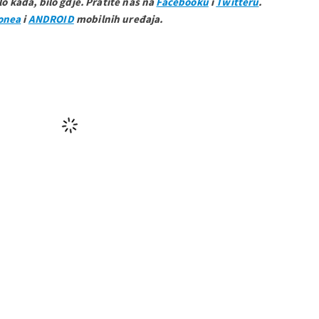
ilo kada, bilo gdje. Pratite nas na
Facebooku
i
Twitteru
.
onea
i
ANDROID
mobilnih uređaja.