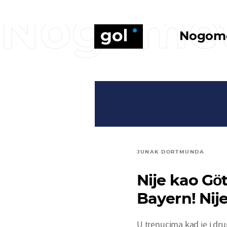
Nogome
Nogom
JUNAK DORTMUNDA
Nije kao Gö
Bayern! Nij
U trenucima kad je i dru