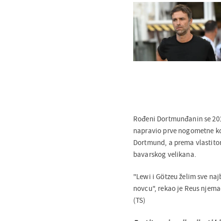
Rođeni Dortmunđanin se 2012
napravio prve nogometne kor
Dortmund, a prema vlastitom
bavarskog velikana.
"Lewi i Götzeu želim sve naj
novcu", rekao je Reus njema
(TS)