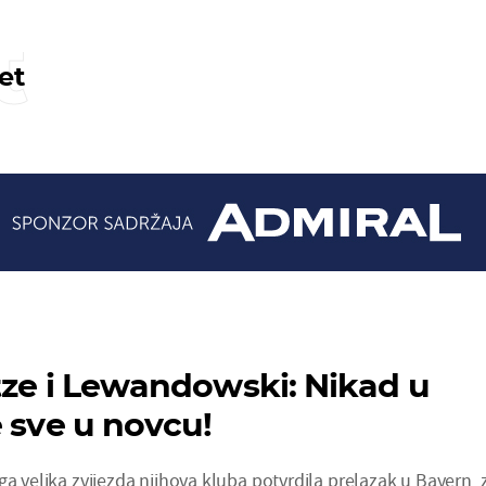
t
et
tze i Lewandowski: Nikad u
e sve u novcu!
ga velika zvijezda njihova kluba potvrdila prelazak u Bayern, 