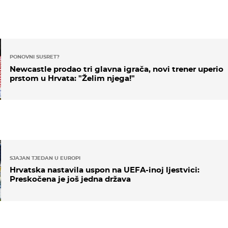
PONOVNI SUSRET?
Newcastle prodao tri glavna igrača, novi trener uperio
prstom u Hrvata: "Želim njega!"
SJAJAN TJEDAN U EUROPI
Hrvatska nastavila uspon na UEFA-inoj ljestvici:
Preskočena je još jedna država