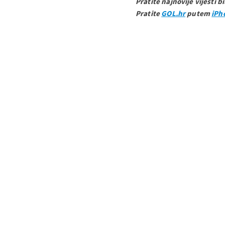
Pratite najnovije vijesti b
Pratite
GOL.hr
putem
iPh