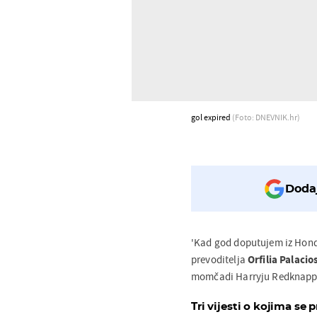
gol expired
(Foto: DNEVNIK.hr)
Dodaj
'Kad god doputujem iz Hondur
prevoditelja
Orfilia Palacio
momčadi Harryju Redknappu
Tri vijesti o kojima se p