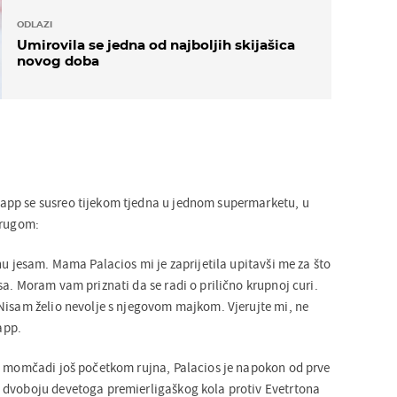
ODLAZI
Umirovila se jedna od najboljih skijašica
novog doba
pp se susreo tijekom tjedna u jednom supermarketu, u
prugom:
nu jesam. Mama Palacios mi je zaprijetila upitavši me za što
a. Moram vam priznati da se radi o prilično krupnoj curi.
Nisam želio nevolje s njegovom majkom. Vjerujte mi, ne
napp.
e momčadi još početkom rujna, Palacios je napokon od prve
 dvoboju devetoga premierligaškog kola protiv Evetrtona