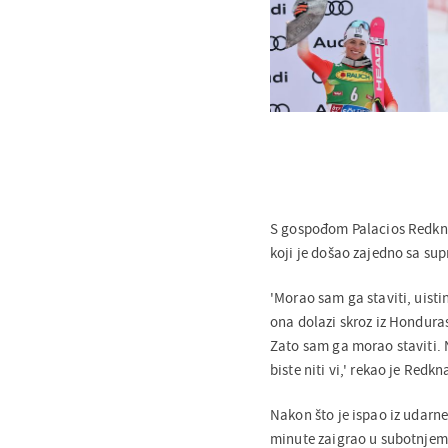
S gospođom Palacios Redkna
koji je došao zajedno sa su
'Morao sam ga staviti, uisti
ona dolazi skroz iz Honduras
Zato sam ga morao staviti. 
biste niti vi,' rekao je Redk
Nakon što je ispao iz udarn
minute zaigrao u subotnjem