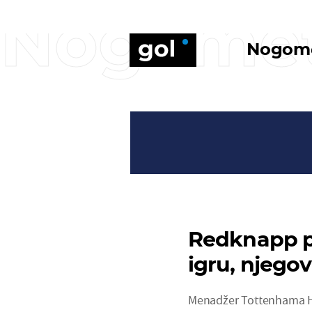
Nogome
Nogom
Redknapp pr
igru, njegov
Menadžer Tottenhama Ha