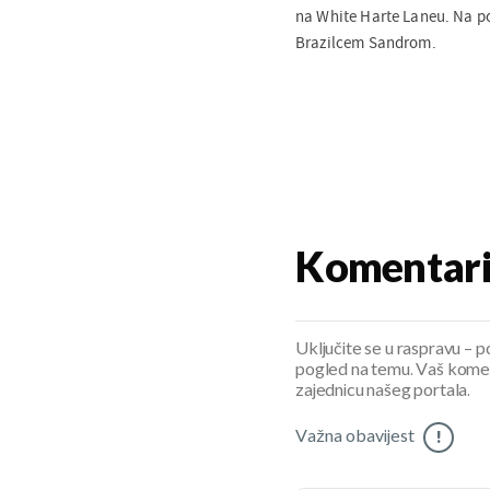
na White Harte Laneu. Na p
Brazilcem Sandrom.
Komentar
Uključite se u raspravu – pod
pogled na temu. Vaš koment
zajednicu našeg portala.
Važna obavijest
!