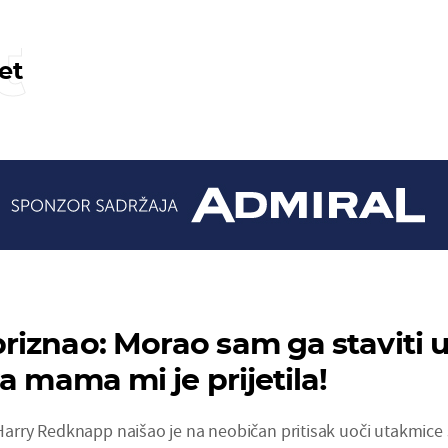
t
et
iznao: Morao sam ga staviti 
a mama mi je prijetila!
rry Redknapp naišao je na neobičan pritisak uoči utakmice 