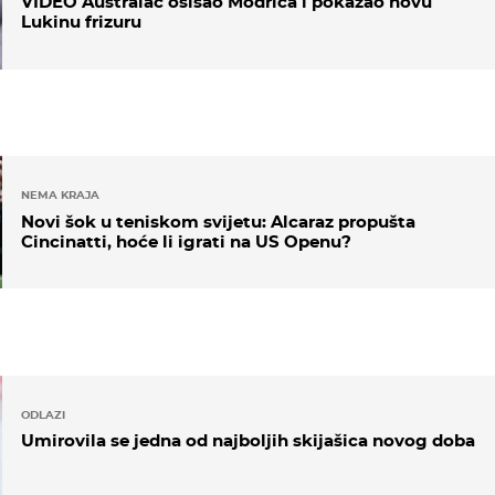
VIDEO Australac ošišao Modrića i pokazao novu
Lukinu frizuru
NEMA KRAJA
Novi šok u teniskom svijetu: Alcaraz propušta
Cincinatti, hoće li igrati na US Openu?
ODLAZI
Umirovila se jedna od najboljih skijašica novog doba