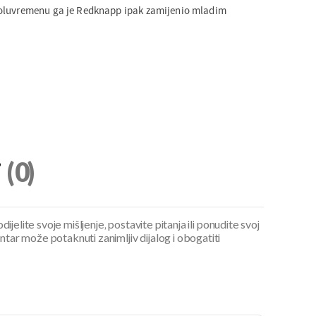
oluvremenu ga je Redknapp ipak zamijenio mladim
i
(0)
ijelite svoje mišljenje, postavite pitanja ili ponudite svoj
ar može potaknuti zanimljiv dijalog i obogatiti