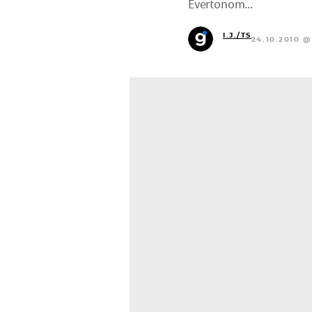
Evertonom...
I.J./TS
24.10.2010 @