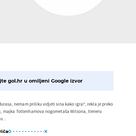
te gol.hr u omiljeni Google izvor
asa, nemam priliku vidjeti sina kako igra!', rekla je preko
s
, majka Tottenhamova nogometaša Wilsona, treneru
...
riča