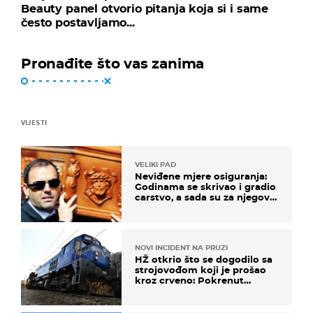
Beauty panel otvorio pitanja koja si i same
često postavljamo...
Pronađite što vas zanima
VIJESTI
VELIKI PAD
Neviđene mjere osiguranja:
Godinama se skrivao i gradio
carstvo, a sada su za njegovo
izručenje naručili posebno
vozilo
NOVI INCIDENT NA PRUZI
HŽ otkrio što se dogodilo sa
strojovođom koji je prošao
kroz crveno: Pokrenut
inspekcijski nadzor