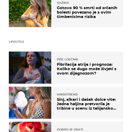
VAŽNO!
Gotovo 90 % smrti od srčanih
bolesti povezano je s ovim
čimbenicima rizika
LIFESTYLE
PIŠE LIJEČNIK
Fibrilacija atrija i prognoza:
Koliko se dugo može živjeti s
ovom dijagnozom?
MIKROTREND
Sinj, alkari i dašak dolce vite:
Jedna haljina pretvorila je
tribine u scenu iz talijanskog
filma
DOBRO JE ZNATI