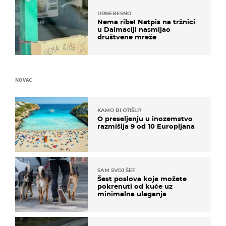
URNEBESNO
Nema ribe! Natpis na tržnici
u Dalmaciji nasmijao
društvene mreže
NOVAC
KAMO BI OTIŠLI?
O preseljenju u inozemstvo
razmišlja 9 od 10 Europljana
SAM SVOJ ŠEF
Šest poslova koje možete
pokrenuti od kuće uz
minimalna ulaganja