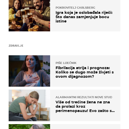
POKROVITELJ CARLSBERG
Igra koja je oslobađala riječi:
Što danas zamjenjuje bocu
istine
ZDRAVLJE
PIŠE LIJEČNIK
Fibrilacija atrija i prognoza:
Koliko se dugo može živjeti s
ovom dijagnozom?
ALARMANTNI REZULTATI NOVE STUDIJE
Više od trećine žena ne zna
da prolazi kroz
perimenopauzu! Evo zašto su
simptomi toliko zbunjujući