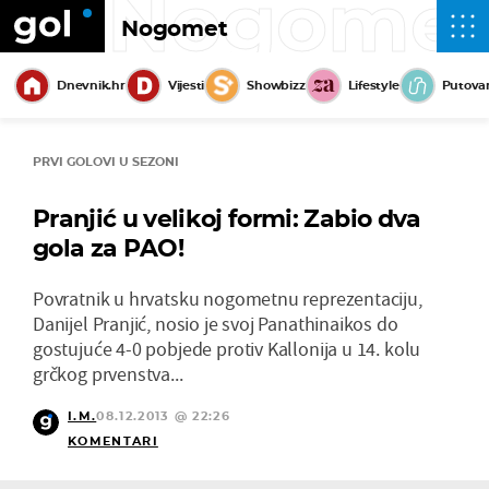
Nogome
Nogomet
Dnevnik.hr
Vijesti
Showbizz
Lifestyle
Putova
PRVI GOLOVI U SEZONI
Pranjić u velikoj formi: Zabio dva
gola za PAO!
Povratnik u hrvatsku nogometnu reprezentaciju,
Danijel Pranjić, nosio je svoj Panathinaikos do
gostujuće 4-0 pobjede protiv Kallonija u 14. kolu
grčkog prvenstva...
I.M.
08.12.2013 @ 22:26
KOMENTARI