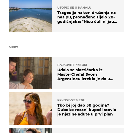
UTOPIO SE U KANALU
Tragedija nakon druženja na
nasipu, pronađeno tijelo 28-
godišnjaka: "Nisu čuli ni jauk
ni poziv upomoć"
SHOW
BAJKOVITI PRIZORI
Udala se slastičarka iz
MasterChefa! Svom
Argentincu izrekla je da u
rodnoj Hercegovini
PRKOSI VREMENU
Tko bi joj dao 58 godina?
Duboko rezani kupaći stavio
je njezine adute u prvi plan