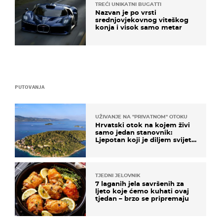
TREĆI UNIKATNI BUGATTI
Nazvan je po vrsti
srednjovjekovnog viteškog
konja i visok samo metar
PUTOVANJA
UŽIVANJE NA "PRIVATNOM" OTOKU
Hrvatski otok na kojem živi
samo jedan stanovnik:
Ljepotan koji je diljem svijeta
poznat po svojem "bijelom
zlatu"
TJEDNI JELOVNIK
7 laganih jela savršenih za
ljeto koje ćemo kuhati ovaj
tjedan – brzo se pripremaju