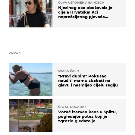
ČUVA USPOMENU NA NJEGA
Njezinog oca obožavala je
cijela Hrvatska! Kći
neprežaljenog pjevača
projurila špicom na dva
kotača
ZABAVA
SVAKA ČAST!
"Pravi dupin!" Pokušao
naučiti mamu skakati na
glavu i nasmijao cijelu regiju
ŠTO SE DOGAĐA?
Vozač izazvao kaos u Splitu,
pogledajte potez koji je
zgrozio gledatelje