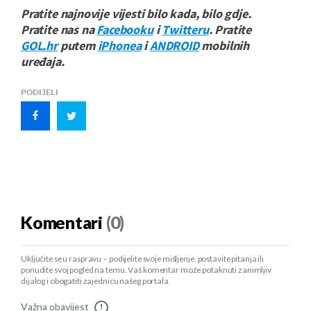
Pratite najnovije vijesti bilo kada, bilo gdje.
Pratite nas na
Facebooku
i
Twitteru
. Pratite
GOL.hr
putem
iPhonea
i
ANDROID
mobilnih
uređaja.
PODIJELI
Komentari
(0)
Uključite se u raspravu – podijelite svoje mišljenje, postavite pitanja ili
ponudite svoj pogled na temu. Vaš komentar može potaknuti zanimljiv
dijalog i obogatiti zajednicu našeg portala.
Važna obavijest
!