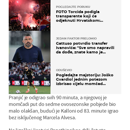
POGLEDAJTE PORUKU
FOTO Torcida podigla
transparente koji će
odjeknuti Hrvatskom:
Prozvali "moralne vertikale"
JEDAN FAKTOR PRELOMIO
Gattuso potvrdio transfer
Ivanovića: "Sve smo napravili
da dođe, znate kamo je
otišao..."
ODUŠEVIO
Pogledajte majstoriju: Joško
Gvardiol jednim potezom
izbrisao cijelu momčad
Atletica
Pranjić je odigrao svih 90 minuta, a njegovoj je
momčadi put do sedme ovosezonske pobjede bio
malo olakšan, budući je Kalloni od 83. minute igrao
bez isključenog Marcela Alvesa.