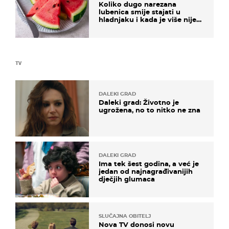
Koliko dugo narezana
lubenica smije stajati u
hladnjaku i kada je više nije
sigurno jesti?
TV
DALEKI GRAD
Daleki grad: Životno je
ugrožena, no to nitko ne zna
DALEKI GRAD
Ima tek šest godina, a već je
jedan od najnagrađivanijih
dječjih glumaca
SLUČAJNA OBITELJ
Nova TV donosi novu