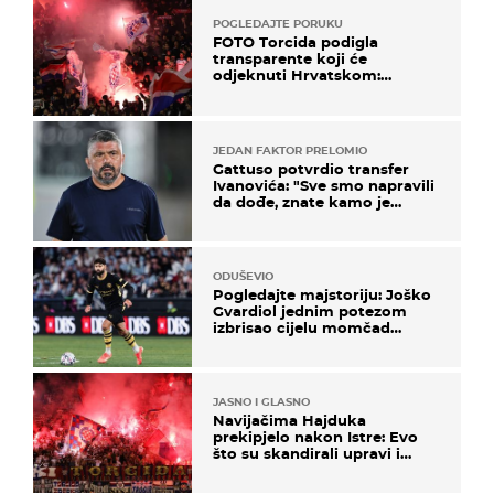
POGLEDAJTE PORUKU
FOTO Torcida podigla
transparente koji će
odjeknuti Hrvatskom:
Prozvali "moralne vertikale"
JEDAN FAKTOR PRELOMIO
Gattuso potvrdio transfer
Ivanovića: "Sve smo napravili
da dođe, znate kamo je
otišao..."
ODUŠEVIO
Pogledajte majstoriju: Joško
Gvardiol jednim potezom
izbrisao cijelu momčad
Atletica
JASNO I GLASNO
Navijačima Hajduka
prekipjelo nakon Istre: Evo
što su skandirali upravi i
predsjedniku Biliću