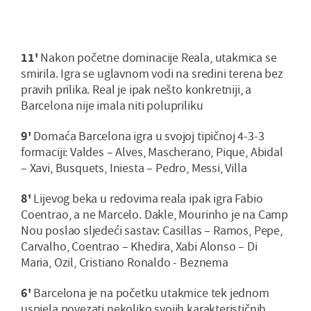
11'
Nakon početne dominacije Reala, utakmica se
smirila. Igra se uglavnom vodi na sredini terena bez
pravih prilika. Real je ipak nešto konkretniji, a
Barcelona nije imala niti polupriliku
9'
Domaća Barcelona igra u svojoj tipičnoj 4-3-3
formaciji: Valdes – Alves, Mascherano, Pique, Abidal
– Xavi, Busquets, Iniesta – Pedro, Messi, Villa
8'
Lijevog beka u redovima reala ipak igra Fabio
Coentrao, a ne Marcelo. Dakle, Mourinho je na Camp
Nou poslao sljedeći sastav: Casillas – Ramos, Pepe,
Carvalho, Coentrao – Khedira, Xabi Alonso – Di
Maria, Ozil, Cristiano Ronaldo - Beznema
6'
Barcelona je na početku utakmice tek jednom
uspjela povezati nekoliko svojih karakterističnih