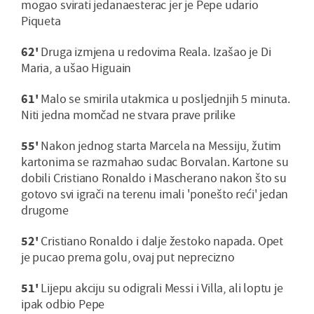
mogao svirati jedanaesterac jer je Pepe udario
Piqueta
62'
Druga izmjena u redovima Reala. Izašao je Di
Maria, a ušao Higuain
61'
Malo se smirila utakmica u posljednjih 5 minuta.
Niti jedna momčad ne stvara prave prilike
55'
Nakon jednog starta Marcela na Messiju, žutim
kartonima se razmahao sudac Borvalan. Kartone su
dobili Cristiano Ronaldo i Mascherano nakon što su
gotovo svi igrači na terenu imali 'ponešto reći' jedan
drugome
52'
Cristiano Ronaldo i dalje žestoko napada. Opet
je pucao prema golu, ovaj put neprecizno
51'
Lijepu akciju su odigrali Messi i Villa, ali loptu je
ipak odbio Pepe