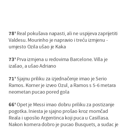
78'
Real pokušava napasti, ali ne uspijeva zaprijetiti
Valdesu. Mourinho je napravio i treću izmjenu -
umjesto Ozila ušao je Kaka
73'
Prva izmjena u redovima Barcelone. Villa je
izašao, a ušao Adriano
71'
Sjajnu priliku za izjednačenje imao je Serio
Ramos. Korner je izveo Ozul, a Ramos s 5-6 metara
neometan pucao pored gola
66'
Opet je Messi imao dobru priliku za postizanje
pogotka. Iniesta je sjajno prošao kroz momčad
Reala i uposlio Argentinca koji puca u Casillasa.
Nakon kornera dobro je pucao Busquets, a sudac je