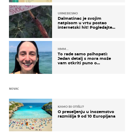
URNEBESNO
Dalmatinac je svojim
natpisom u vrtu postao
internetski hit! Pogledajte
što je napisao
HMM…
To rade samo psihopati:
Jedan detalj s mora može
vam otkriti puno o
prijateljima
NOVAC
KAMO BI OTIŠLI?
O preseljenju u inozemstvo
razmišlja 9 od 10 Europljana