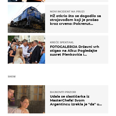
vozilo
NOVI INCIDENT NA PRUZI
HŽ otkrio što se dogodilo sa
strojovođom koji je prošao
kroz crveno: Pokrenut
inspekcijski nadzor
KREĆE SPEKTAKL
FOTOGALERIJA Državni vrh
stigao na Alku: Pogledajte
susret Plenkovića i
Milanovića
SHOW
BAJKOVITI PRIZORI
Udala se slastičarka iz
MasterChefa! Svom
Argentincu izrekla je "da" u
rodnoj Hercegovini