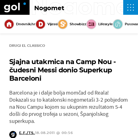
Nogome
Nogomet
Dnevnik.hr
Vijesti
Showbizz
Lifestyle
Putova
DRUGI EL CLASSICO
Sjajna utakmica na Camp Nou -
čudesni Messi donio Superkup
Barceloni
Barcelona je i dalje bolja momčad od Reala!
Dokazali su to katalonski nogometaši 3-2 pobjedom
na Nou Campu kojom su ukupnim rezultatom 5-4
došli do prvog trofeja u sezoni, Španjolskog
superkupa.
E.F./TS.
18.08.2011 @ 00:56