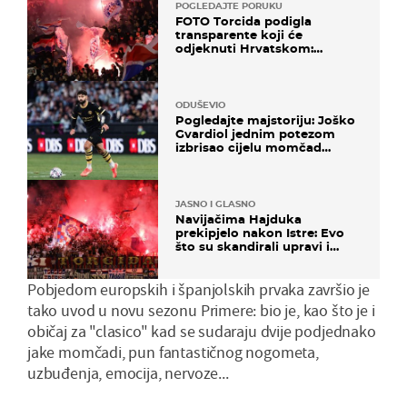
POGLEDAJTE PORUKU
FOTO Torcida podigla
transparente koji će
odjeknuti Hrvatskom:
Prozvali "moralne vertikale"
ODUŠEVIO
Pogledajte majstoriju: Joško
Gvardiol jednim potezom
izbrisao cijelu momčad
Atletica
JASNO I GLASNO
Navijačima Hajduka
prekipjelo nakon Istre: Evo
što su skandirali upravi i
predsjedniku Biliću
Pobjedom europskih i španjolskih prvaka završio je
tako uvod u novu sezonu Primere: bio je, kao što je i
običaj za "clasico" kad se sudaraju dvije podjednako
jake momčadi, pun fantastičnog nogometa,
uzbuđenja, emocija, nervoze...