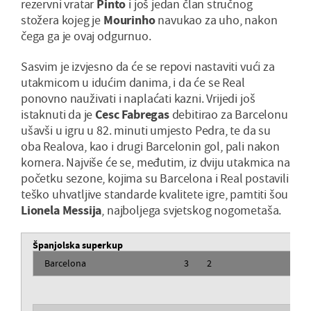
rezervni vratar
Pinto
i još jedan član stručnog
stožera kojeg je
Mourinho
navukao za uho, nakon
čega ga je ovaj odgurnuo.
Sasvim je izvjesno da će se repovi nastaviti vući za
utakmicom u idućim danima, i da će se Real
ponovno nauživati i naplaćati kazni. Vrijedi još
istaknuti da je
Cesc Fabregas
debitirao za Barcelonu
ušavši u igru u 82. minuti umjesto Pedra, te da su
oba Realova, kao i drugi Barcelonin gol, pali nakon
kornera. Najviše će se, međutim, iz dviju utakmica na
početku sezone, kojima su Barcelona i Real postavili
teško uhvatljive standarde kvalitete igre, pamtiti šou
Lionela Messija
, najboljega svjetskog nogometaša.
Španjolska superkup
Barcelona
3
2
Re