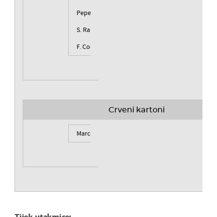
Pepe
S. Ramos
F. Coentr�o
Crveni kartoni
Marcelo
Tijek utakmice: