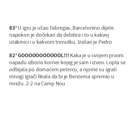
83'
U igru je ušao Fabregas. Barcelonino dijete
napokon je dočekao da debitira i to u kakvoj
utakmici i u kakvom trenutku. Izašao je Pedro
82' GOOOOOOOOOOOL!!!
Kaka je u svojem prvom
napadu izborio korner kojeg je sam i izveo. Lopta se
odbijala po domaćem petercu, a njome su igrali
mnogi igrači Reala da bi je Benzema spremio u
mrežu. 2-2 na Camp Nou