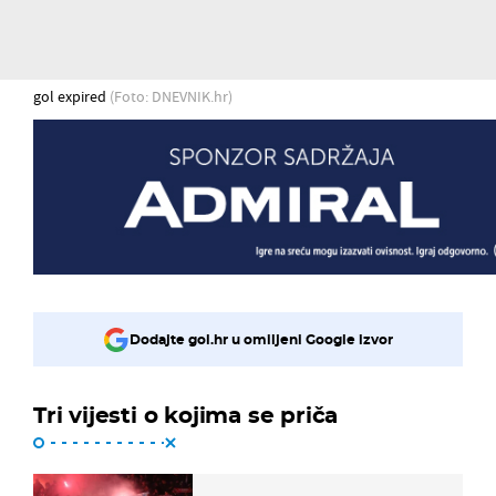
gol expired
(Foto: DNEVNIK.hr)
Dodajte gol.hr u omiljeni Google izvor
Tri vijesti o kojima se priča