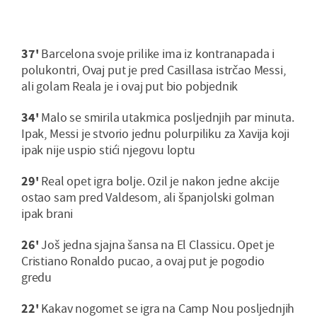
37'
Barcelona svoje prilike ima iz kontranapada i
polukontri, Ovaj put je pred Casillasa istrčao Messi,
ali golam Reala je i ovaj put bio pobjednik
34'
Malo se smirila utakmica posljednjih par minuta.
Ipak, Messi je stvorio jednu polurpiliku za Xavija koji
ipak nije uspio stići njegovu loptu
29'
Real opet igra bolje. Ozil je nakon jedne akcije
ostao sam pred Valdesom, ali španjolski golman
ipak brani
26'
Još jedna sjajna šansa na El Classicu. Opet je
Cristiano Ronaldo pucao, a ovaj put je pogodio
gredu
22'
Kakav nogomet se igra na Camp Nou posljednjih