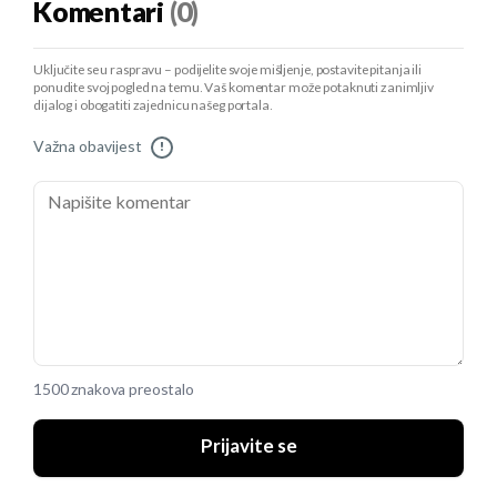
Komentari
(0)
Uključite se u raspravu – podijelite svoje mišljenje, postavite pitanja ili
ponudite svoj pogled na temu. Vaš komentar može potaknuti zanimljiv
dijalog i obogatiti zajednicu našeg portala.
Važna obavijest
!
1500 znakova preostalo
Prijavite se