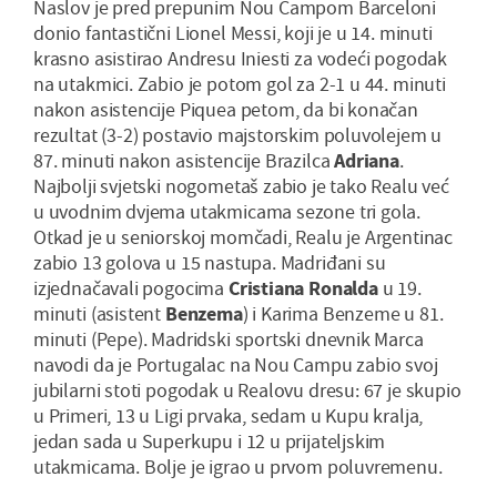
Naslov je pred prepunim Nou Campom Barceloni
donio fantastični Lionel Messi, koji je u 14. minuti
krasno asistirao Andresu Iniesti za vodeći pogodak
na utakmici. Zabio je potom gol za 2-1 u 44. minuti
nakon asistencije Piquea petom, da bi konačan
rezultat (3-2) postavio majstorskim poluvolejem u
87. minuti nakon asistencije Brazilca
Adriana
.
Najbolji svjetski nogometaš zabio je tako Realu već
u uvodnim dvjema utakmicama sezone tri gola.
Otkad je u seniorskoj momčadi, Realu je Argentinac
zabio 13 golova u 15 nastupa. Madriđani su
izjednačavali pogocima
Cristiana
Ronalda
u 19.
minuti (asistent
Benzema
) i Karima Benzeme u 81.
minuti (Pepe). Madridski sportski dnevnik Marca
navodi da je Portugalac na Nou Campu zabio svoj
jubilarni stoti pogodak u Realovu dresu: 67 je skupio
u Primeri, 13 u Ligi prvaka, sedam u Kupu kralja,
jedan sada u Superkupu i 12 u prijateljskim
utakmicama. Bolje je igrao u prvom poluvremenu.