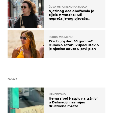
ČUVA USPOMENU NA NJEGA
Njezinog oca obožavala je
cijela Hrvatska! Kći
neprežaljenog pjevača
projurila špicom na dva
kotača
PRKOSI VREMENU
Tko bi joj dao 58 godina?
Duboko rezani kupaći stavio
je njezine adute u prvi plan
ZABAVA
URNEBESNO
Nema ribe! Natpis na tržnici
u Dalmaciji nasmijao
društvene mreže