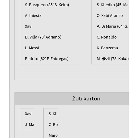
S. Busquets (85' S. Keita)
S. Khedira (45' Marcelo
A. Iniesta
O. Xabi Alonso
Xavi
Á. Di María (64' G. Higu
D. Villa (73' Adriano)
C. Ronaldo
L. Messi
K. Benzema
Pedrito (82' F. Fabregas)
M. �zil (78' Kaká)
Žuti kartoni
Xavi
S. Khedira
42'
J. Mascherano
C. Ronaldo
54'
Marcelo