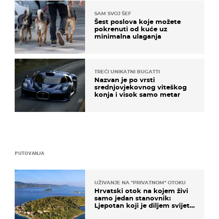
SAM SVOJ ŠEF
Šest poslova koje možete
pokrenuti od kuće uz
minimalna ulaganja
TREĆI UNIKATNI BUGATTI
Nazvan je po vrsti
srednjovjekovnog viteškog
konja i visok samo metar
PUTOVANJA
UŽIVANJE NA "PRIVATNOM" OTOKU
Hrvatski otok na kojem živi
samo jedan stanovnik:
Ljepotan koji je diljem svijeta
poznat po svojem "bijelom