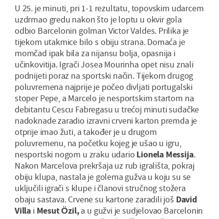
U 25. je minuti, pri 1-1 rezultatu, topovskim udarcem
uzdrmao gredu nakon što je loptu u okvir gola
odbio Barcelonin golman Victor Valdes. Prilika je
tijekom utakmice bilo s obiju strana. Domaća je
momčad ipak bila za nijansu bolja, opasnija i
učinkovitija. Igrači Josea Mourinha opet nisu znali
podnijeti poraz na sportski način. Tijekom drugog
poluvremena najprije je počeo divljati portugalski
stoper Pepe, a Marcelo je nesportskim startom na
debitantu Cescu Fabregasu u trećoj minuti sudačke
nadoknade zaradio izravni crveni karton premda je
otprije imao žuti, a također je u drugom
poluvremenu, na početku kojeg je ušao u igru,
nesportski nogom u zraku udario
Lionela Messija
.
Nakon Marcelova prekršaja uz rub igrališta, pokraj
obiju klupa, nastala je golema gužva u koju su se
uključili igrači s klupe i članovi stručnog stožera
obaju sastava. Crvene su kartone zaradili još
David
Villa
i
Mesut Özil,
a u gužvi je sudjelovao Barcelonin