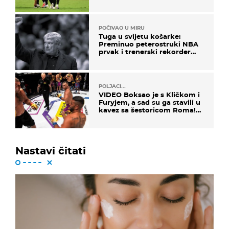
POČIVAO U MIRU
Tuga u svijetu košarke:
Preminuo peterostruki NBA
prvak i trenerski rekorder
lige
POLJACI...
VIDEO Boksao je s Kličkom i
Furyjem, a sad su ga stavili u
kavez sa šestoricom Roma!
Pogledajte kako je završilo
Nastavi čitati