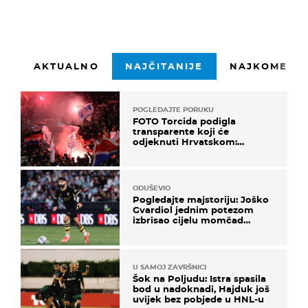
AKTUALNO
NAJČITANIJE
NAJKOMENTI
POGLEDAJTE PORUKU
FOTO Torcida podigla
transparente koji će
odjeknuti Hrvatskom:
Prozvali "moralne vertikale"
ODUŠEVIO
Pogledajte majstoriju: Joško
Gvardiol jednim potezom
izbrisao cijelu momčad
Atletica
U SAMOJ ZAVRŠNICI
Šok na Poljudu: Istra spasila
bod u nadoknadi, Hajduk još
uvijek bez pobjede u HNL-u