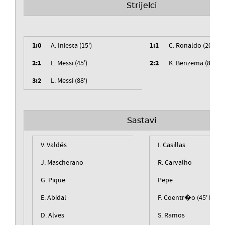
Strijelci
1:0
A. Iniesta (15')
1:1
C. Ronaldo (20')
2:1
L. Messi (45')
2:2
K. Benzema (82')
3:2
L. Messi (88')
Sastavi
V. Valdés
I. Casillas
J. Mascherano
R. Carvalho
G. Pique
Pepe
E. Abidal
F. Coentr�o (45' Marc
D. Alves
S. Ramos